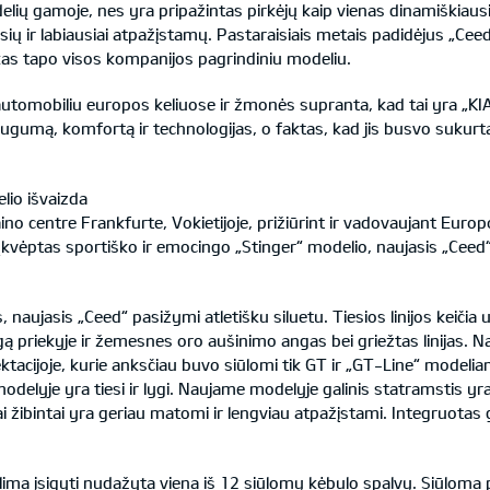
elių gamoje, nes yra pripažintas pirkėjų kaip vienas dinamiškiausi
sių ir labiausiai atpažįstamų. Pastaraisiais metais padidėjus „Ceed“
kas tapo visos kompanijos pagrindiniu modeliu.
u automobiliu europos keliuose ir žmonės supranta, kad tai yra „K
saugumą, komfortą ir technologijas, o faktas, kad jis busvo sukurt
lio išvaizda
no centre Frankfurte, Vokietijoje, prižiūrint ir vadovaujant Euro
Įkvėptas sportiško ir emocingo „Stinger“ modelio, naujasis „Ceed“
, naujasis „Ceed“ pasižymi atletišku siluetu. Tiesios linijos keiči
gą priekyje ir žemesnes oro aušinimo angas bei griežtas linijas. N
acijoje, kurie anksčiau buvo siūlomi tik GT ir „GT-Line“ modeliams.
delyje yra tiesi ir lygi. Naujame modelyje galinis statramstis yra
 žibintai yra geriau matomi ir lengviau atpažįstami. Integruotas g
a įsigyti nudažyta viena iš 12 siūlomų kėbulo spalvų. Siūloma pl