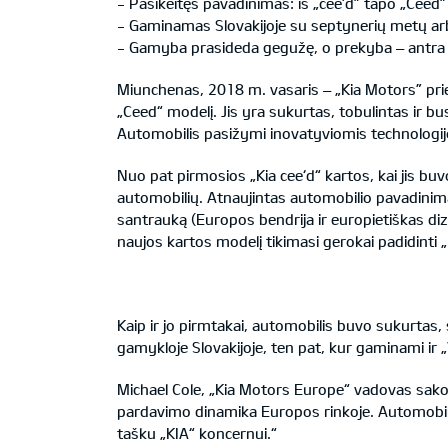
- Pasikeitęs pavadinimas: iš „cee’d” tapo „Ceed”
- Gaminamas Slovakijoje su septynerių metų ar
- Gamyba prasideda gegužę, o prekyba – antra š
Miunchenas, 2018 m. vasaris – „Kia Motors” prie
„Ceed“ modelį. Jis yra sukurtas, tobulintas ir 
Automobilis pasižymi inovatyviomis technologijom
Nuo pat pirmosios „Kia cee‘d“ kartos, kai jis b
automobilių. Atnaujintas automobilio pavadini
santrauką (Europos bendrija ir europietiškas d
naujos kartos modelį tikimasi gerokai padidinti
Kaip ir jo pirmtakai, automobilis buvo sukurtas,
gamykloje Slovakijoje, ten pat, kur gaminami ir 
Michael Cole, „Kia Motors Europe“ vadovas sako:
pardavimo dinamika Europos rinkoje. Automobili
tašku „KIA“ koncernui.“