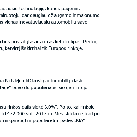
aujausių technologijų, kurios pagerins
o vairuotojui dar daugiau džiaugsmo ir malonumo
 bus vienas inovatyviausių automobilių savo
bus pristatytas ir antras kėbulo tipas. Penkių
tvirtį išskirtinai tik Europos rinkoje.
iš dviejų didžiausių automobilių klasių.
tage“ buvo du populiariausi šio gamintojo
rinkos dalis siekė 3,0%*. Po to, kai rinkoje
 iki 472 000 vnt. 2017 m. Mes siekiame, kad per
gai augti ir populiarėti ir padės „KIA“