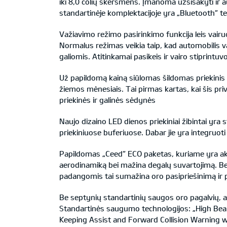
iki 8,0 colių skersmens. Įmanoma užsisakyti ir
standartinėje komplektacijoje yra „Bluetooth“ t
Važiavimo režimo pasirinkimo funkcija leis vairuo
Normalus režimas veikia taip, kad automobilis va
galiomis. Atitinkamai pasikeis ir vairo stiprintuv
Už papildomą kainą siūlomas šildomas priekinis
žiemos mėnesiais. Tai pirmas kartas, kai šis pri
priekinės ir galinės sėdynės
Naujo dizaino LED dienos priekiniai žibintai yra
priekiniuose buferiuose. Dabar jie yra integruoti 
Papildomas „Ceed“ ECO paketas, kuriame yra akt
aerodinamiką bei mažina degalų suvartojimą. Be
padangomis tai sumažina oro pasipriešinimą i
Be septynių standartinių saugos oro pagalvių, 
Standartinės saugumo technologijos: „High Bea
Keeping Assist and Forward Collision Warning wi