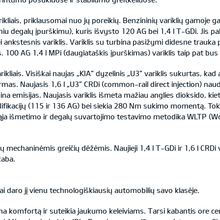
 varikliais, priklausomai nuo jų poreikių. Benzininių variklių gamoje
oginiu degalų įpurškimu), kuris išvysto 120 AG bei 1,4 l T-GDi. Jis p
ei ankstesnis variklis. Variklis su turbina pasižymi didesne trauk
s. 100 AG 1,4 l MPi (daugiataškis įpurškimas) variklis taip pat b
ikliais. Visiškai naujas „KIA“ dyzelinis „U3“ variklis sukurtas, kad 
as. Naujasis 1,6 l „U3” CRDi (common-rail direct injection) naudo
ažina emisijas. Naujasis variklis išmeta mažiau anglies dioksido, kie
 modifikacijų (115 ir 136 AG) bei siekia 280 Nm sukimo momentą. To
jąja išmetimo ir degalų suvartojimo testavimo metodika WLTP (W
mechaninėmis greičių dėžėmis. Naujieji 1,4 l T-GDi ir 1,6 l CRDi v
kaba.
ai daro jį vienu technologiškiausių automobilių savo klasėje.
a komfortą ir suteikia jaukumo keleiviams. Tarsi kabantis ore cent