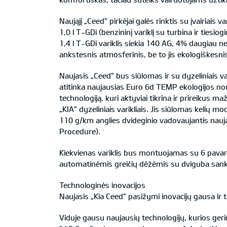
Naująjį „Ceed“ pirkėjai galės rinktis su įvairiais
1,0 l T-GDi (benzininį variklį su turbina ir tiesi
1,4 l T-GDi variklis siekia 140 AG, 4% daugiau n
ankstesnis atmosferinis, be to jis ekologiškesni
Naujasis „Ceed“ bus siūlomas ir su dyzeliniais var
atitinka naujausias Euro 6d TEMP ekologijos norm
technologiją, kuri aktyviai tikrina ir prireikus m
„KIA“ dyzeliniais varikliais. Jis siūlomas kelių
110 g/km anglies dvideginio vadovaujantis nau
Procedure).
Kiekvienas variklis bus montuojamas su 6 pavarų 
automatinėmis greičių dėžėmis su dviguba san
Technologinės inovacijos
Naujasis „Kia Ceed“ pasižymi inovacijų gausa ir t
Viduje gausu naujausių technologijų, kurios gerin