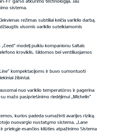
i-Fi“ garso atkūrimo technologija. Jau
nimo sistema.
kvienas režimas subtiliai keičia variklio darbą.
 džiaugtis visomis variklio suteikiamomis
s „Ceed“ modelį puikiu kompanionu šaltais
elefono kroviklis, šildomos bei ventiliuojamos
„GT-Line“ kompektacijoms ir buvo sumontuoti
kiniai žibintai.
ausomai nuo variklio temperatūros ir pagerina
su mažo pasipriešinimo riedėjimui „Michelin“
emos, kurios padeda sumažinti avarijos riziką.
uotojo nuovargio nustatymo sistema, „Lane
r priekyje esančios kliūties atpažinimo Sistema