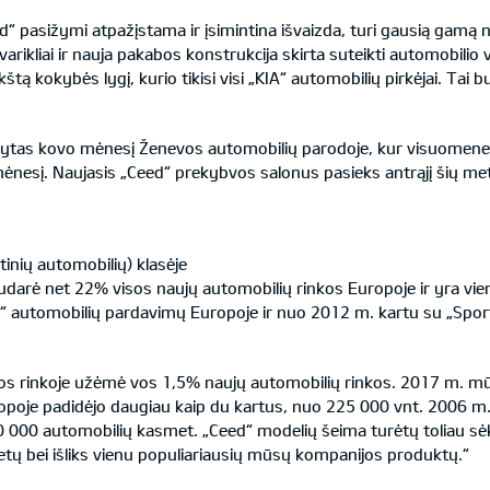
“ pasižymi atpažįstama ir įsimintina išvaizda, turi gausią gamą n
rikliai ir nauja pakabos konstrukcija skirta suteikti automobili
tą kokybės lygį, kurio tikisi visi „KIA“ automobilių pirkėjai. Tai
dytas kovo mėnesį Ženevos automobilių parodoje, kur visuomenei 
sį. Naujasis „Ceed“ prekybvos salonus pasieks antrąjį šių metų ke
nių automobilių) klasėje
arė net 22% visos naujų automobilių rinkos Europoje ir yra viena 
“ automobilių pardavimų Europoje ir nuo 2012 m. kartu su „Spor
s rinkoje užėmė vos 1,5% naujų automobilių rinkos. 2017 m. mūsų 
opoje padidėjo daugiau kaip du kartus, nuo 225 000 vnt. 2006 m.
0 automobilių kasmet. „Ceed“ modelių šeima turėtų toliau sėkmin
etų bei išliks vienu populiariausių mūsų kompanijos produktų.“