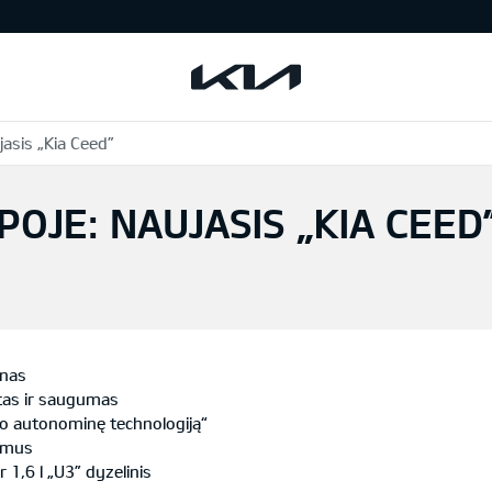
asis „Kia Ceed”
OJE: NAUJASIS „KIA CEED
inas
rtas ir saugumas
gio autonominę technologiją“
kimus
ir 1,6 l „U3” dyzelinis