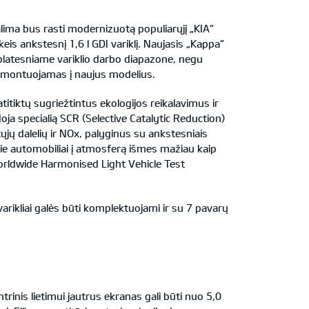
 galima bus rasti modernizuotą populiarųjį „KIA“
akeis ankstesnį 1,6 l GDI variklį. Naujasis „Kappa“
a platesniame variklio darbo diapazone, negu
us montuojamas į naujus modelius.
atitiktų sugriežtintus ekologijos reikalavimus ir
ja specialią SCR (Selective Catalytic Reduction)
tųjų dalelių ir NOx, palyginus su ankstesniais
kie automobiliai į atmosferą išmes mažiau kaip
orldwide Harmonised Light Vehicle Test
arikliai galės būti komplektuojami ir su 7 pavarų
rinis lietimui jautrus ekranas gali būti nuo 5,0