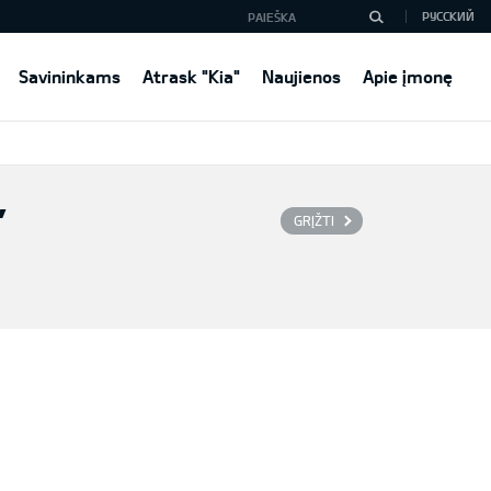
РУССКИЙ
Savininkams
Atrask "Kia"
Naujienos
Apie įmonę
”
GRĮŽTI