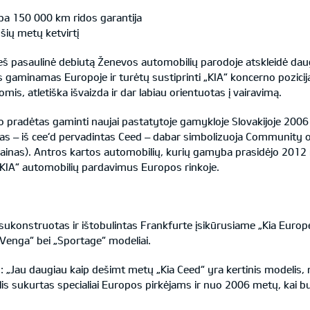
ba 150 000 km ridos garantija
ių metų ketvirtį
š pasaulinė debiutą Ženevos automobilių parodoje atskleidė daugi
bus gaminamas Europoje ir turėtų sustiprinti „KIA“ koncerno pozic
is, atletiška išvaizda ir dar labiau orientuotas į vairavimą.
uvo pradėtas gaminti naujai pastatytoje gamykloje Slovakijoje 200
mas – iš cee‘d pervadintas Ceed – dabar simbolizuoja Community
izainas). Antros kartos automobilių, kurių gamyba prasidėjo 201
 „KIA“ automobilių pardavimus Europos rinkoje.
 sukonstruotas ir ištobulintas Frankfurte įsikūrusiame „Kia Europ
„Venga“ bei „Sportage“ modeliai.
 „Jau daugiau kaip dešimt metų „Kia Ceed“ yra kertinis modelis, 
s sukurtas specialiai Europos pirkėjams ir nuo 2006 metų, kai bu