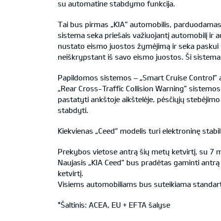
su automatine stabdymo funkcija.
Tai bus pirmas „KIA“ automobilis, parduodamas E
sistema seka priešais važiuojantį automobilį ir
nustato eismo juostos žymėjimą ir seka paskui pri
neiškrypstant iš savo eismo juostos. Ši sistema 
Papildomos sistemos – „Smart Cruise Control” aut
„Rear Cross-Traffic Collision Warning” sistemos 
pastatyti ankštoje aikštelėje, pėsčiųjų stebėjimo s
stabdyti.
Kiekvienas „Ceed“ modelis turi elektroninę stab
Prekybos vietose antrą šių metų ketvirtį, su 7 
Naujasis „KIA Ceed“ bus pradėtas gaminti antrą 
ketvirtį.
Visiems automobiliams bus suteikiama standart
*Šaltinis: ACEA, EU + EFTA šalyse