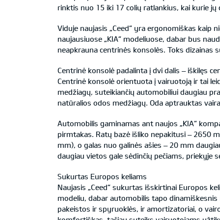
rinktis nuo 15 iki 17 colių ratlankius, kai kurie j
Viduje naujasis „Ceed“ yra ergonomiškas kaip 
naujausiuose „KIA“ modeliuose, dabar bus naudoja
neapkrauna centrinės konsolės. Toks dizainas s
Centrinė konsolė padalinta į dvi dalis – iškilęs c
Centrinė konsolė orientuota į vairuotoją ir tai 
medžiagų, suteikiančių automobiliui daugiau praba
natūralios odos medžiagų. Oda aptrauktas vairas
Automobilis gaminamas ant naujos „KIA“ kompa
pirmtakas. Ratų bazė išliko nepakitusi – 2650 m
mm), o galas nuo galinės ašies – 20 mm daugiau
daugiau vietos gale sėdinčių pečiams, priekyje 
Sukurtas Europos keliams
Naujasis „Ceed“ sukurtas išskirtinai Europos ke
modeliu, dabar automobilis tapo dinamiškesnis i
pakeistos ir spyruoklės, ir amortizatoriai, o v
komfortiškas, tačiau suteiks vairuotojams užtik