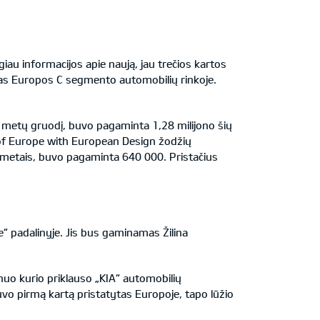
au informacijos apie naują, jau trečios kartos
ijas Europos C segmento automobilių rinkoje.
6 metų gruodį, buvo pagaminta 1,28 milijono šių
 of Europe with European Design žodžių
2 metais, buvo pagaminta 640 000. Pristačius
e“ padalinyje. Jis bus gaminamas Žilina
nuo kurio priklauso „KIA“ automobilių
vo pirmą kartą pristatytas Europoje, tapo lūžio