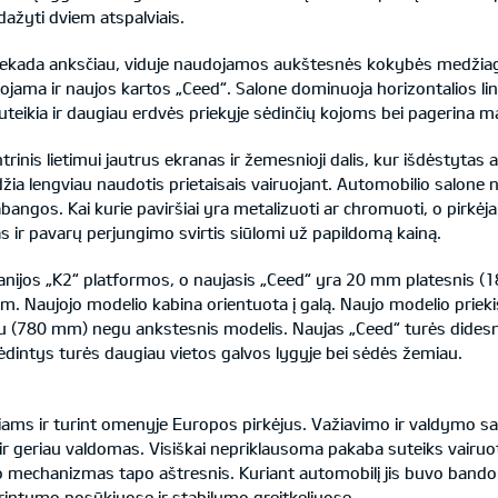
ų dažyti dviem atspalviais.
niekada anksčiau, viduje naudojamos aukštesnės kokybės medžiag
ma ir naujos kartos „Ceed“. Salone dominuoja horizontalios linijo
uteikia ir daugiau erdvės priekyje sėdinčių kojoms bei pagerina
entrinis lietimui jautrus ekranas ir žemesnioji dalis, kur išdėstyta
leidžia lengviau naudotis prietaisais vairuojant. Automobilio salon
ngos. Kai kurie paviršiai yra metalizuoti ar chromuoti, o pirkėjai
 ir pavarų perjungimo svirtis siūlomi už papildomą kainą.
nijos „K2“ platformos, o naujasis „Ceed“ yra 20 mm platesnis
m. Naujojo modelio kabina orientuota į galą. Naujo modelio priek
 (780 mm) negu ankstesnis modelis. Naujas „Ceed“ turės didesnę
sėdintys turės daugiau vietos galvos lygyje bei sėdės žemiau.
liams ir turint omenyje Europos pirkėjus. Važiavimo ir valdymo 
r geriau valdomas. Visiškai nepriklausoma pakaba suteiks vairuot
airo mechanizmas tapo aštresnis. Kuriant automobilį jis buvo band
rintumo posūkiuose ir stabilumo greitkeliuose.