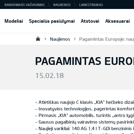
BANDOMASIS VAŽIAVIMAS
NAUJIENOS
LANKSTINUKAS
Modeliai
Specialūs pasiūlymai
Atstovai
Aksesuarai
Naujienos
Pagamintas Europoje: nauj
KIA AUTO AS
PAGAMINTAS EUROP
15.02.18
- Atletiškas naujojo C klasės „KIA“ hečbeko diza
- Inovatyvios technologijos, pagerintas komfo
- Pirmasis „KIA“ automobilis, turintis „antro ly
- Gausus pagalbinių vairavimo sistemų pasirin
- Naujieji varikliai: 140 AG 1,4 l T-GDi benzininis 