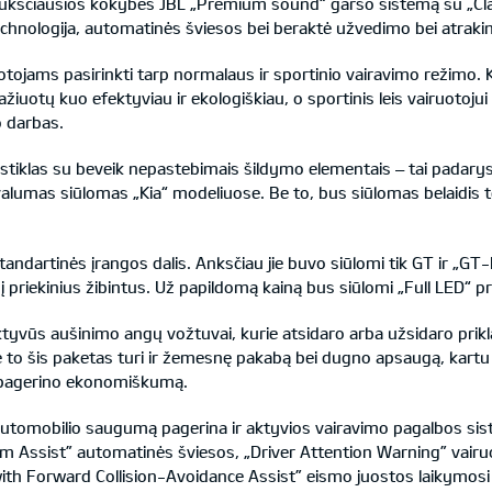
 aukščiausios kokybės JBL „Premium sound“ garso sistemą su „Clar
echnologija, automatinės šviesos bei beraktė užvedimo bei atraki
tojams pasirinkti tarp normalaus ir sportinio vairavimo režimo. Kie
žiuotų kuo efektyviau ir ekologiškiau, o sportinis leis vairuotojui
o darbas.
 stiklas su beveik nepastebimais šildymo elementais – tai padary
valumas siūlomas „Kia“ modeliuose. Be to, bus siūlomas belaidis t
 standartinės įrangos dalis. Anksčiau jie buvo siūlomi tik GT ir 
į priekinius žibintus. Už papildomą kainą bus siūlomi „Full LED“ prie
yvūs aušinimo angų vožtuvai, kurie atsidaro arba užsidaro prikl
 to šis paketas turi ir žemesnę pakabą bei dugno apsaugą, kartu 
r pagerino ekonomiškumą.
automobilio saugumą pagerina ir aktyvios vairavimo pagalbos sist
m Assist” automatinės šviesos, „Driver Attention Warning” vair
th Forward Collision-Avoidance Assist” eismo juostos laikymosi i