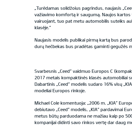
„Turėdamas solidžoius pagrindus, naujasis „Ceed
važiavimo komfortą ir saugumą. Naujos kartos va
vairuojant, tuo pat metu automobilis suteiks aukš
klasėje.“
Naujasis modelis publikai pirmą kartą bus paro
durų hečbekas bus pradėtas gaminti gegužės mėne
Svarbesnis „Ceed“ vaidmuo Europos C (kompakti
2017 metais kompaktinės klasės automobiliai sud
Dabartinis „Ceed“ modelis sudaro 16% visų „KIA
modeliai Europos rinkoje.
Michael Cole komentuoja: „2006 m. „KIA” Europo
debiutavo „Ceed“ modelis, „KIA“ pardavimai Eur
metus būtų parduodama ne mažiau kaip po 500 00
kompanijai didinti savo rinkos vertę dar daug m