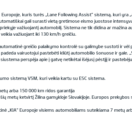
uropoje, kuris turės „Lane Following Assist” sistemą, kuri yra „
 automatiškai gali surasti vietą gretimose eismo juostose intens
ekyje važiuojantį automobilį. Sistema ne tik didina ar mažina autom
veikia važiuojant iki 130 km/h greičiu.
omatinė greičio palaikymo kontrolė su galimybe sustoti ir vėl pra
padeda vairuotojui pastebėti kliūtį automobilio šonuose ir gale. 
iustema perspėja apie į gatvę netikėtai išėjusį pėstįjį ir pastebėjus
ilumo sistemą VSM, kuri veikia kartu su ESC sistema.
metų arba 150 000 km ridos garantija
šių metų ketvirtį Žilina gamykloje Slovakijoje. Europos prekybos 
inė „KIA“ Europoje visiems automobiliams suteikiama 7 metų arb