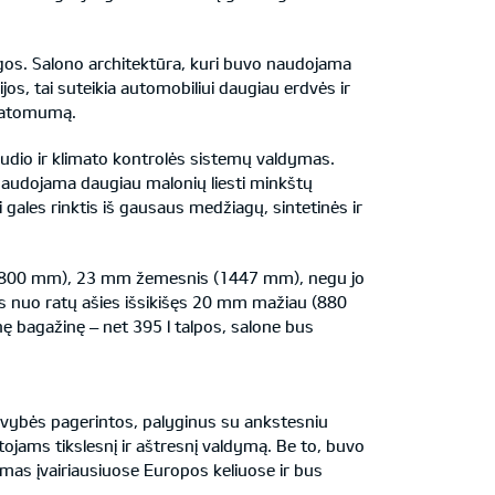
os. Salono architektūra, kuri buvo naudojama
s, tai suteikia automobiliui daugiau erdvės ir
 matomumą.
s audio ir klimato kontrolės sistemų valdymas.
e naudojama daugiau malonių liesti minkštų
 gales rinktis iš gausaus medžiagų, sintetinės ir
 (1800 mm), 23 mm žemesnis (1447 mm), negu jo
is nuo ratų ašies išsikišęs 20 mm mažiau (880
 bagažinę – net 395 l talpos, salone bus
savybės pagerintos, palyginus su ankstesniu
ojams tikslesnį ir aštresnį valdymą. Be to, buvo
omas įvairiausiuose Europos keliuose ir bus