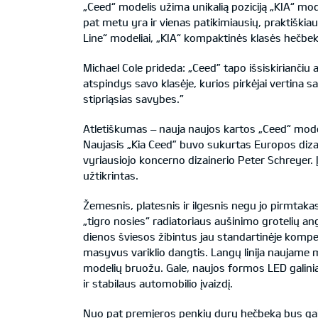
„Ceed“ modelis užima unikalią poziciją „KIA“ mod
pat metu yra ir vienas patikimiausių, praktiškiau
Line“ modeliai, „KIA“ kompaktinės klasės hečbe
Michael Cole prideda: „Ceed” tapo išsiskirianči
atspindys savo klasėje, kurios pirkėjai vertina 
stipriąsias savybes.”
Atletiškumas – nauja naujos kartos „Ceed“ mode
Naujasis „Kia Ceed” buvo sukurtas Europos dizai
vyriausiojo koncerno dizainerio Peter Schreyer. 
užtikrintas.
Žemesnis, platesnis ir ilgesnis negu jo pirmtakas
„tigro nosies“ radiatoriaus aušinimo grotelių an
dienos šviesos žibintus jau standartinėje kompekt
masyvus variklio dangtis. Langų linija naujame mo
modelių bruožu. Gale, naujos formos LED galiniai
ir stabilaus automobilio įvaizdį.
Nuo pat premjeros penkių durų hečbeką bus galim