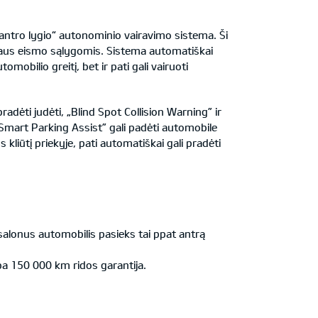
antro lygio“ autonominio vairavimo sistema. Ši
yvaus eismo sąlygomis. Sistema automatiškai
obilio greitį, bet ir pati gali vairuoti
dėti judėti, „Blind Spot Collision Warning” ir
„Smart Parking Assist” gali padėti automobile
 kliūtį priekyje, pati automatiškai gali pradėti
salonus automobilis pasieks tai ppat antrą
a 150 000 km ridos garantija.