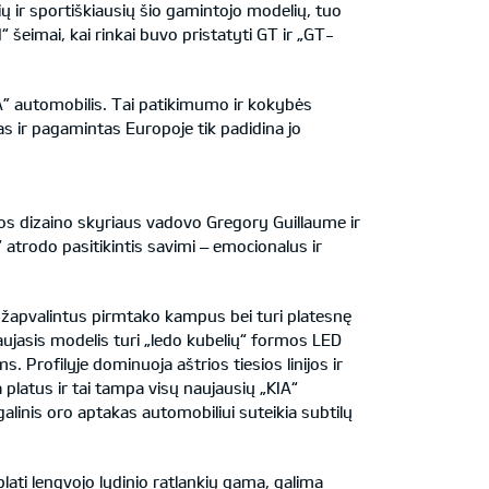
ų ir sportiškiausių šio gamintojo modelių, tuo
 šeimai, kai rinkai buvo pristatyti GT ir „GT-
IA” automobilis. Tai patikimumo ir kokybės
as ir pagamintas Europoje tik padidina jo
pos dizaino skyriaus vadovo Gregory Guillaume ir
 atrodo pasitikintis savimi – emocionalus ir
a užapvalintus pirmtako kampus bei turi platesnę
aujasis modelis turi „ledo kubelių“ formos LED
 Profilyje dominuoja aštrios tiesios linijos ir
 platus ir tai tampa visų naujausių „KIA“
alinis oro aptakas automobiliui suteikia subtilų
ati lengvojo lydinio ratlankių gama, galima