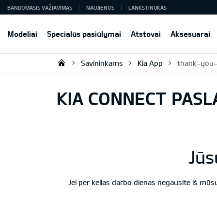
BANDOMASIS VAŽIAVIMAS
NAUJIENOS
LANKSTINUKAS
Modeliai
Specialūs pasiūlymai
Atstovai
Aksesuarai
Savininkams
Kia App
thank-you-
KIA AUTO AS
KIA CONNECT PAS
Jūs
Jei per kelias darbo dienas negausite iš mūsų