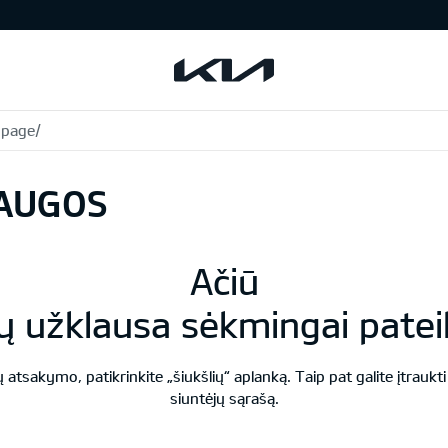
page/
LAUGOS
Ačiū
ų užklausa sėkmingai patei
 atsakymo, patikrinkite „šiukšlių“ aplanką. Taip pat galite įtrau
siuntėjų sąrašą.