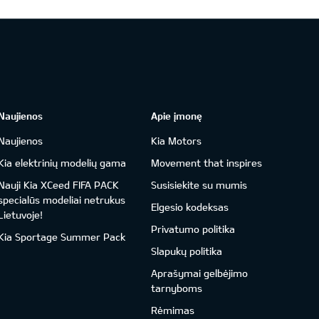
Naujienos
Apie įmonę
Naujienos
Kia Motors
Kia elektrinių modelių gama
Movement that inspires
Nauji Kia XCeed FIFA PACK
Susisiekite su mumis
specialūs modeliai netrukus
Elgesio kodeksas
Lietuvoje!
Privatumo politika
Kia Sportage Summer Pack
Slapukų politika
Aprašymai gelbėjimo
tarnyboms
Rėmimas