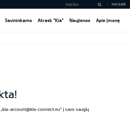
РУССКИЙ
Savininkams
Atrask "Kia"
Naujienos
Apie įmonę
kta!
kti „kia-account@kia-connect.eu“ į savo saugių