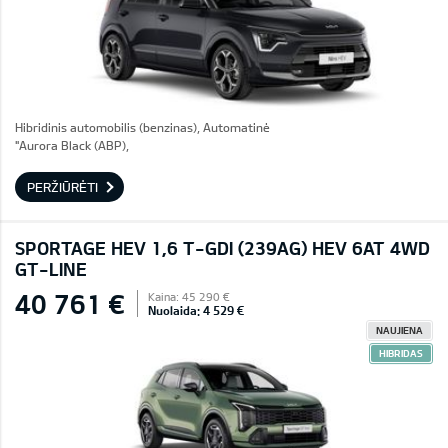
Hibridinis automobilis (benzinas), Automatinė
"Aurora Black (ABP),
PERŽIŪRĖTI
SPORTAGE HEV 1,6 T-GDI (239AG) HEV 6AT 4WD
GT-LINE
40 761 €
Kaina: 45 290 €
Nuolaida: 4 529 €
NAUJIENA
HIBRIDAS