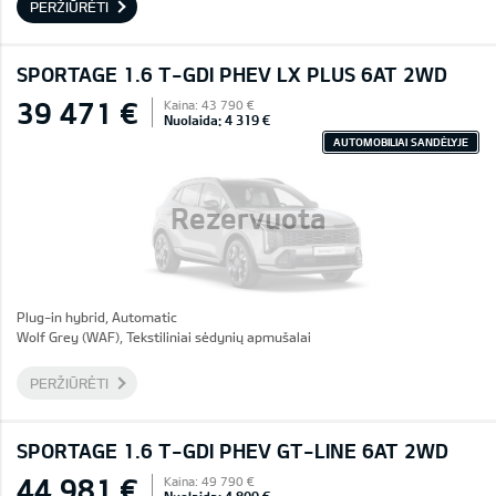
PERŽIŪRĖTI
SPORTAGE 1.6 T-GDI PHEV LX PLUS 6AT 2WD
39 471 €
Kaina: 43 790 €
Nuolaida: 4 319 €
AUTOMOBILIAI SANDĖLYJE
Rezervuota
Plug-in hybrid, Automatic
Wolf Grey (WAF), Tekstiliniai sėdynių apmušalai
PERŽIŪRĖTI
SPORTAGE 1.6 T-GDI PHEV GT-LINE 6AT 2WD
44 981 €
Kaina: 49 790 €