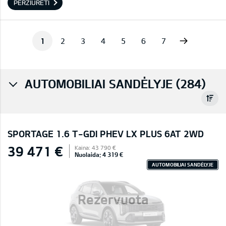
PERŽIŪRĖTI
Next
1
2
3
4
5
6
7
AUTOMOBILIAI SANDĖLYJE (284)
SPORTAGE 1.6 T-GDI PHEV LX PLUS 6AT 2WD
39 471 €
Kaina: 43 790 €
Nuolaida: 4 319 €
AUTOMOBILIAI SANDĖLYJE
Rezervuota