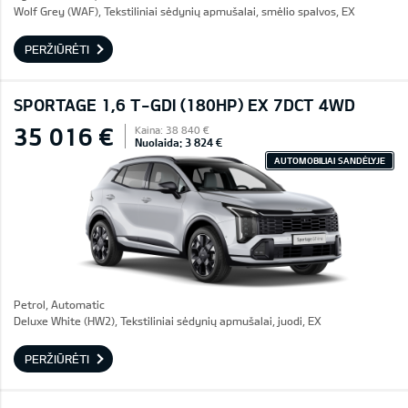
Wolf Grey (WAF), Tekstiliniai sėdynių apmušalai, smėlio spalvos, EX
PERŽIŪRĖTI
SPORTAGE 1,6 T-GDI (180HP) EX 7DCT 4WD
35 016 €
Kaina: 38 840 €
Nuolaida: 3 824 €
AUTOMOBILIAI SANDĖLYJE
Petrol, Automatic
Deluxe White (HW2), Tekstiliniai sėdynių apmušalai, juodi, EX
PERŽIŪRĖTI