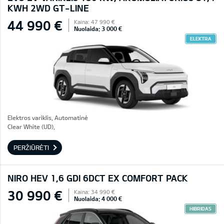
KWH 2WD GT-LINE
44 990 €
Kaina: 47 990 €
Nuolaida: 3 000 €
ELEKTRA
Elektros variklis, Automatinė
Clear White (UD),
PERŽIŪRĖTI
NIRO HEV 1,6 GDI 6DCT EX COMFORT PACK
30 990 €
Kaina: 34 990 €
Nuolaida: 4 000 €
HIBRIDAS