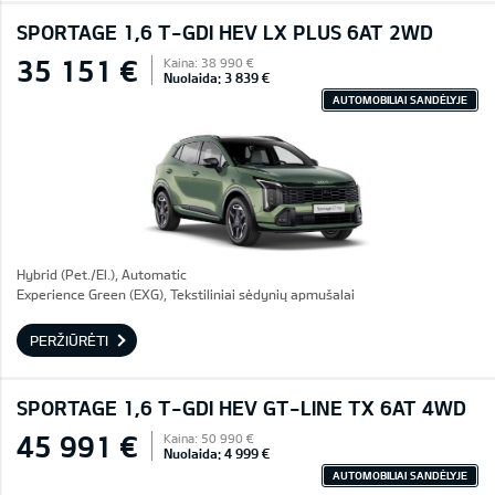
SPORTAGE 1,6 T-GDI HEV LX PLUS 6AT 2WD
35 151 €
Kaina: 38 990 €
Nuolaida: 3 839 €
AUTOMOBILIAI SANDĖLYJE
Hybrid (Pet./El.), Automatic
Experience Green (EXG), Tekstiliniai sėdynių apmušalai
PERŽIŪRĖTI
SPORTAGE 1,6 T-GDI HEV GT-LINE TX 6AT 4WD
45 991 €
Kaina: 50 990 €
Nuolaida: 4 999 €
AUTOMOBILIAI SANDĖLYJE