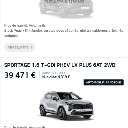
Plug-in hybrid, Automatic
Black Pearl (1K), Juodos verstos odos sėdynės, elektra valdomos priekinės
sėdynės
PERŽIŪRĖTI
SPORTAGE 1.6 T-GDI PHEV LX PLUS 6AT 2WD
39 471 €
Kaina: 43 790 €
Nuolaida: 4 319 €
AUTOMOBILIAI SANDĖLYJE
Plug-in hybrid, Automatic