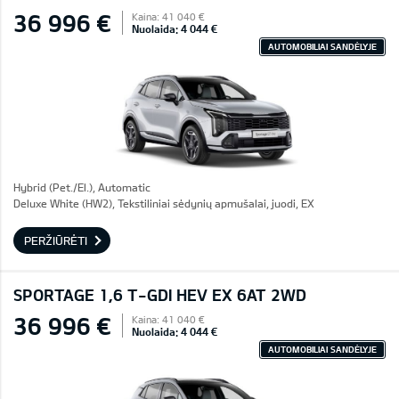
36 996 €
Kaina: 41 040 €
Nuolaida: 4 044 €
AUTOMOBILIAI SANDĖLYJE
Hybrid (Pet./El.), Automatic
Deluxe White (HW2), Tekstiliniai sėdynių apmušalai, juodi, EX
PERŽIŪRĖTI
SPORTAGE 1,6 T-GDI HEV EX 6AT 2WD
36 996 €
Kaina: 41 040 €
Nuolaida: 4 044 €
AUTOMOBILIAI SANDĖLYJE