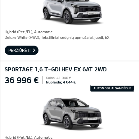
Hybrid (Pet./El.), Automatic
Deluxe White (HW2), Tekstiliniai sėdynių apmušalai, juodi, EX
PERŽIŪRĖTI
SPORTAGE 1,6 T-GDI HEV EX 6AT 2WD
36 996 €
Kaina: 41 040 €
Nuolaida: 4 044 €
AUTOMOBILIAI SANDĖLYJE
Hybrid (Pet./El.), Automatic