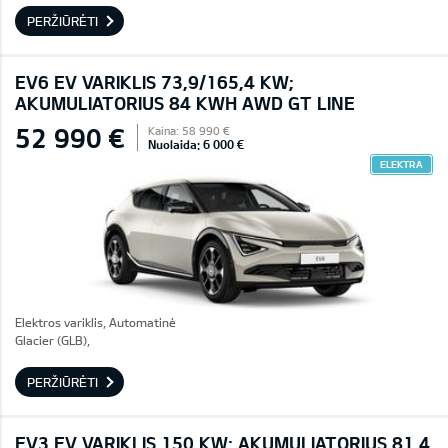
PERŽIŪRĖTI
EV6 EV VARIKLIS 73,9/165,4 KW;
AKUMULIATORIUS 84 KWH AWD GT LINE
52 990 €
Kaina: 58 990 €
Nuolaida: 6 000 €
ELEKTRA
Elektros variklis, Automatinė
Glacier (GLB),
PERŽIŪRĖTI
EV3 EV VARIKLIS 150 KW; AKUMULIATORIUS 81,4