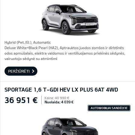
Hybrid (Pet./El.), Automatic
Deluxe White+Black Pearl (HA2), Aptrauktos juodos zomšos ir dirbtinės
odos apmušalais, elektra valdomos ir ventiliuojamos priekinės sėdynės,
vairuotojo sėdynė su atmintimi
PERŽIŪRĖTI
SPORTAGE 1,6 T-GDI HEV LX PLUS 6AT 4WD
36 951 €
Kaina: 40 990 €
Nuolaida: 4 039 €
AUTOMOBILIAI SANDĖLYJE