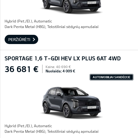
Hybrid (Pet./El.), Automatic
Dark Penta Metal (H8G), Tekstiliniai sėdynių apmušalai
PERŽIŪRĖTI
SPORTAGE 1,6 T-GDI HEV LX PLUS 6AT 4WD
36 681 €
Kaina: 40 690 €
Nuolaida: 4 009 €
AUTOMOBILIAI SANDĖLYJE
Hybrid (Pet./El.), Automatic
Dark Penta Metal (H8G), Tekstiliniai sėdynių apmušalai