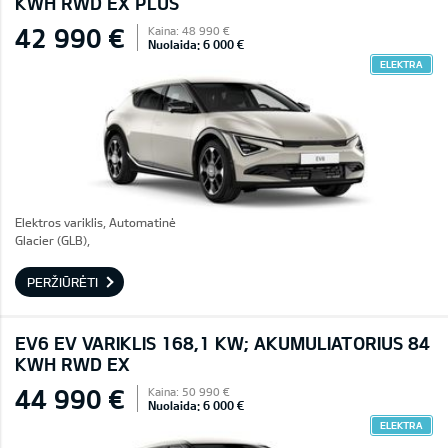
KWH RWD EX PLUS
42 990 €
Kaina: 48 990 €
Nuolaida: 6 000 €
ELEKTRA
Elektros variklis, Automatinė
Glacier (GLB),
PERŽIŪRĖTI
EV6 EV VARIKLIS 168,1 KW; AKUMULIATORIUS 84
KWH RWD EX
44 990 €
Kaina: 50 990 €
Nuolaida: 6 000 €
ELEKTRA