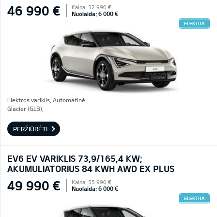
46 990 €
Kaina: 52 990 €
Nuolaida: 6 000 €
ELEKTRA
Elektros variklis, Automatinė
Glacier (GLB),
PERŽIŪRĖTI
EV6 EV VARIKLIS 73,9/165,4 KW;
AKUMULIATORIUS 84 KWH AWD EX PLUS
49 990 €
Kaina: 55 990 €
Nuolaida: 6 000 €
ELEKTRA