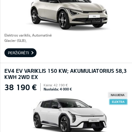
Elektros variklis, Automatinė
Glacier (GLB),
PERŽIŪRĖTI
EV4 EV VARIKLIS 150 KW; AKUMULIATORIUS 58,3
KWH 2WD EX
38 190 €
Kaina: 42 190 €
Nuolaida: 4 000 €
NAUJIENA
ELEKTRA