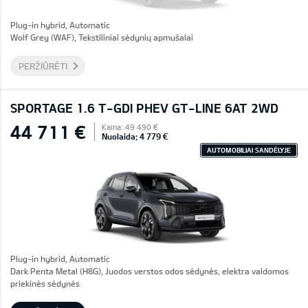
Plug-in hybrid, Automatic
Wolf Grey (WAF), Tekstiliniai sėdynių apmušalai
PERŽIŪRĖTI
SPORTAGE 1.6 T-GDI PHEV GT-LINE 6AT 2WD
44 711 €
Kaina: 49 490 €
Nuolaida: 4 779 €
AUTOMOBILIAI SANDĖLYJE
Plug-in hybrid, Automatic
Dark Penta Metal (H8G), Juodos verstos odos sėdynės, elektra valdomos
priekinės sėdynės