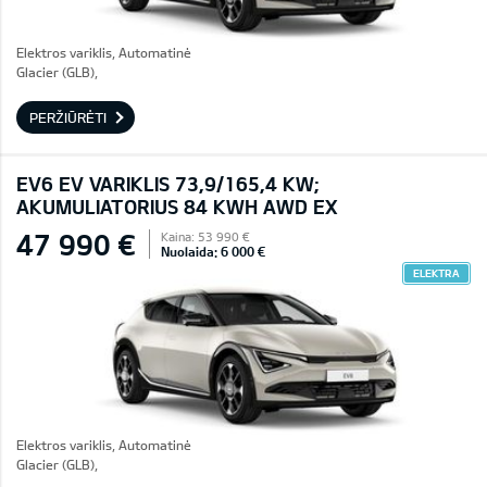
Elektros variklis, Automatinė
Glacier (GLB),
PERŽIŪRĖTI
EV6 EV VARIKLIS 73,9/165,4 KW;
AKUMULIATORIUS 84 KWH AWD EX
47 990 €
Kaina: 53 990 €
Nuolaida: 6 000 €
ELEKTRA
Elektros variklis, Automatinė
Glacier (GLB),