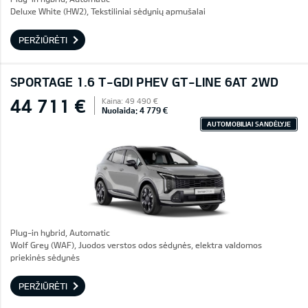
Deluxe White (HW2), Tekstiliniai sėdynių apmušalai
PERŽIŪRĖTI
SPORTAGE 1.6 T-GDI PHEV GT-LINE 6AT 2WD
44 711 €
Kaina: 49 490 €
Nuolaida: 4 779 €
AUTOMOBILIAI SANDĖLYJE
Plug-in hybrid, Automatic
Wolf Grey (WAF), Juodos verstos odos sėdynės, elektra valdomos
priekinės sėdynės
PERŽIŪRĖTI