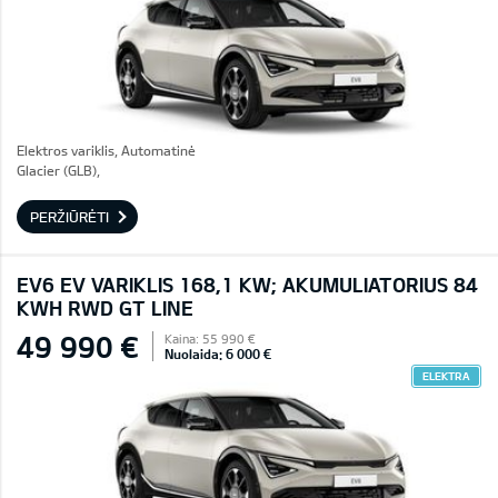
Elektros variklis, Automatinė
Glacier (GLB),
PERŽIŪRĖTI
EV6 EV VARIKLIS 168,1 KW; AKUMULIATORIUS 84
KWH RWD GT LINE
49 990 €
Kaina: 55 990 €
Nuolaida: 6 000 €
ELEKTRA