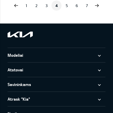
vious
Next
1
2
3
4
5
6
7
Modeliai
Atstovai
Savininkams
Atrask "Kia"