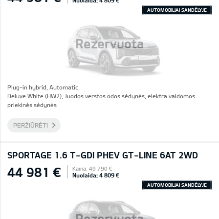
Nuolaida: 4 809 €
AUTOMOBILIAI SANDĖLYJE
Rezervuota
Plug-in hybrid, Automatic
Deluxe White (HW2), Juodos verstos odos sėdynės, elektra valdomos
priekinės sėdynės
PERŽIŪRĖTI
SPORTAGE 1.6 T-GDI PHEV GT-LINE 6AT 2WD
44 981 €
Kaina: 49 790 €
Nuolaida: 4 809 €
AUTOMOBILIAI SANDĖLYJE
Rezervuota