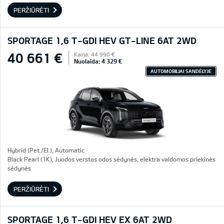
PERŽIŪRĖTI
SPORTAGE 1,6 T-GDI HEV GT-LINE 6AT 2WD
40 661 €
Kaina: 44 990 €
Nuolaida: 4 329 €
AUTOMOBILIAI SANDĖLYJE
Hybrid (Pet./El.), Automatic
Black Pearl (1K), Juodos verstos odos sėdynės, elektra valdomos priekinės
sėdynės
PERŽIŪRĖTI
SPORTAGE 1,6 T-GDI HEV EX 6AT 2WD