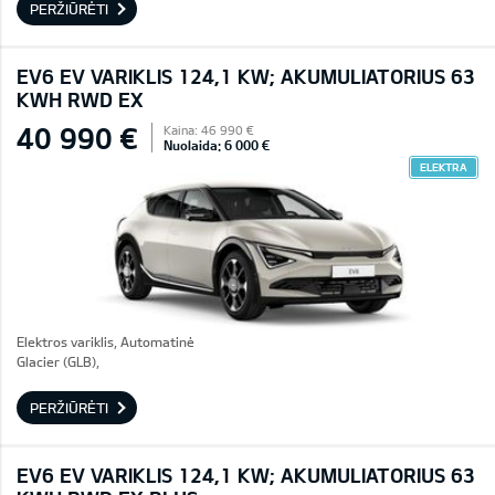
PERŽIŪRĖTI
EV6 EV VARIKLIS 124,1 KW; AKUMULIATORIUS 63
KWH RWD EX
40 990 €
Kaina: 46 990 €
Nuolaida: 6 000 €
ELEKTRA
Elektros variklis, Automatinė
Glacier (GLB),
PERŽIŪRĖTI
EV6 EV VARIKLIS 124,1 KW; AKUMULIATORIUS 63