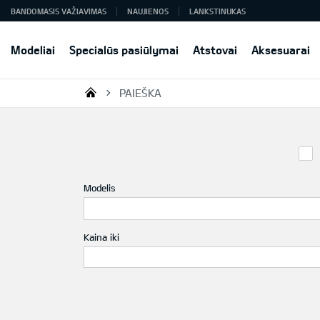
BANDOMASIS VAŽIAVIMAS
NAUJIENOS
LANKSTINUKAS
Modeliai
Specialūs pasiūlymai
Atstovai
Aksesuarai
PAIEŠKA
KIA AUTO AS
Modelis
Kaina iki