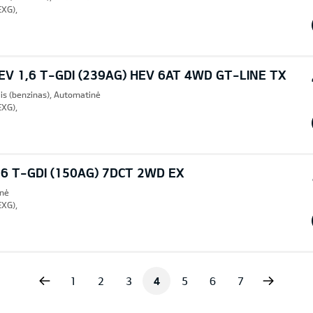
EXG),
V 1,6 T-GDI (239AG) HEV 6AT 4WD GT-LINE TX
lis (benzinas), Automatinė
EXG),
6 T-GDI (150AG) 7DCT 2WD EX
inė
EXG),
vious
Next
1
2
3
4
5
6
7