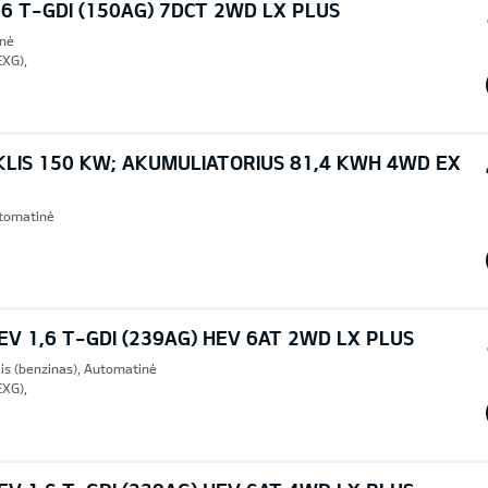
6 T-GDI (150AG) 7DCT 2WD LX PLUS
inė
EXG),
KLIS 150 KW; AKUMULIATORIUS 81,4 KWH 4WD EX
Automatinė
V 1,6 T-GDI (239AG) HEV 6AT 2WD LX PLUS
lis (benzinas), Automatinė
EXG),