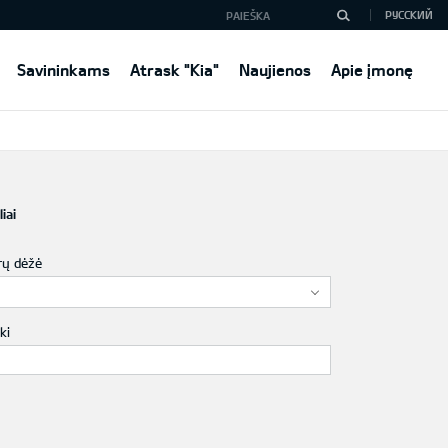
РУССКИЙ
Savininkams
Atrask "Kia"
Naujienos
Apie įmonę
iai
rų dėžė
ki