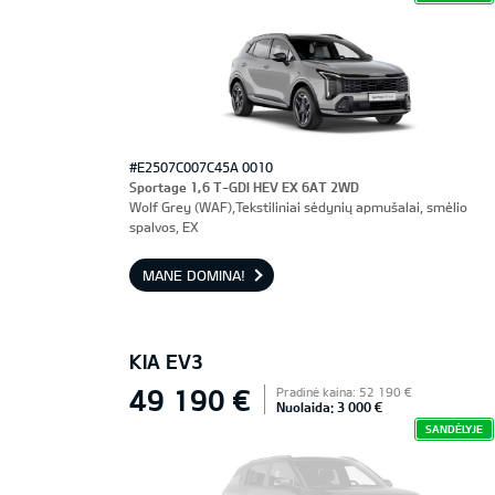
#E2507C007C45A 0010
Sportage 1,6 T-GDI HEV EX 6AT 2WD
Wolf Grey (WAF),Tekstiliniai sėdynių apmušalai, smėlio
spalvos, EX
MANE DOMINA!
KIA EV3
49 190 €
Pradinė kaina: 52 190 €
Nuolaida: 3 000 €
SANDĖLYJE