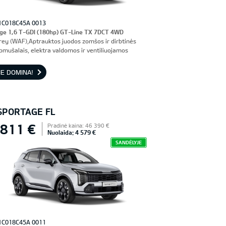
1C018C45A 0013
ge 1,6 T-GDI (180hp) GT-Line TX 7DCT 4WD
rey (WAF),Aptrauktos juodos zomšos ir dirbtinės
pmušalais, elektra valdomos ir ventiliuojamos
nės sėdynės, vairuotojo sėdynė su atmintimi
E DOMINA!
 SPORTAGE FL
 811 €
Pradinė kaina: 46 390 €
Nuolaida: 4 579 €
SANDĖLYJE
1C018C45A 0011