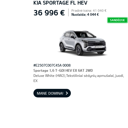
KIA SPORTAGE FL HEV
36 996 €
Pradinė kaina: 41 040 €
Nuolaida: 4 044 €
SANDĖLYJE
#E2507C007C45A 0008
Sportage 1,6 T-GDI HEV EX 6AT 2WD
Deluxe White (HW2),Tekstiliniai sėdynių apmušalai, juodi,
EX
MANE DOMINA!