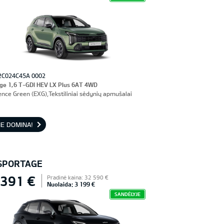
2C024C45A 0002
ge 1,6 T-GDI HEV LX Plus 6AT 4WD
ence Green (EXG),Tekstiliniai sėdynių apmušalai
E DOMINA!
 SPORTAGE
 391 €
Pradinė kaina: 32 590 €
Nuolaida: 3 199 €
SANDĖLYJE