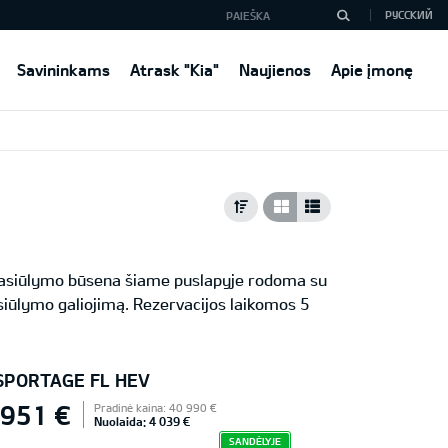
РУССКИЙ
Savininkams
Atrask "Kia"
Naujienos
Apie įmonę
 Pasiūlymo būsena šiame puslapyje rodoma su
iūlymo galiojimą. Rezervacijos laikomos 5
 SPORTAGE FL HEV
 951 €
Pradinė kaina: 40 990 €
Nuolaida: 4 039 €
SANDĖLYJE