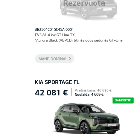
Rezervuota
#E2504C015C45A 0001
EV3 81,4 kw GT Line TX
"Aurora Black (ABP),Dirbtinės odos sėdynės GT-Line
MANE DOMINA!
KIA SPORTAGE FL
42 081 €
Pradinė kaina: 46 690 €
Nuolaida: 4 609 €
SANDĖLYJE