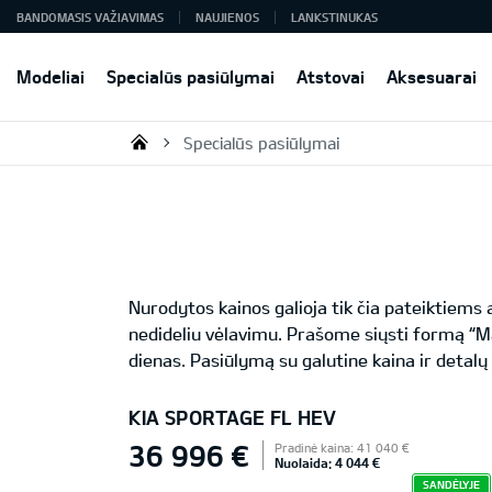
BANDOMASIS VAŽIAVIMAS
NAUJIENOS
LANKSTINUKAS
Modeliai
Specialūs pasiūlymai
Atstovai
Aksesuarai
Specialūs pasiūlymai
KIA AUTO AS
Nurodytos kainos galioja tik čia pateiktiem
nedideliu vėlavimu. Prašome siųsti formą “M
dienas. Pasiūlymą su galutine kaina ir detalų
KIA SPORTAGE FL HEV
36 996 €
Pradinė kaina: 41 040 €
Nuolaida: 4 044 €
SANDĖLYJE