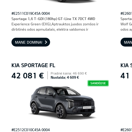
#E2511C019C45A 0004
#E260
Sportage 1,6 T-GDI (180hp) GT-Line TX 7DCT 4WD
Sporta
Experience Green (EXG),Aptrauktos juodos zomšos ir
Wolf G
dirbtinės odos apmušalais, elektra valdomos ir
odos a
ventiliuojamos priekinės sėdynės, vairuotojo sėdynė su
prieki
atmintimi
MANE DOMINA!
MAN
KIA SPORTAGE FL
KIA
42 081 €
41
Pradinė kaina: 46 690 €
Nuolaida: 4 609 €
SANDĖLYJE
#E2512C010C45A 0004
#E260