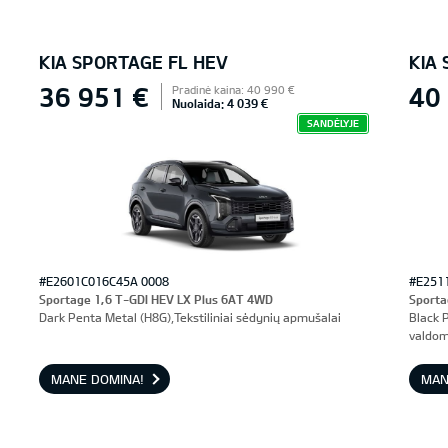
KIA SPORTAGE FL HEV
KIA
36 951 €
40
Pradinė kaina: 40 990 €
Nuolaida: 4 039 €
SANDĖLYJE
#E2601C016C45A 0008
#E251
Sportage 1,6 T-GDI HEV LX Plus 6AT 4WD
Sporta
Dark Penta Metal (H8G),Tekstiliniai sėdynių apmušalai
Black 
valdom
MANE DOMINA!
MAN