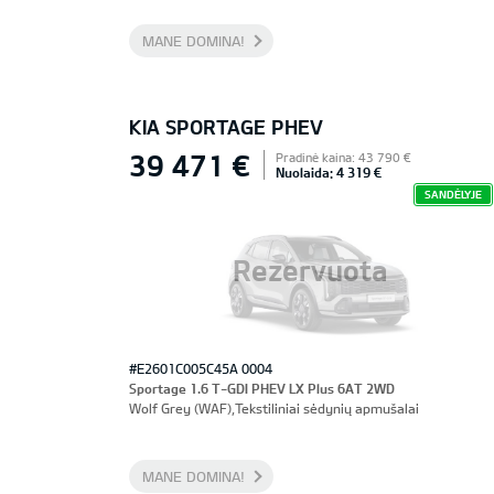
MANE DOMINA!
KIA SPORTAGE PHEV
39 471 €
Pradinė kaina: 43 790 €
Nuolaida: 4 319 €
SANDĖLYJE
Rezervuota
#E2601C005C45A 0004
Sportage 1.6 T-GDI PHEV LX Plus 6AT 2WD
Wolf Grey (WAF),Tekstiliniai sėdynių apmušalai
MANE DOMINA!