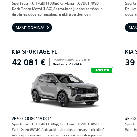
Sportage 1,6 T-GDI (180hp) GT-Line TX 7DCT 4WD
Sporta
Dark Penta Metal (H8G),Aptrauktos juodos zomšos ir
Deluxe
dirbtinės odos apmušalais, elektra valdomos ir
odos a
ventiliuojamos priekinės sėdynės, vairuotojo sėdynė su
prieki
atmintimi
MANE DOMINA!
MAN
KIA SPORTAGE FL
KIA
42 081 €
39
Pradinė kaina: 46 690 €
Nuolaida: 4 609 €
SANDĖLYJE
#E2601C018C45A 0014
#E260
Sportage 1,6 T-GDI (180hp) GT-Line TX 7DCT 4WD
Sporta
Wolf Grey (WAF),Aptrauktos juodos zomšos ir dirbtinės
Wolf G
odos apmušalais, elektra valdomos ir ventiliuojamos