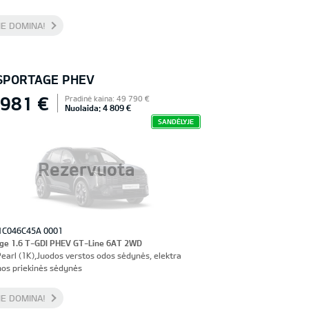
E DOMINA!
 SPORTAGE PHEV
 981 €
Pradinė kaina: 49 790 €
Nuolaida: 4 809 €
SANDĖLYJE
Rezervuota
1C046C45A 0001
ge 1.6 T-GDI PHEV GT-Line 6AT 2WD
Pearl (1K),Juodos verstos odos sėdynės, elektra
os priekinės sėdynės
E DOMINA!