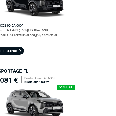
0C021C45A 0001
ge 1,6 T-GDI (150hj) LX Plus 2WD
earl (1K),Tekstiliniai sėdynių apmušalai
E DOMINA!
 SPORTAGE FL
 081 €
Pradinė kaina: 46 690 €
Nuolaida: 4 609 €
SANDĖLYJE