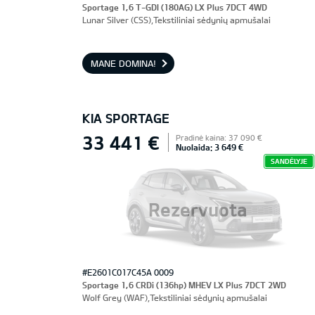
Sportage 1,6 T-GDI (180AG) LX Plus 7DCT 4WD
Lunar Silver (CSS),Tekstiliniai sėdynių apmušalai
MANE DOMINA!
KIA SPORTAGE
33 441 €
Pradinė kaina: 37 090 €
Nuolaida: 3 649 €
SANDĖLYJE
Rezervuota
#E2601C017C45A 0009
Sportage 1,6 CRDi (136hp) MHEV LX Plus 7DCT 2WD
Wolf Grey (WAF),Tekstiliniai sėdynių apmušalai