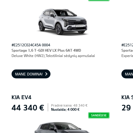
#E2512C024C45A 0004
#E251
Sportage 1,6 T-GDI HEV LX Plus 6AT 4WD
Sporta
Deluxe White (HW2),Tekstiliniai sėdynių apmušalai
Experi
MANE DOMINA!
MAN
KIA EV4
KIA
44 340 €
29
Pradinė kaina: 48 340 €
Nuolaida: 4 000 €
SANDĖLYJE