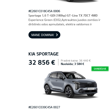
#E2601C018C45A 0006
Sportage 1,6 T-GDI (180hp) GT-Line TX 7DCT 4WD
Experience Green (EXG),Aptrauktos juodos zomšos ir
dirbtinės odos apmušalais, elektra valdomos ir
ventiliuojamos priekinės sėdynės, vairuotojo sėdynė su
atmintimi
MANE DOMINA!
KIA SPORTAGE
32 856 €
Pradinė kaina: 36 440 €
Nuolaida: 3 584 €
SANDĖLYJE
#E2601C039C45A 0027