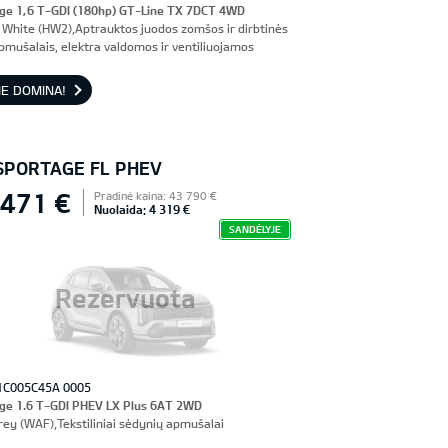
ge 1,6 T-GDI (180hp) GT-Line TX 7DCT 4WD
 White (HW2),Aptrauktos juodos zomšos ir dirbtinės
pmušalais, elektra valdomos ir ventiliuojamos
nės sėdynės, vairuotojo sėdynė su atmintimi
E DOMINA!
 SPORTAGE FL PHEV
 471 €
Pradinė kaina: 43 790 €
Nuolaida: 4 319 €
SANDĖLYJE
Rezervuota
1C005C45A 0005
ge 1.6 T-GDI PHEV LX Plus 6AT 2WD
rey (WAF),Tekstiliniai sėdynių apmušalai