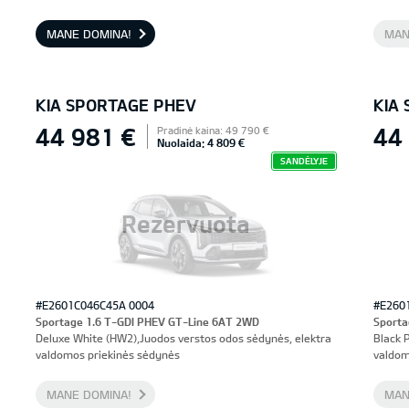
priekinės sėdynės, vairuotojo sėdynė su atmintimi
MANE DOMINA!
MAN
KIA SPORTAGE PHEV
KIA
44 981 €
44
Pradinė kaina: 49 790 €
Nuolaida: 4 809 €
SANDĖLYJE
Rezervuota
#E2601C046C45A 0004
#E260
Sportage 1.6 T-GDI PHEV GT-Line 6AT 2WD
Sporta
Deluxe White (HW2),Juodos verstos odos sėdynės, elektra
Black 
valdomos priekinės sėdynės
valdom
MANE DOMINA!
MAN