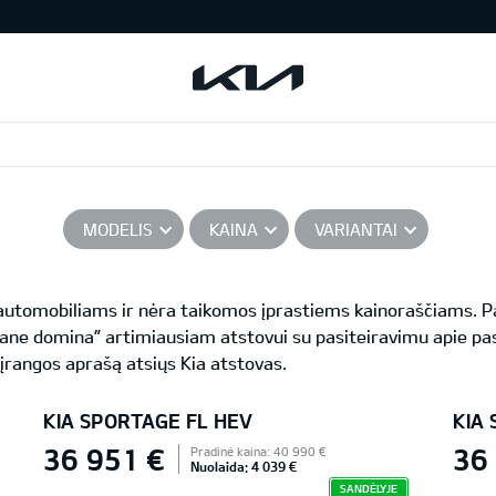
MODELIS
KAINA
VARIANTAI
s automobiliams ir nėra taikomos įprastiems kainoraščiams.
ane domina” artimiausiam atstovui su pasiteiravimu apie pas
 įrangos aprašą atsiųs Kia atstovas.
KIA SPORTAGE FL HEV
KIA
36 951 €
36
Pradinė kaina: 40 990 €
Nuolaida: 4 039 €
SANDĖLYJE