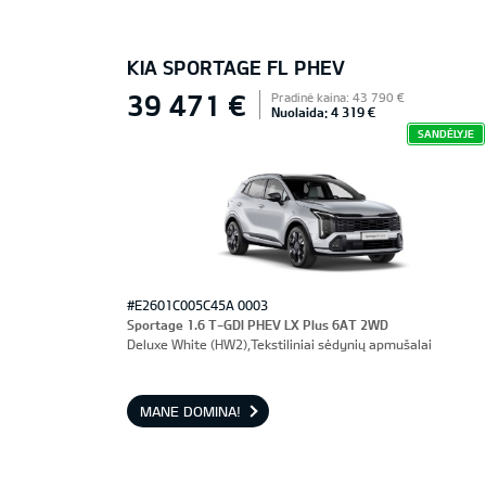
KIA SPORTAGE FL PHEV
39 471 €
Pradinė kaina: 43 790 €
Nuolaida: 4 319 €
SANDĖLYJE
#E2601C005C45A 0003
Sportage 1.6 T-GDI PHEV LX Plus 6AT 2WD
Deluxe White (HW2),Tekstiliniai sėdynių apmušalai
MANE DOMINA!