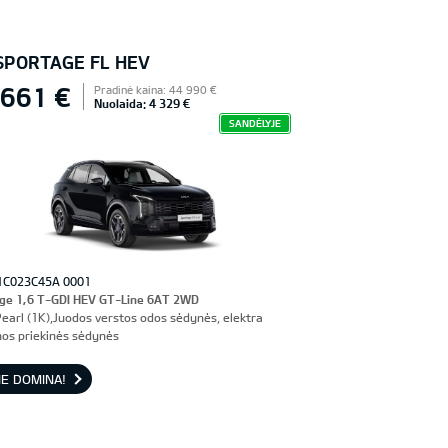
 SPORTAGE FL HEV
 661 €
Pradinė kaina: 44 990 €
Nuolaida: 4 329 €
SANDĖLYJE
1C023C45A 0001
ge 1,6 T-GDI HEV GT-Line 6AT 2WD
Pearl (1K),Juodos verstos odos sėdynės, elektra
os priekinės sėdynės
E DOMINA!