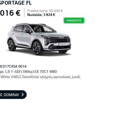
 SPORTAGE FL
 016 €
Pradinė kaina: 38 840 €
Nuolaida: 3 824 €
SANDĖLYJE
0C017C45A 0014
ge 1,6 T-GDI (180hp) EX 7DCT 4WD
White (HW2),Tekstiliniai sėdynių apmušalai, juodi,
E DOMINA!