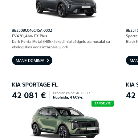
#E2509C046C45A 0002
#E251
EV4 81,4 kw EX Plus
Sporta
Dark Penta Metal (H8G),Tekstiliniai sėdynių apmušalai su
Black P
ekologiškos odos intarpais, juodi
MANE DOMINA!
MAN
KIA SPORTAGE FL
KIA
42 081 €
42
Pradinė kaina: 46 690 €
Nuolaida: 4 609 €
SANDĖLYJE