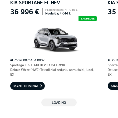
KIA SPORTAGE FL HEV
KIA
36 996 €
35
Pradinė kaina: 41 040 €
Nuolaida: 4 044 €
SANDĖLYJE
#E2507C007C45A 0007
#E251
Sportage 1,6 T-GDI HEV EX 6AT 2WD
Sporta
Deluxe White (HW2),Tekstiliniai sėdynių apmušalai, juodi,
Deluxe 
EX
EX
MANE DOMINA!
MAN
LOADING