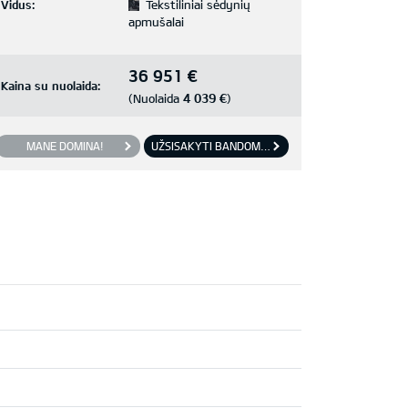
Vidus:
Tekstiliniai sėdynių
apmušalai
36 951 €
Kaina su nuolaida:
4 039 €
(Nuolaida
)
MANE DOMINA!
UŽSISAKYTI BANDOMĄJĮ VAŽIAVIMĄ