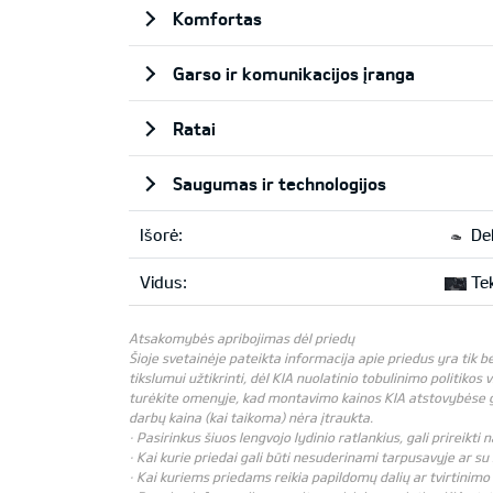
Komfortas
Garso ir komunikacijos įranga
Ratai
Saugumas ir technologijos
Išorė:
Del
Vidus:
Tek
Atsakomybės apribojimas dėl priedų
Šioje svetainėje pateikta informacija apie priedus yra tik 
tikslumui užtikrinti, dėl KIA nuolatinio tobulinimo politikos 
turėkite omenyje, kad montavimo kainos KIA atstovybėse gali
darbų kaina (kai taikoma) nėra įtraukta.
· Pasirinkus šiuos lengvojo lydinio ratlankius, gali prireikt
· Kai kurie priedai gali būti nesuderinami tarpusavyje ar su 
· Kai kuriems priedams reikia papildomų dalių ar tvirtinimo 