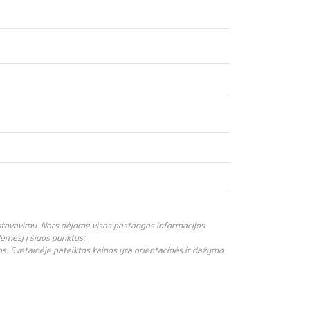
atstovavimu. Nors dėjome visas pastangas informacijos
 dėmesį į šiuos punktus:
os. Svetainėje pateiktos kainos yra orientacinės ir dažymo