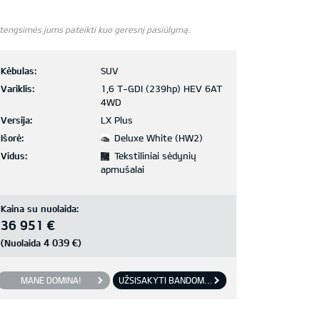
 stengsimės jums pateikti kuo geresnį pasiūlymą.
Kėbulas:
SUV
Variklis:
1,6 T-GDI (239hp) HEV 6AT
4WD
Versija:
LX Plus
Išorė:
Deluxe White (HW2)
Vidus:
Tekstiliniai sėdynių
apmušalai
Kaina su nuolaida:
36 951 €
4 039 €
(Nuolaida
)
MANE DOMINA!
UŽSISAKYTI BANDOMĄJĮ VAŽIAVIMĄ