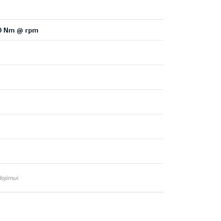
500 Nm @ rpm
ojimui.