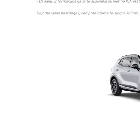
· Daugiau informacijos gausite susisiekę su vietine KIA ats
Dėjome visas pastangas, kad pateiktume teisingas kainas, ta