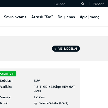
РУССКИЙ
Savininkams
Atrask "Kia"
Naujienos
Apie įmonę
VISI MODELIAI
SANDĖLYJE
Kėbulas:
SUV
Variklis:
1,6 T-GDI (239hp) HEV 6AT
4WD
Versija:
LX Plus
Išorė:
Deluxe White (HW2)