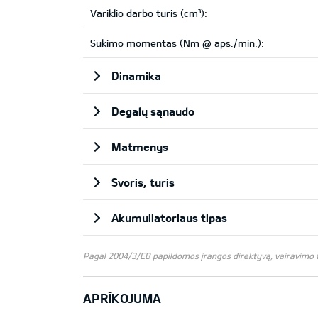
Variklio darbo tūris (cm³):
Sukimo momentas (Nm @ aps./min.):
Dinamika
Degalų sąnaudo
Matmenys
Svoris, tūris
Akumuliatoriaus tipas
Pagal 2004/3/EB papildomos įrangos direktyvą, vairavimo te
APRĪKOJUMA