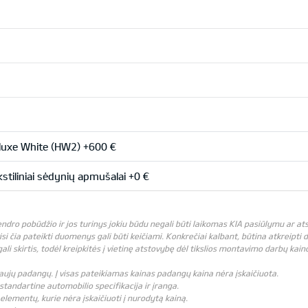
uxe White (HW2) +600 €
stiliniai sėdynių apmušalai +0 €
bendro pobūdžio ir jos turinys jokiu būdu negali būti laikomas KIA pasiūlymu ar 
visi čia pateikti duomenys gali būti keičiami. Konkrečiai kalbant, būtina atkreipti
 skirtis, todėl kreipkitės į vietinę atstovybę dėl tikslios montavimo darbų kain
i naujų padangų. Į visas pateikiamas kainas padangų kaina nėra įskaičiuota.
standartine automobilio specifikacija ir įranga.
elementų, kurie nėra įskaičiuoti į nurodytą kainą.