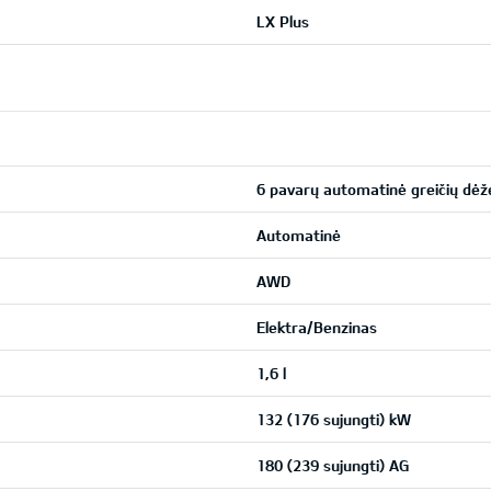
LX Plus
6 pavarų automatinė greičių dėž
Automatinė
AWD
Elektra/Benzinas
1,6 l
132 (176 sujungti) kW
180 (239 sujungti) AG