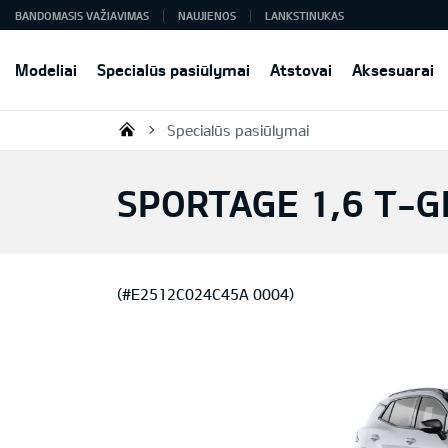
BANDOMASIS VAŽIAVIMAS
NAUJIENOS
LANKSTINUKAS
Modeliai
Specialūs pasiūlymai
Atstovai
Aksesuarai
Specialūs pasiūlymai
KIA AUTO AS
SPORTAGE 1,6 T-G
(#E2512C024C45A 0004)