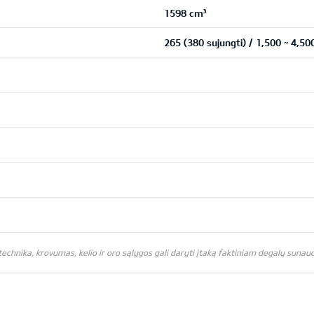
1598 cm³
265 (380 sujungti) / 1,500 ~ 4,
chnika, krovumas, kelio ir oro sąlygos gali daryti įtaką faktiniam degalų sunaud