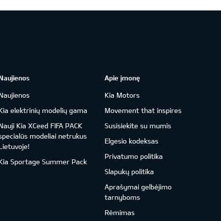
Naujienos
Apie įmonę
Naujienos
Kia Motors
Kia elektrinių modelių gama
Movement that inspires
Nauji Kia XCeed FIFA PACK
Susisiekite su mumis
specialūs modeliai netrukus
Elgesio kodeksas
Lietuvoje!
Privatumo politika
Kia Sportage Summer Pack
Slapukų politika
Aprašymai gelbėjimo
tarnyboms
Rėmimas