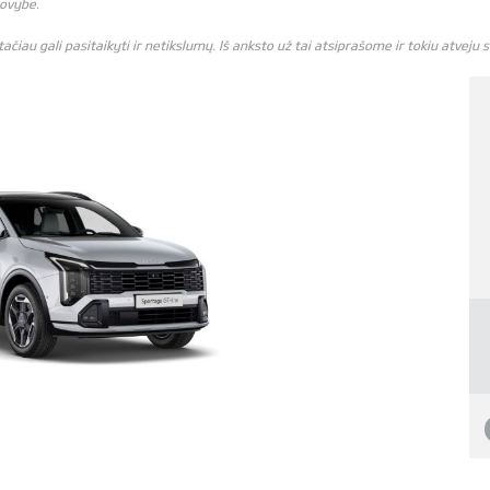
tovybe.
čiau gali pasitaikyti ir netikslumų. Iš anksto už tai atsiprašome ir tokiu atveju