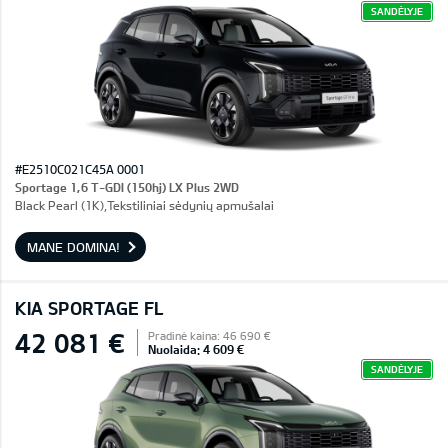
SANDĖLYJE
#E2510C021C45A 0001
Sportage 1,6 T-GDI (150hj) LX Plus 2WD
Black Pearl (1K),Tekstiliniai sėdynių apmušalai
MANE DOMINA!
KIA SPORTAGE FL
42 081 €
Pradinė kaina: 46 690 €
Nuolaida: 4 609 €
SANDĖLYJE