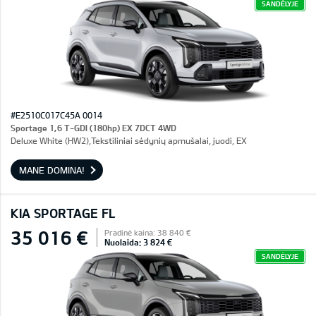
SANDĖLYJE
#E2510C017C45A 0014
Sportage 1,6 T-GDI (180hp) EX 7DCT 4WD
Deluxe White (HW2),Tekstiliniai sėdynių apmušalai, juodi, EX
MANE DOMINA!
KIA SPORTAGE FL
35 016 €
Pradinė kaina: 38 840 €
Nuolaida: 3 824 €
SANDĖLYJE