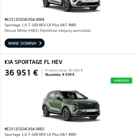
#E2512C024C45A 0004
Sportage 1,6 T-GDI HEV LX Plus 6AT 4WD
Deluxe White (HW2),Tekstiliniai sėdynių apmušalai
MANE DOMINA!
KIA SPORTAGE FL HEV
36 951 €
Pradinė kaina: 40 990 €
Nuolaida: 4 039 €
SANDĖLYJE
#E2512C024C45A 0002
Sportage 1,6 T-GDI HEV LX Plus 6AT 4WD