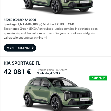
#E2601C018C45A 0006
Sportage 1,6 T-GDI (180hp) GT-Line TX 7DCT 4WD
Experience Green (EXG),Aptrauktos juodos zomšos ir dirbtinės odos
apmušalais, elektra valdomos ir ventiliuojamos priekinės sėdynės,
vairuotojo sėdynė su atmintimi
MANE DOMINA!
KIA SPORTAGE FL
42 081 €
Pradinė kaina: 46 690 €
Nuolaida: 4 609 €
SANDĖLYJE