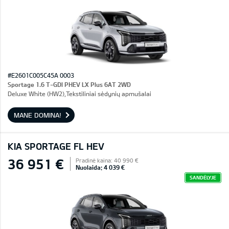
#E2601C005C45A 0003
Sportage 1.6 T-GDI PHEV LX Plus 6AT 2WD
Deluxe White (HW2),Tekstiliniai sėdynių apmušalai
MANE DOMINA!
KIA SPORTAGE FL HEV
36 951 €
Pradinė kaina: 40 990 €
Nuolaida: 4 039 €
SANDĖLYJE