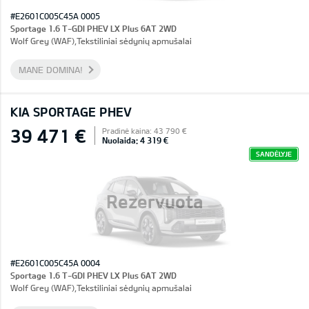
#E2601C005C45A 0005
Sportage 1.6 T-GDI PHEV LX Plus 6AT 2WD
Wolf Grey (WAF),Tekstiliniai sėdynių apmušalai
MANE DOMINA!
KIA SPORTAGE PHEV
39 471 €
Pradinė kaina: 43 790 €
Nuolaida: 4 319 €
SANDĖLYJE
Rezervuota
#E2601C005C45A 0004
Sportage 1.6 T-GDI PHEV LX Plus 6AT 2WD
Wolf Grey (WAF),Tekstiliniai sėdynių apmušalai