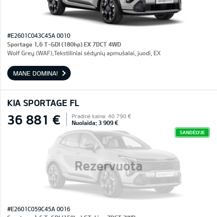
#E2601C043C45A 0010
Sportage 1,6 T-GDI (180hp) EX 7DCT 4WD
Wolf Grey (WAF),Tekstiliniai sėdynių apmušalai, juodi, EX
MANE DOMINA!
KIA SPORTAGE FL
36 881 €
Pradinė kaina: 40 790 €
Nuolaida: 3 909 €
SANDĖLYJE
Rezervuota
#E2601C059C45A 0016