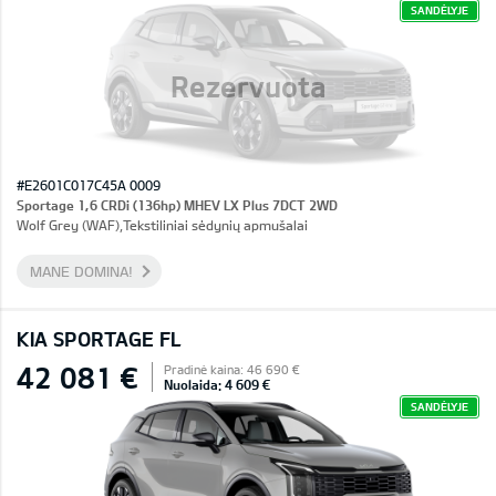
SANDĖLYJE
Rezervuota
#E2601C017C45A 0009
Sportage 1,6 CRDi (136hp) MHEV LX Plus 7DCT 2WD
Wolf Grey (WAF),Tekstiliniai sėdynių apmušalai
MANE DOMINA!
KIA SPORTAGE FL
42 081 €
Pradinė kaina: 46 690 €
Nuolaida: 4 609 €
SANDĖLYJE