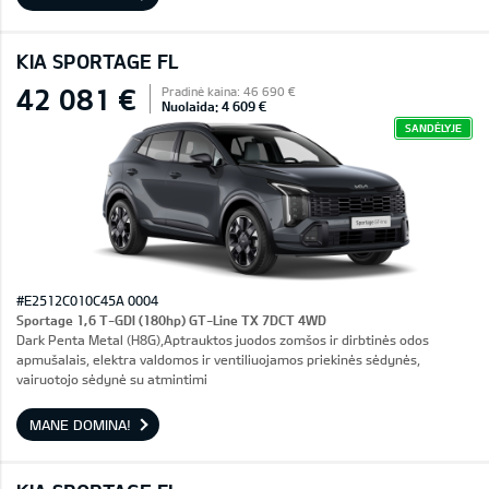
KIA SPORTAGE FL
42 081 €
Pradinė kaina: 46 690 €
Nuolaida: 4 609 €
SANDĖLYJE
#E2512C010C45A 0004
Sportage 1,6 T-GDI (180hp) GT-Line TX 7DCT 4WD
Dark Penta Metal (H8G),Aptrauktos juodos zomšos ir dirbtinės odos
apmušalais, elektra valdomos ir ventiliuojamos priekinės sėdynės,
vairuotojo sėdynė su atmintimi
MANE DOMINA!