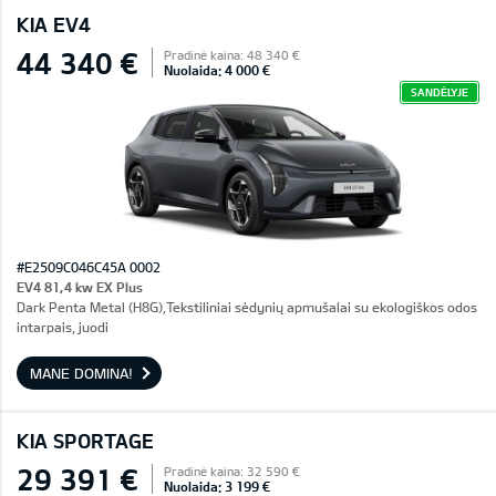
KIA EV4
44 340 €
Pradinė kaina: 48 340 €
Nuolaida: 4 000 €
SANDĖLYJE
#E2509C046C45A 0002
EV4 81,4 kw EX Plus
Dark Penta Metal (H8G),Tekstiliniai sėdynių apmušalai su ekologiškos odos
intarpais, juodi
MANE DOMINA!
KIA SPORTAGE
29 391 €
Pradinė kaina: 32 590 €
Nuolaida: 3 199 €