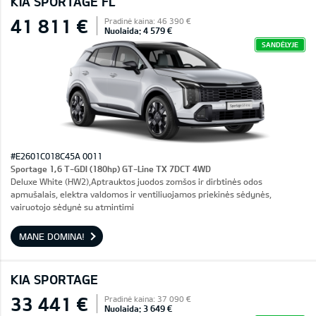
KIA SPORTAGE FL
41 811 €
Pradinė kaina: 46 390 €
Nuolaida: 4 579 €
SANDĖLYJE
#E2601C018C45A 0011
Sportage 1,6 T-GDI (180hp) GT-Line TX 7DCT 4WD
Deluxe White (HW2),Aptrauktos juodos zomšos ir dirbtinės odos
apmušalais, elektra valdomos ir ventiliuojamos priekinės sėdynės,
vairuotojo sėdynė su atmintimi
MANE DOMINA!
KIA SPORTAGE
33 441 €
Pradinė kaina: 37 090 €
Nuolaida: 3 649 €