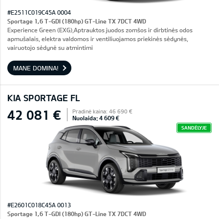
#E2511C019C45A 0004
Sportage 1,6 T-GDI (180hp) GT-Line TX 7DCT 4WD
Experience Green (EXG),Aptrauktos juodos zomšos ir dirbtinės odos
apmušalais, elektra valdomos ir ventiliuojamos priekinės sėdynės,
vairuotojo sėdynė su atmintimi
MANE DOMINA!
KIA SPORTAGE FL
42 081 €
Pradinė kaina: 46 690 €
Nuolaida: 4 609 €
SANDĖLYJE
#E2601C018C45A 0013
Sportage 1,6 T-GDI (180hp) GT-Line TX 7DCT 4WD