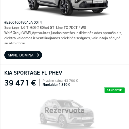
#E2601C018C45A 0014
Sportage 1,6 T-GDI (180hp) GT-Line TX 7DCT 4WD
Wolf Grey (WAF),Aptrauktos juodos zomšos ir dirbtinės odos apmušalais,
elektra valdomos ir ventiliuojamos priekinės sėdynės, vairuotojo sėdynė
su atmintimi
MANE DOMINA!
KIA SPORTAGE FL PHEV
39 471 €
Pradinė kaina: 43 790 €
Nuolaida: 4 319 €
SANDĖLYJE
Rezervuota