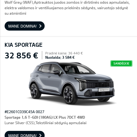
Wolf Grey (WAF),Aptrauktos juodos zomšos ir dirbtinės odos apmušalais,
elektra valdomos ir ventiliuojamos priekinės sėdynės, vairuotojo sėdynė
su atmintimi
MANE DOMINA!
KIA SPORTAGE
32 856 €
Pradinė kaina: 36 440 €
Nuolaida: 3 584 €
SANDĖLYJE
#E2601C039C45A 0027
Sportage 1,6 T-GDI (180AG) LX Plus 7DCT 4WD
Lunar Silver (CSS),Tekstiliniai sėdynių apmušalai
MANE DOMINA!