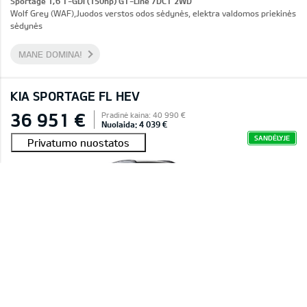
Sportage 1,6 T-GDI (150hp) GT-Line 7DCT 2WD
Wolf Grey (WAF),Juodos verstos odos sėdynės, elektra valdomos priekinės
sėdynės
MANE DOMINA!
KIA SPORTAGE FL HEV
36 951 €
Pradinė kaina: 40 990 €
Nuolaida: 4 039 €
SANDĖLYJE
#E2601C016C45A 0011
Sportage 1,6 T-GDI HEV LX Plus 6AT 4WD
Deluxe White (HW2),Tekstiliniai sėdynių apmušalai
MANE DOMINA!