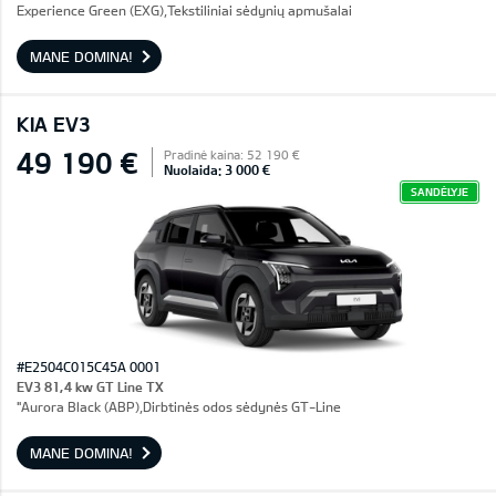
Experience Green (EXG),Tekstiliniai sėdynių apmušalai
MANE DOMINA!
KIA EV3
49 190 €
Pradinė kaina: 52 190 €
Nuolaida: 3 000 €
SANDĖLYJE
#E2504C015C45A 0001
EV3 81,4 kw GT Line TX
"Aurora Black (ABP),Dirbtinės odos sėdynės GT-Line
MANE DOMINA!