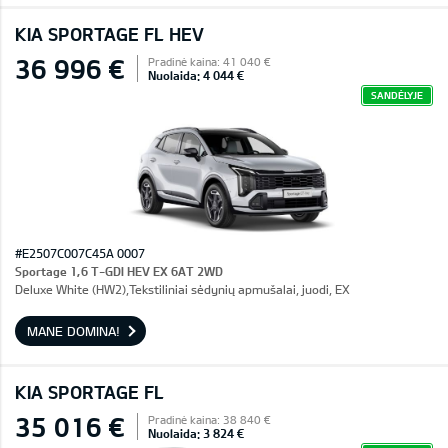
KIA SPORTAGE FL HEV
36 996 €
Pradinė kaina: 41 040 €
Nuolaida: 4 044 €
SANDĖLYJE
#E2507C007C45A 0007
Sportage 1,6 T-GDI HEV EX 6AT 2WD
Deluxe White (HW2),Tekstiliniai sėdynių apmušalai, juodi, EX
MANE DOMINA!
KIA SPORTAGE FL
35 016 €
Pradinė kaina: 38 840 €
Nuolaida: 3 824 €