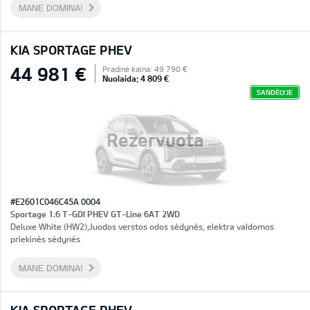
MANE DOMINA!
KIA SPORTAGE PHEV
44 981 €
Pradinė kaina: 49 790 €
Nuolaida: 4 809 €
SANDĖLYJE
Rezervuota
#E2601C046C45A 0004
Sportage 1.6 T-GDI PHEV GT-Line 6AT 2WD
Deluxe White (HW2),Juodos verstos odos sėdynės, elektra valdomos
priekinės sėdynės
MANE DOMINA!