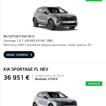
#E2507C007C45A 0010
Sportage 1,6 T-GDI HEV EX 6AT 2WD
Wolf Grey (WAF),Tekstiliniai sėdynių apmušalai, smėlio spalvos, EX
MANE DOMINA!
KIA SPORTAGE FL HEV
36 951 €
Pradinė kaina: 40 990 €
Nuolaida: 4 039 €
SANDĖLYJE