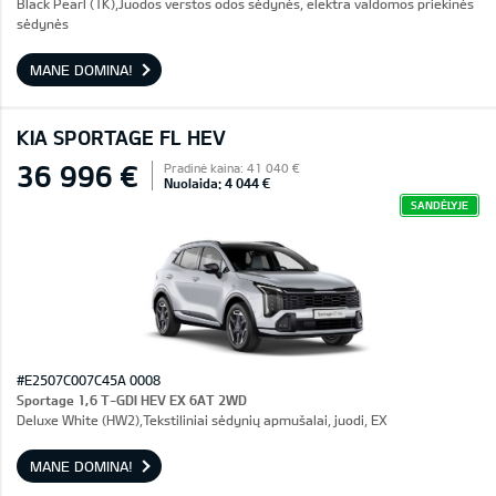
Black Pearl (1K),Juodos verstos odos sėdynės, elektra valdomos priekinės
sėdynės
MANE DOMINA!
KIA SPORTAGE FL HEV
36 996 €
Pradinė kaina: 41 040 €
Nuolaida: 4 044 €
SANDĖLYJE
#E2507C007C45A 0008
Sportage 1,6 T-GDI HEV EX 6AT 2WD
Deluxe White (HW2),Tekstiliniai sėdynių apmušalai, juodi, EX
MANE DOMINA!