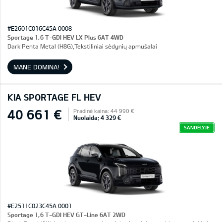
#E2601C016C45A 0008
Sportage 1,6 T-GDI HEV LX Plus 6AT 4WD
Dark Penta Metal (H8G),Tekstiliniai sėdynių apmušalai
MANE DOMINA!
KIA SPORTAGE FL HEV
40 661 €
Pradinė kaina: 44 990 €
Nuolaida: 4 329 €
SANDĖLYJE
#E2511C023C45A 0001
Sportage 1,6 T-GDI HEV GT-Line 6AT 2WD