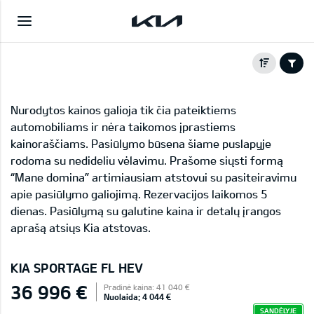
Nurodytos kainos galioja tik čia pateiktiems
automobiliams ir nėra taikomos įprastiems
kainoraščiams. Pasiūlymo būsena šiame puslapyje
rodoma su nedideliu vėlavimu. Prašome siųsti formą
“Mane domina” artimiausiam atstovui su pasiteiravimu
apie pasiūlymo galiojimą. Rezervacijos laikomos 5
dienas. Pasiūlymą su galutine kaina ir detalų įrangos
aprašą atsiųs Kia atstovas.
KIA SPORTAGE FL HEV
36 996 €
Pradinė kaina: 41 040 €
Nuolaida: 4 044 €
SANDĖLYJE