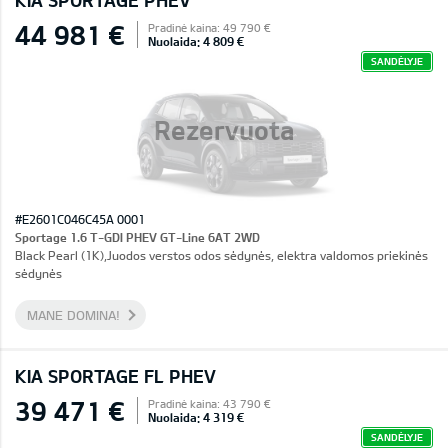
KIA SPORTAGE PHEV
44 981 €
Pradinė kaina: 49 790 €
Nuolaida: 4 809 €
SANDĖLYJE
Rezervuota
#E2601C046C45A 0001
Sportage 1.6 T-GDI PHEV GT-Line 6AT 2WD
Black Pearl (1K),Juodos verstos odos sėdynės, elektra valdomos priekinės
sėdynės
MANE DOMINA!
KIA SPORTAGE FL PHEV
39 471 €
Pradinė kaina: 43 790 €
Nuolaida: 4 319 €
SANDĖLYJE