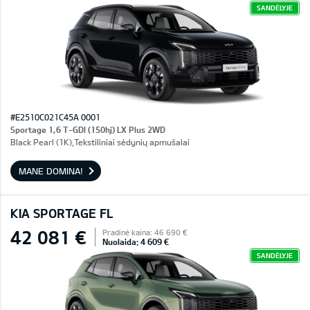
SANDĖLYJE
#E2510C021C45A 0001
Sportage 1,6 T-GDI (150hj) LX Plus 2WD
Black Pearl (1K),Tekstiliniai sėdynių apmušalai
MANE DOMINA!
KIA SPORTAGE FL
42 081 €
Pradinė kaina: 46 690 €
Nuolaida: 4 609 €
SANDĖLYJE