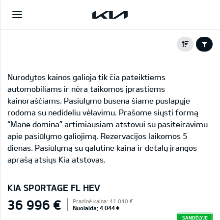
Nurodytos kainos galioja tik čia pateiktiems
automobiliams ir nėra taikomos įprastiems
kainoraščiams. Pasiūlymo būsena šiame puslapyje
rodoma su nedideliu vėlavimu. Prašome siųsti formą
“Mane domina” artimiausiam atstovui su pasiteiravimu
apie pasiūlymo galiojimą. Rezervacijos laikomos 5
dienas. Pasiūlymą su galutine kaina ir detalų įrangos
aprašą atsiųs Kia atstovas.
KIA SPORTAGE FL HEV
36 996 €
Pradinė kaina: 41 040 €
Nuolaida: 4 044 €
SANDĖLYJE