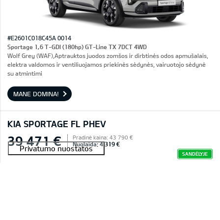
#E2601C018C45A 0014
Sportage 1,6 T-GDI (180hp) GT-Line TX 7DCT 4WD
Wolf Grey (WAF),Aptrauktos juodos zomšos ir dirbtinės odos apmušalais,
elektra valdomos ir ventiliuojamos priekinės sėdynės, vairuotojo sėdynė
su atmintimi
MANE DOMINA!
KIA SPORTAGE FL PHEV
39 471 €
Pradinė kaina: 43 790 €
Nuolaida: 4 319 €
SANDĖLYJE
Rezervuota