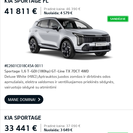
KIA SPORTAGE FL
41 811 €
Pradinė kaina: 46 390 €
Nuolaida: 4 579 €
SANDĖLYJE
#E2601C018C45A 0011
Sportage 1,6 T-GDI (180hp) GT-Line TX 7DCT 4WD
Deluxe White (HW2),Aptrauktos juodos zomšos ir dirbtinės odos
apmušalais, elektra valdomos ir ventiliuojamos priekinės sėdynės,
vairuotojo sėdynė su atmintimi
MANE DOMINA!
KIA SPORTAGE
33 441 €
Pradinė kaina: 37 090 €
Nuolaida: 3 649 €