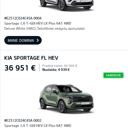
#E2512C024C45A 0004
Sportage 1,6 T-GDI HEV LX Plus 6AT 4WD
Deluxe White (HW2),Tekstiliniai sėdynių apmušalai
MANE DOMINA!
KIA SPORTAGE FL HEV
36 951 €
Pradinė kaina: 40 990 €
Nuolaida: 4 039 €
SANDĖLYJE
#E2512C024C45A 0002
Sportage 1,6 T-GDI HEV LX Plus 6AT 4WD