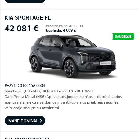
KIA SPORTAGE FL
42 081 €
Pradinė kaina: 46 690 €
Nuolaida: 4 609 €
SANDĖLYJE
#E2512C010C45A 0004
Sportage 1,6 T-GDI (180hp) GT-Line TX 7DCT 4WD
Dark Penta Metal (H8G),Aptrauktos juodos zomšos ir dirbtinės odos
apmušalais, elektra valdomos ir ventiliuojamos priekinės sėdynės,
vairuotojo sėdynė su atmintimi
MANE DOMINA!