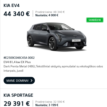
KIA EV4
44 340 €
Pradinė kaina: 48 340 €
Nuolaida: 4 000 €
SANDĖLYJE
#E2509C046C45A 0002
EV4 81,4 kw EX Plus
Dark Penta Metal (H8G),Tekstiliniai sėdynių apmušalai su ekologiškos odos
intarpais, juodi
MANE DOMINA!
KIA SPORTAGE
29 391 €
Pradinė kaina: 32 590 €
Nuolaida: 3 199 €