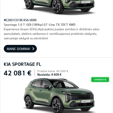
#E2601C018C45A 0006
Sportage 1,6 T-GDI (180hp) GT-Line TX 7DCT 4WD
Experience Green (EXG),Aptrauktos juodos zomšos ir dirbtinės odos
apmušalais, elektra valdomos ir ventiliuojamos priekinės sėdynės,
vairuotojo sėdynė su atmintimi
MANE DOMINA!
KIA SPORTAGE FL
42 081 €
Pradinė kaina: 46 690 €
Nuolaida: 4 609 €
SANDĖLYJE