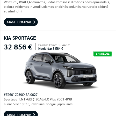
Wolf Grey (WAF),Aptrauktos juodos zomšos ir dirbtinės odos apmušalais,
elektra valdomos ir ventiliuojamos priekinės sėdynės, vairuotojo sėdynė
su atmintimi
MANE DOMINA!
KIA SPORTAGE
32 856 €
Pradinė kaina: 36 440 €
Nuolaida: 3 584 €
SANDĖLYJE
#E2601C039C45A 0027
Sportage 1,6 T-GDI (180AG) LX Plus 7DCT 4WD
Lunar Silver (CSS),Tekstiliniai sėdynių apmušalai
MANE DOMINA!