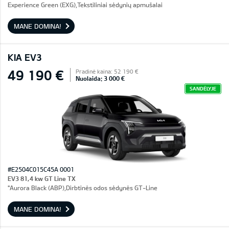
Experience Green (EXG),Tekstiliniai sėdynių apmušalai
MANE DOMINA!
KIA EV3
49 190 €
Pradinė kaina: 52 190 €
Nuolaida: 3 000 €
SANDĖLYJE
#E2504C015C45A 0001
EV3 81,4 kw GT Line TX
"Aurora Black (ABP),Dirbtinės odos sėdynės GT-Line
MANE DOMINA!