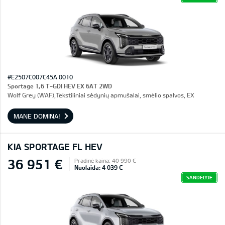
#E2507C007C45A 0010
Sportage 1,6 T-GDI HEV EX 6AT 2WD
Wolf Grey (WAF),Tekstiliniai sėdynių apmušalai, smėlio spalvos, EX
MANE DOMINA!
KIA SPORTAGE FL HEV
36 951 €
Pradinė kaina: 40 990 €
Nuolaida: 4 039 €
SANDĖLYJE