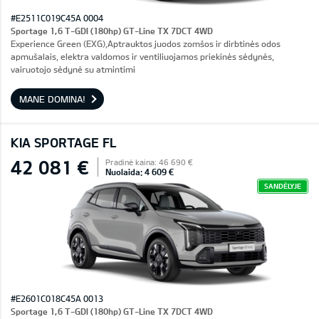
#E2511C019C45A 0004
Sportage 1,6 T-GDI (180hp) GT-Line TX 7DCT 4WD
Experience Green (EXG),Aptrauktos juodos zomšos ir dirbtinės odos
apmušalais, elektra valdomos ir ventiliuojamos priekinės sėdynės,
vairuotojo sėdynė su atmintimi
MANE DOMINA!
KIA SPORTAGE FL
42 081 €
Pradinė kaina: 46 690 €
Nuolaida: 4 609 €
SANDĖLYJE
#E2601C018C45A 0013
Sportage 1,6 T-GDI (180hp) GT-Line TX 7DCT 4WD