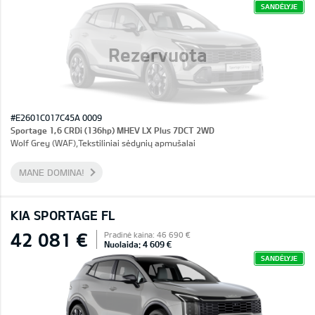
SANDĖLYJE
Rezervuota
#E2601C017C45A 0009
Sportage 1,6 CRDi (136hp) MHEV LX Plus 7DCT 2WD
Wolf Grey (WAF),Tekstiliniai sėdynių apmušalai
MANE DOMINA!
KIA SPORTAGE FL
42 081 €
Pradinė kaina: 46 690 €
Nuolaida: 4 609 €
SANDĖLYJE