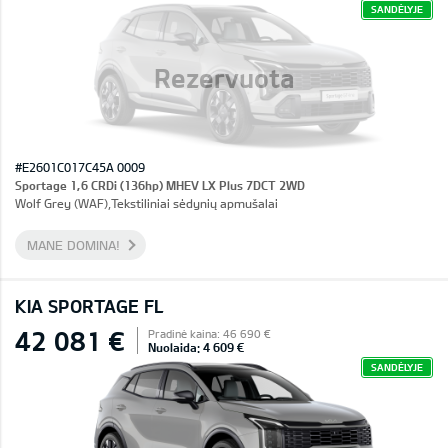
SANDĖLYJE
Rezervuota
#E2601C017C45A 0009
Sportage 1,6 CRDi (136hp) MHEV LX Plus 7DCT 2WD
Wolf Grey (WAF),Tekstiliniai sėdynių apmušalai
MANE DOMINA!
KIA SPORTAGE FL
42 081 €
Pradinė kaina: 46 690 €
Nuolaida: 4 609 €
SANDĖLYJE