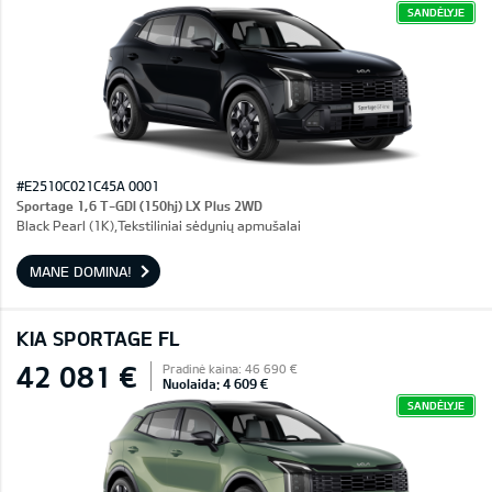
SANDĖLYJE
#E2510C021C45A 0001
Sportage 1,6 T-GDI (150hj) LX Plus 2WD
Black Pearl (1K),Tekstiliniai sėdynių apmušalai
MANE DOMINA!
KIA SPORTAGE FL
42 081 €
Pradinė kaina: 46 690 €
Nuolaida: 4 609 €
SANDĖLYJE