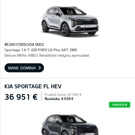
#E2601C005C45A 0003
Sportage 1.6 T-GDI PHEV LX Plus 6AT 2WD
Deluxe White (HW2),Tekstiliniai sėdynių apmušalai
MANE DOMINA!
KIA SPORTAGE FL HEV
36 951 €
Pradinė kaina: 40 990 €
Nuolaida: 4 039 €
SANDĖLYJE