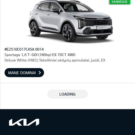
SANDĖLYJE
#E2510C017C45A 0014
Sportage 1,6 T-GDI (180hp) EX 7DCT 4WD
Deluxe White (HW2),Tekstiliniai sėdynių apmušalai, juodi, EX
MANE DOMINA!
LOADING