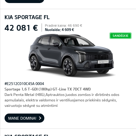
KIA SPORTAGE FL
42 081 €
Pradinė kaina: 46 690 €
Nuolaida: 4 609 €
SANDĖLYJE
#E2512C010C45A 0004
Sportage 1,6 T-GDI (180hp) GT-Line TX 7DCT 4WD
Dark Penta Metal (H8G),Aptrauktos juodos zomšos ir dirbtinės odos
apmušalais, elektra valdomos ir ventiliuojamos priekinės sėdynės,
vairuotojo sėdynė su atmintimi
MANE DOMINA!