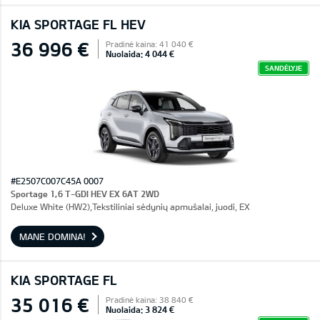
KIA SPORTAGE FL HEV
36 996 €
Pradinė kaina: 41 040 €
Nuolaida: 4 044 €
SANDĖLYJE
#E2507C007C45A 0007
Sportage 1,6 T-GDI HEV EX 6AT 2WD
Deluxe White (HW2),Tekstiliniai sėdynių apmušalai, juodi, EX
MANE DOMINA!
KIA SPORTAGE FL
35 016 €
Pradinė kaina: 38 840 €
Nuolaida: 3 824 €