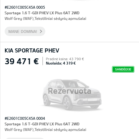
#E2601C005C45A 0005
Sportage 1.6 T-GDI PHEV LX Plus 6AT 2WD
Wolf Grey (WAF),Tekstiliniai sėdynių apmušalai
MANE DOMINA!
KIA SPORTAGE PHEV
39 471 €
Pradinė kaina: 43 790 €
Nuolaida: 4 319 €
SANDĖLYJE
Rezervuota
#E2601C005C45A 0004
Sportage 1.6 T-GDI PHEV LX Plus 6AT 2WD
Wolf Grey (WAF),Tekstiliniai sėdynių apmušalai