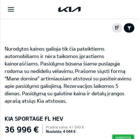
Nurodytos kainos galioja tik čia pateiktiems
automobiliams ir nėra taikomos įprastiems
kainoraščiams. Pasiūlymo būsena šiame puslapyje
rodoma su nedideliu vėlavimu. Prašome siųsti formą
“Mane domina” artimiausiam atstovui su pasiteiravimu
apie pasiūlymo galiojimą. Rezervacijos laikomos 5
dienas. Pasiūlymą su galutine kaina ir detalų įrangos
aprašą atsiųs Kia atstovas.
KIA SPORTAGE FL HEV
36 996 €
Pradinė kaina: 41 040 €
Nuolaida: 4 044 €
SANDĖLYJE