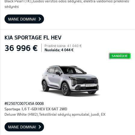
Black Pearl (1K),Juodos verstos odos sėdynės, elektra valdomos priekinės
sėdynės
MANE DOMINA!
KIA SPORTAGE FL HEV
36 996 €
Pradinė kaina: 41 040 €
Nuolaida: 4 044 €
SANDĖLYJE
#E2507C007C45A 0008
Sportage 1,6 T-GDI HEV EX 6AT 2WD
Deluxe White (HW2),Tekstiliniai sėdynių apmušalai, juodi, EX
MANE DOMINA!