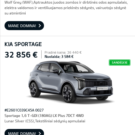
Wolf Grey (WAF),Aptrauktos juodos zomšos ir dirbtinės odos apmušalais,
elektra valdomos ir ventiliuojamos priekinės sėdynės, vairuotojo sėdynė
su atmintimi
MANE DOMINA!
KIA SPORTAGE
32 856 €
Pradinė kaina: 36 440 €
Nuolaida: 3 584 €
SANDĖLYJE
#E2601C039C45A 0027
Sportage 1,6 T-GDI (180AG) LX Plus 7DCT 4WD
Lunar Silver (CSS),Tekstiliniai sėdynių apmušalai
MANE DOMINA!