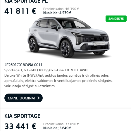
KIA SPORTAGE FL
41 811 €
Pradinė kaina: 46 390 €
Nuolaida: 4 579 €
SANDĖLYJE
#E2601C018C45A 0011
Sportage 1,6 T-GDI (180hp) GT-Line TX 7DCT 4WD
Deluxe White (HW2),Aptrauktos juodos zomšos ir dirbtinės odos
apmušalais, elektra valdomos ir ventiliuojamos priekinės sėdynės,
vairuotojo sėdynė su atmintimi
MANE DOMINA!
KIA SPORTAGE
33 441 €
Pradinė kaina: 37 090 €
Nuolaida: 3 649 €