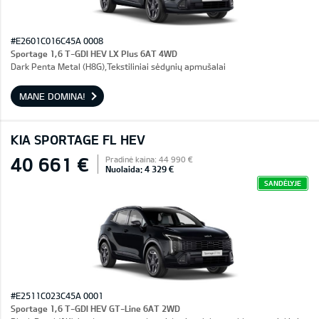
#E2601C016C45A 0008
Sportage 1,6 T-GDI HEV LX Plus 6AT 4WD
Dark Penta Metal (H8G),Tekstiliniai sėdynių apmušalai
MANE DOMINA!
KIA SPORTAGE FL HEV
40 661 €
Pradinė kaina: 44 990 €
Nuolaida: 4 329 €
SANDĖLYJE
#E2511C023C45A 0001
Sportage 1,6 T-GDI HEV GT-Line 6AT 2WD