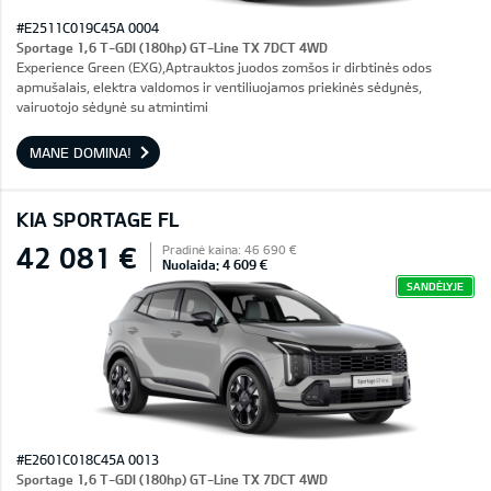
#E2511C019C45A 0004
Sportage 1,6 T-GDI (180hp) GT-Line TX 7DCT 4WD
Experience Green (EXG),Aptrauktos juodos zomšos ir dirbtinės odos
apmušalais, elektra valdomos ir ventiliuojamos priekinės sėdynės,
vairuotojo sėdynė su atmintimi
MANE DOMINA!
KIA SPORTAGE FL
42 081 €
Pradinė kaina: 46 690 €
Nuolaida: 4 609 €
SANDĖLYJE
#E2601C018C45A 0013
Sportage 1,6 T-GDI (180hp) GT-Line TX 7DCT 4WD