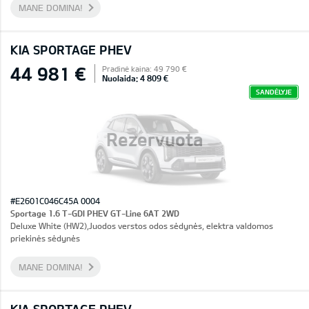
MANE DOMINA!
KIA SPORTAGE PHEV
44 981 €
Pradinė kaina: 49 790 €
Nuolaida: 4 809 €
SANDĖLYJE
Rezervuota
#E2601C046C45A 0004
Sportage 1.6 T-GDI PHEV GT-Line 6AT 2WD
Deluxe White (HW2),Juodos verstos odos sėdynės, elektra valdomos
priekinės sėdynės
MANE DOMINA!