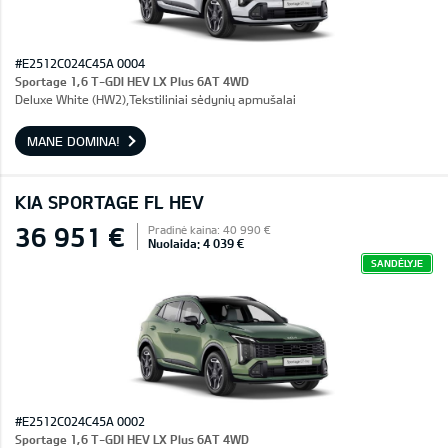
#E2512C024C45A 0004
Sportage 1,6 T-GDI HEV LX Plus 6AT 4WD
Deluxe White (HW2),Tekstiliniai sėdynių apmušalai
MANE DOMINA!
KIA SPORTAGE FL HEV
36 951 €
Pradinė kaina: 40 990 €
Nuolaida: 4 039 €
SANDĖLYJE
#E2512C024C45A 0002
Sportage 1,6 T-GDI HEV LX Plus 6AT 4WD