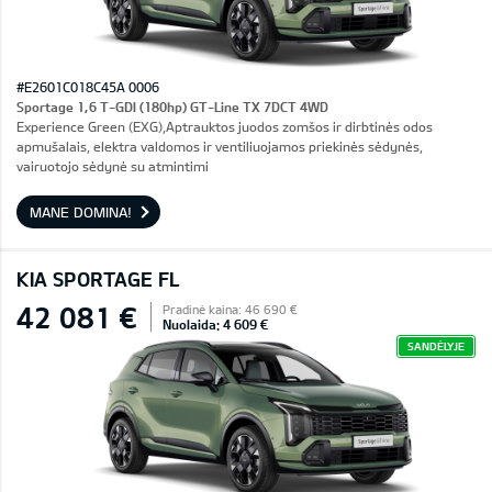
#E2601C018C45A 0006
Sportage 1,6 T-GDI (180hp) GT-Line TX 7DCT 4WD
Experience Green (EXG),Aptrauktos juodos zomšos ir dirbtinės odos
apmušalais, elektra valdomos ir ventiliuojamos priekinės sėdynės,
vairuotojo sėdynė su atmintimi
MANE DOMINA!
KIA SPORTAGE FL
42 081 €
Pradinė kaina: 46 690 €
Nuolaida: 4 609 €
SANDĖLYJE