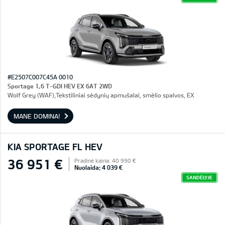
#E2507C007C45A 0010
Sportage 1,6 T-GDI HEV EX 6AT 2WD
Wolf Grey (WAF),Tekstiliniai sėdynių apmušalai, smėlio spalvos, EX
MANE DOMINA!
KIA SPORTAGE FL HEV
36 951 €
Pradinė kaina: 40 990 €
Nuolaida: 4 039 €
SANDĖLYJE