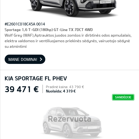
#E2601C018C45A 0014
Sportage 1,6 T-GDI (180hp) GT-Line TX 7DCT 4WD
Wolf Grey (WAF),Aptrauktos juodos zomšos ir dirbtinės odos apmušalais,
elektra valdomos ir ventiliuojamos priekinės sėdynės, vairuotojo sėdynė
su atmintimi
MANE DOMINA!
KIA SPORTAGE FL PHEV
39 471 €
Pradinė kaina: 43 790 €
Nuolaida: 4 319 €
SANDĖLYJE
Rezervuota