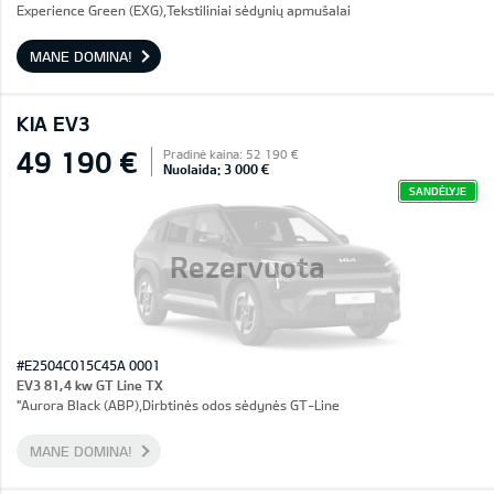
Experience Green (EXG),Tekstiliniai sėdynių apmušalai
MANE DOMINA!
KIA EV3
49 190 €
Pradinė kaina: 52 190 €
Nuolaida: 3 000 €
SANDĖLYJE
Rezervuota
#E2504C015C45A 0001
EV3 81,4 kw GT Line TX
"Aurora Black (ABP),Dirbtinės odos sėdynės GT-Line
MANE DOMINA!