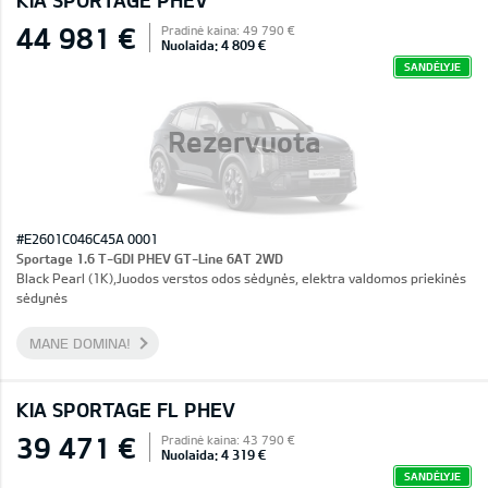
KIA SPORTAGE PHEV
44 981 €
Pradinė kaina: 49 790 €
Nuolaida: 4 809 €
SANDĖLYJE
Rezervuota
#E2601C046C45A 0001
Sportage 1.6 T-GDI PHEV GT-Line 6AT 2WD
Black Pearl (1K),Juodos verstos odos sėdynės, elektra valdomos priekinės
sėdynės
MANE DOMINA!
KIA SPORTAGE FL PHEV
39 471 €
Pradinė kaina: 43 790 €
Nuolaida: 4 319 €
SANDĖLYJE