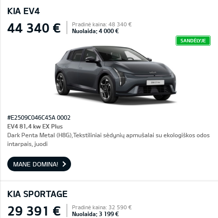
KIA EV4
44 340 €
Pradinė kaina: 48 340 €
Nuolaida: 4 000 €
SANDĖLYJE
#E2509C046C45A 0002
EV4 81,4 kw EX Plus
Dark Penta Metal (H8G),Tekstiliniai sėdynių apmušalai su ekologiškos odos
intarpais, juodi
MANE DOMINA!
KIA SPORTAGE
29 391 €
Pradinė kaina: 32 590 €
Nuolaida: 3 199 €