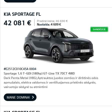
KIA SPORTAGE FL
42 081 €
Pradinė kaina: 46 690 €
Nuolaida: 4 609 €
SANDĖLYJE
#E2512C010C45A 0004
Sportage 1,6 T-GDI (180hp) GT-Line TX 7DCT 4WD
Dark Penta Metal (H8G),Aptrauktos juodos zomšos ir dirbtinės odos
apmušalais, elektra valdomos ir ventiliuojamos priekinės sėdynės,
vairuotojo sėdynė su atmintimi
MANE DOMINA!