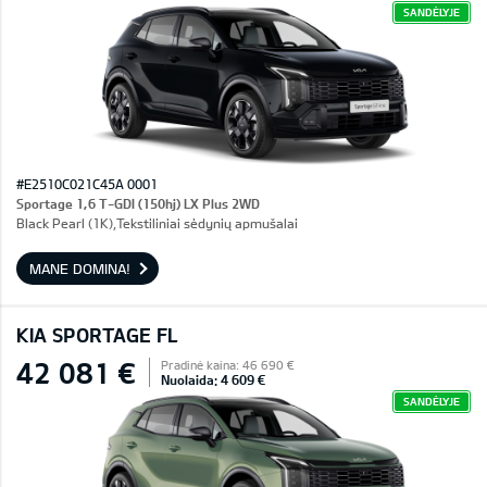
SANDĖLYJE
#E2510C021C45A 0001
Sportage 1,6 T-GDI (150hj) LX Plus 2WD
Black Pearl (1K),Tekstiliniai sėdynių apmušalai
MANE DOMINA!
KIA SPORTAGE FL
42 081 €
Pradinė kaina: 46 690 €
Nuolaida: 4 609 €
SANDĖLYJE