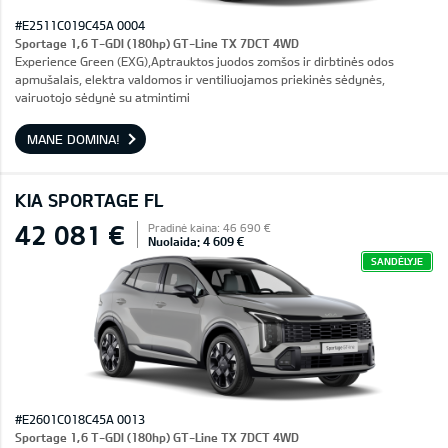
#E2511C019C45A 0004
Sportage 1,6 T-GDI (180hp) GT-Line TX 7DCT 4WD
Experience Green (EXG),Aptrauktos juodos zomšos ir dirbtinės odos
apmušalais, elektra valdomos ir ventiliuojamos priekinės sėdynės,
vairuotojo sėdynė su atmintimi
MANE DOMINA!
KIA SPORTAGE FL
42 081 €
Pradinė kaina: 46 690 €
Nuolaida: 4 609 €
SANDĖLYJE
#E2601C018C45A 0013
Sportage 1,6 T-GDI (180hp) GT-Line TX 7DCT 4WD