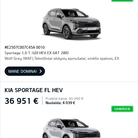
#E2507C007C45A 0010
Sportage 1,6 T-GDI HEV EX 6AT 2WD
Wolf Grey (WAF),Tekstiliniai sėdynių apmušalai, smėlio spalvos, EX
MANE DOMINA!
KIA SPORTAGE FL HEV
36 951 €
Pradinė kaina: 40 990 €
Nuolaida: 4 039 €
SANDĖLYJE