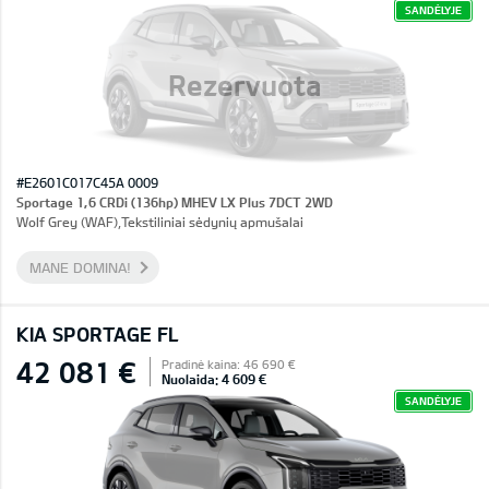
SANDĖLYJE
Rezervuota
#E2601C017C45A 0009
Sportage 1,6 CRDi (136hp) MHEV LX Plus 7DCT 2WD
Wolf Grey (WAF),Tekstiliniai sėdynių apmušalai
MANE DOMINA!
KIA SPORTAGE FL
42 081 €
Pradinė kaina: 46 690 €
Nuolaida: 4 609 €
SANDĖLYJE