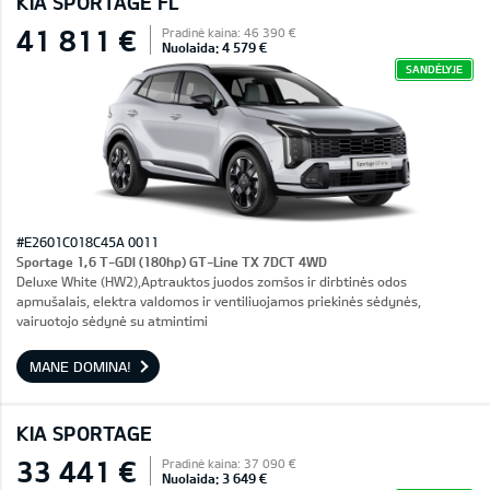
KIA SPORTAGE FL
41 811 €
Pradinė kaina: 46 390 €
Nuolaida: 4 579 €
SANDĖLYJE
#E2601C018C45A 0011
Sportage 1,6 T-GDI (180hp) GT-Line TX 7DCT 4WD
Deluxe White (HW2),Aptrauktos juodos zomšos ir dirbtinės odos
apmušalais, elektra valdomos ir ventiliuojamos priekinės sėdynės,
vairuotojo sėdynė su atmintimi
MANE DOMINA!
KIA SPORTAGE
33 441 €
Pradinė kaina: 37 090 €
Nuolaida: 3 649 €