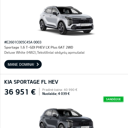
#E2601C005C45A 0003
Sportage 1.6 T-GDI PHEV LX Plus 6AT 2WD
Deluxe White (HW2),Tekstiliniai sėdynių apmušalai
MANE DOMINA!
KIA SPORTAGE FL HEV
36 951 €
Pradinė kaina: 40 990 €
Nuolaida: 4 039 €
SANDĖLYJE