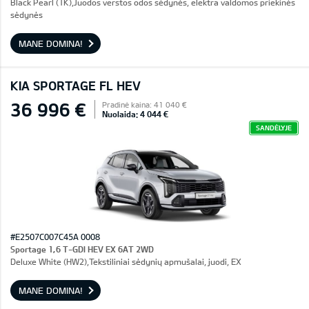
Black Pearl (1K),Juodos verstos odos sėdynės, elektra valdomos priekinės
sėdynės
MANE DOMINA!
KIA SPORTAGE FL HEV
36 996 €
Pradinė kaina: 41 040 €
Nuolaida: 4 044 €
SANDĖLYJE
#E2507C007C45A 0008
Sportage 1,6 T-GDI HEV EX 6AT 2WD
Deluxe White (HW2),Tekstiliniai sėdynių apmušalai, juodi, EX
MANE DOMINA!