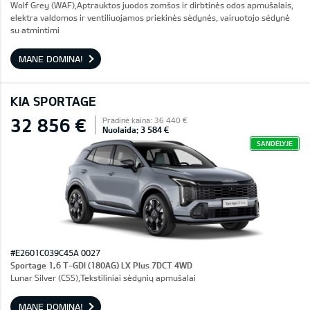
Wolf Grey (WAF),Aptrauktos juodos zomšos ir dirbtinės odos apmušalais,
elektra valdomos ir ventiliuojamos priekinės sėdynės, vairuotojo sėdynė
su atmintimi
MANE DOMINA!
KIA SPORTAGE
32 856 €
Pradinė kaina: 36 440 €
Nuolaida: 3 584 €
SANDĖLYJE
#E2601C039C45A 0027
Sportage 1,6 T-GDI (180AG) LX Plus 7DCT 4WD
Lunar Silver (CSS),Tekstiliniai sėdynių apmušalai
MANE DOMINA!