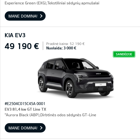
Experience Green (EXG),Tekstiliniai sėdynių apmušalai
MANE DOMINA!
KIA EV3
49 190 €
Pradinė kaina: 52 190 €
Nuolaida: 3 000 €
SANDĖLYJE
#E2504C015C45A 0001
EV3 81,4 kw GT Line TX
"Aurora Black (ABP),Dirbtinės odos sėdynės GT-Line
MANE DOMINA!