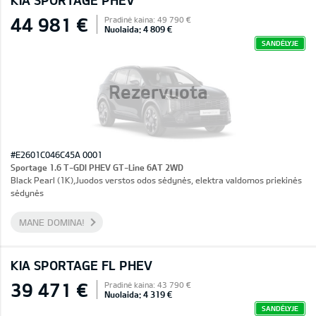
KIA SPORTAGE PHEV
44 981 €
Pradinė kaina: 49 790 €
Nuolaida: 4 809 €
SANDĖLYJE
Rezervuota
#E2601C046C45A 0001
Sportage 1.6 T-GDI PHEV GT-Line 6AT 2WD
Black Pearl (1K),Juodos verstos odos sėdynės, elektra valdomos priekinės
sėdynės
MANE DOMINA!
KIA SPORTAGE FL PHEV
39 471 €
Pradinė kaina: 43 790 €
Nuolaida: 4 319 €
SANDĖLYJE