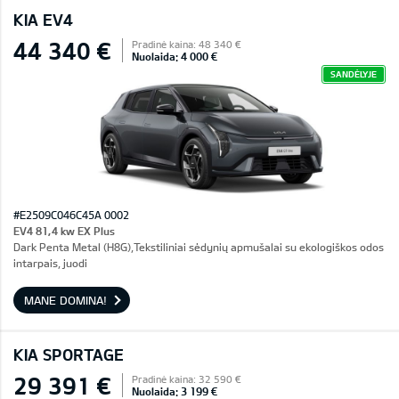
KIA EV4
44 340 €
Pradinė kaina: 48 340 €
Nuolaida: 4 000 €
SANDĖLYJE
#E2509C046C45A 0002
EV4 81,4 kw EX Plus
Dark Penta Metal (H8G),Tekstiliniai sėdynių apmušalai su ekologiškos odos
intarpais, juodi
MANE DOMINA!
KIA SPORTAGE
29 391 €
Pradinė kaina: 32 590 €
Nuolaida: 3 199 €