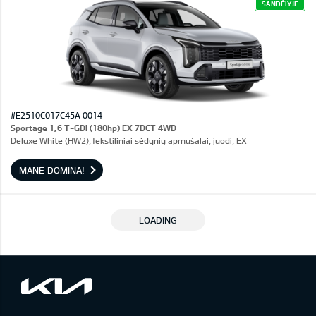
SANDĖLYJE
#E2510C017C45A 0014
Sportage 1,6 T-GDI (180hp) EX 7DCT 4WD
Deluxe White (HW2),Tekstiliniai sėdynių apmušalai, juodi, EX
MANE DOMINA!
LOADING