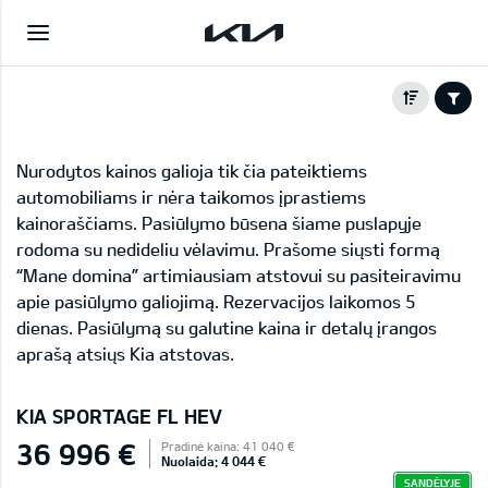
Nurodytos kainos galioja tik čia pateiktiems
automobiliams ir nėra taikomos įprastiems
kainoraščiams. Pasiūlymo būsena šiame puslapyje
rodoma su nedideliu vėlavimu. Prašome siųsti formą
“Mane domina” artimiausiam atstovui su pasiteiravimu
apie pasiūlymo galiojimą. Rezervacijos laikomos 5
dienas. Pasiūlymą su galutine kaina ir detalų įrangos
aprašą atsiųs Kia atstovas.
KIA SPORTAGE FL HEV
36 996 €
Pradinė kaina: 41 040 €
Nuolaida: 4 044 €
SANDĖLYJE