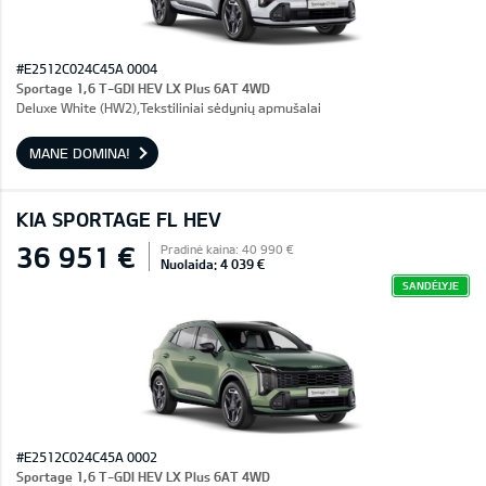
#E2512C024C45A 0004
Sportage 1,6 T-GDI HEV LX Plus 6AT 4WD
Deluxe White (HW2),Tekstiliniai sėdynių apmušalai
MANE DOMINA!
KIA SPORTAGE FL HEV
36 951 €
Pradinė kaina: 40 990 €
Nuolaida: 4 039 €
SANDĖLYJE
#E2512C024C45A 0002
Sportage 1,6 T-GDI HEV LX Plus 6AT 4WD