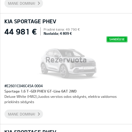
MANE DOMINA!
KIA SPORTAGE PHEV
44 981 €
Pradinė kaina: 49 790 €
Nuolaida: 4 809 €
SANDĖLYJE
Rezervuota
#E2601C046C45A 0004
Sportage 1.6 T-GDI PHEV GT-Line 6AT 2WD
Deluxe White (HW2),Juodos verstos odos sėdynės, elektra valdomos
priekinės sėdynės
MANE DOMINA!