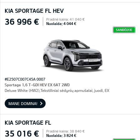
KIA SPORTAGE FL HEV
36 996 €
Pradinė kaina: 41 040 €
Nuolaida: 4 044 €
SANDĖLYJE
#E2507C007C45A 0007
Sportage 1,6 T-GDI HEV EX 6AT 2WD
Deluxe White (HW2),Tekstiliniai sėdynių apmušalai, juodi, EX
MANE DOMINA!
KIA SPORTAGE FL
35 016 €
Pradinė kaina: 38 840 €
Nuolaida: 3 824 €