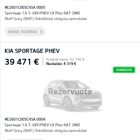
#E2601C005C45A 0005
Sportage 1.6 T-GDI PHEV LX Plus 6AT 2WD
Wolf Grey (WAF),Tekstiliniai sėdynių apmušalai
MANE DOMINA!
KIA SPORTAGE PHEV
39 471 €
Pradinė kaina: 43 790 €
Nuolaida: 4 319 €
SANDĖLYJE
Rezervuota
#E2601C005C45A 0004
Sportage 1.6 T-GDI PHEV LX Plus 6AT 2WD
Wolf Grey (WAF),Tekstiliniai sėdynių apmušalai