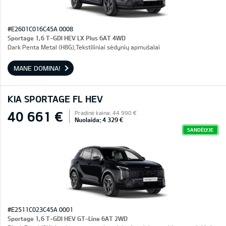
#E2601C016C45A 0008
Sportage 1,6 T-GDI HEV LX Plus 6AT 4WD
Dark Penta Metal (H8G),Tekstiliniai sėdynių apmušalai
MANE DOMINA!
KIA SPORTAGE FL HEV
40 661 €
Pradinė kaina: 44 990 €
Nuolaida: 4 329 €
SANDĖLYJE
#E2511C023C45A 0001
Sportage 1,6 T-GDI HEV GT-Line 6AT 2WD