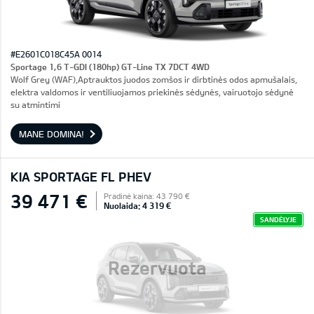
#E2601C018C45A 0014
Sportage 1,6 T-GDI (180hp) GT-Line TX 7DCT 4WD
Wolf Grey (WAF),Aptrauktos juodos zomšos ir dirbtinės odos apmušalais,
elektra valdomos ir ventiliuojamos priekinės sėdynės, vairuotojo sėdynė
su atmintimi
MANE DOMINA!
KIA SPORTAGE FL PHEV
39 471 €
Pradinė kaina: 43 790 €
Nuolaida: 4 319 €
SANDĖLYJE
Rezervuota