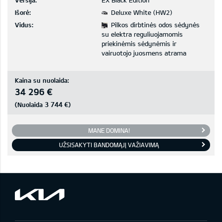
Versija:
EX Black Edition
Išorė:
Deluxe White (HW2)
Vidus:
Pilkos dirbtinės odos sėdynės
su elektra reguliuojamomis
priekinėmis sėdynėmis ir
vairuotojo juosmens atrama
Kaina su nuolaida:
34 296 €
3 744 €
(Nuolaida
)
MANE DOMINA!
UŽSISAKYTI BANDOMĄJĮ VAŽIAVIMĄ