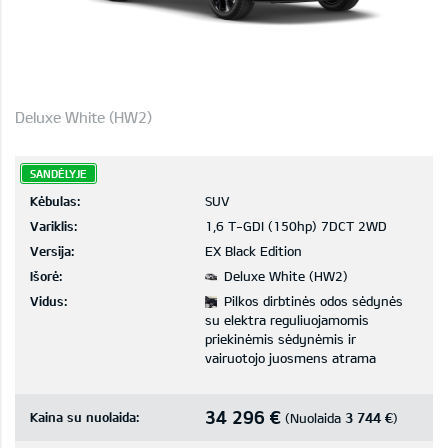
Deluxe White (HW2)
SANDĖLYJE
Kėbulas:
SUV
Variklis:
1,6 T-GDI (150hp) 7DCT 2WD
Versija:
EX Black Edition
Išorė:
Deluxe White (HW2)
Vidus:
Pilkos dirbtinės odos sėdynės
su elektra reguliuojamomis
priekinėmis sėdynėmis ir
vairuotojo juosmens atrama
34 296 €
Kaina su nuolaida:
3 744 €
(Nuolaida
)