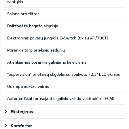
santykiu
Salono oro filtras
Daiktadėžė bagažo skyriuje
Elektroninis pavarų jungiklis E-Switch (tik su AT/7DCT)
Porankis tarp priekinių sėdynių
Atlenkiamas porankis galiniams keleiviams
"Supervision" prietaisų skydelis su spalvotu 12,3" LED ekranu
Oda aptrauktas vairas
Automatiškai tamsėjantis galinio vaizdo veidrodėlis (ECM)
Eksterjeras
Komfortas