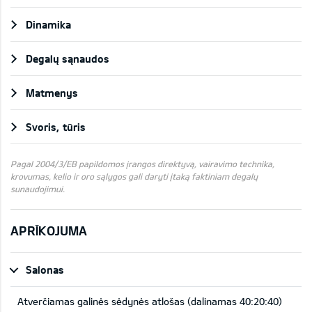
Dinamika
Degalų sąnaudos
Matmenys
Svoris, tūris
Pagal 2004/3/EB papildomos įrangos direktyvą, vairavimo technika,
krovumas, kelio ir oro sąlygos gali daryti įtaką faktiniam degalų
sunaudojimui.
APRĪKOJUMA
Salonas
Atverčiamas galinės sėdynės atlošas (dalinamas 40:20:40)