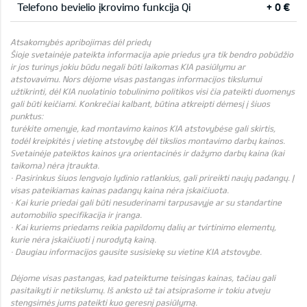
Telefono bevielio įkrovimo funkcija Qi
+ 0 €
Atsakomybės apribojimas dėl priedų
Šioje svetainėje pateikta informacija apie priedus yra tik bendro pobūdžio
ir jos turinys jokiu būdu negali būti laikomas KIA pasiūlymu ar
atstovavimu. Nors dėjome visas pastangas informacijos tikslumui
užtikrinti, dėl KIA nuolatinio tobulinimo politikos visi čia pateikti duomenys
gali būti keičiami. Konkrečiai kalbant, būtina atkreipti dėmesį į šiuos
punktus:
turėkite omenyje, kad montavimo kainos KIA atstovybėse gali skirtis,
todėl kreipkitės į vietinę atstovybę dėl tikslios montavimo darbų kainos.
Svetainėje pateiktos kainos yra orientacinės ir dažymo darbų kaina (kai
taikoma) nėra įtraukta.
· Pasirinkus šiuos lengvojo lydinio ratlankius, gali prireikti naujų padangų. Į
visas pateikiamas kainas padangų kaina nėra įskaičiuota.
· Kai kurie priedai gali būti nesuderinami tarpusavyje ar su standartine
automobilio specifikacija ir įranga.
· Kai kuriems priedams reikia papildomų dalių ar tvirtinimo elementų,
kurie nėra įskaičiuoti į nurodytą kainą.
· Daugiau informacijos gausite susisiekę su vietine KIA atstovybe.
Dėjome visas pastangas, kad pateiktume teisingas kainas, tačiau gali
pasitaikyti ir netikslumų. Iš anksto už tai atsiprašome ir tokiu atveju
stengsimės jums pateikti kuo geresnį pasiūlymą.