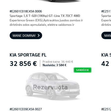
#E2601C018C45A 0006
#E251
Sportage 1,6 T-GDI (180hp) GT-Line TX 7DCT 4WD
Sporta
Experience Green (EXG),Aptrauktos juodos zomšos ir
Experi
dirbtinės odos apmušalais, elektra valdomos ir
dirbti
ventiliuojamos priekinės sėdynės, vairuotojo sėdynė su
ventil
atmintimi
atmint
MANE DOMINA!
MAN
KIA SPORTAGE FL
KIA
32 856 €
42
Pradinė kaina: 36 440 €
Nuolaida: 3 584 €
SANDĖLYJE
Rezervuota
#E2601C039C45A 0027
#E251