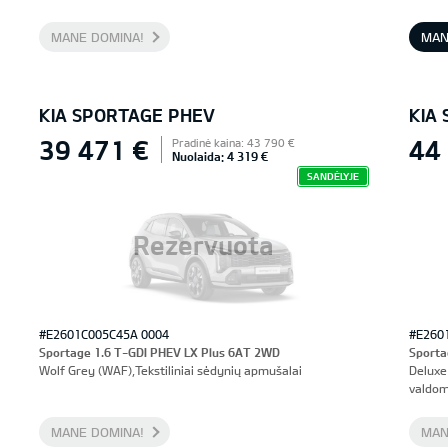
prieki
MANE DOMINA!
MAN
KIA SPORTAGE PHEV
KIA
39 471 €
44
Pradinė kaina: 43 790 €
Nuolaida: 4 319 €
SANDĖLYJE
Rezervuota
#E2601C005C45A 0004
#E260
Sportage 1.6 T-GDI PHEV LX Plus 6AT 2WD
Sporta
Wolf Grey (WAF),Tekstiliniai sėdynių apmušalai
Deluxe
valdom
MANE DOMINA!
MAN