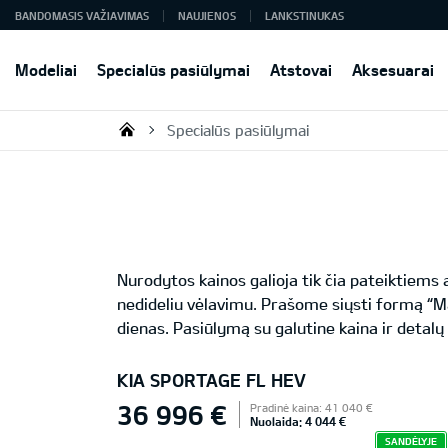
BANDOMASIS VAŽIAVIMAS
NAUJIENOS
LANKSTINUKAS
Modeliai
Specialūs pasiūlymai
Atstovai
Aksesuarai
Specialūs pasiūlymai
KIA AUTO AS
Nurodytos kainos galioja tik čia pateiktiem
nedideliu vėlavimu. Prašome siųsti formą “M
dienas. Pasiūlymą su galutine kaina ir detalų
KIA SPORTAGE FL HEV
36 996 €
Pradinė kaina: 41 040 €
Nuolaida: 4 044 €
SANDĖLYJE