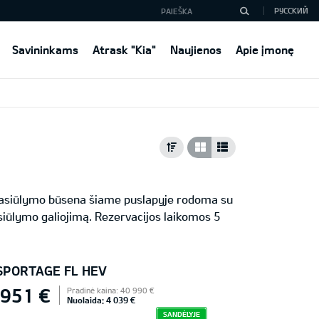
РУССКИЙ
Savininkams
Atrask "Kia"
Naujienos
Apie įmonę
 Pasiūlymo būsena šiame puslapyje rodoma su
iūlymo galiojimą. Rezervacijos laikomos 5
 SPORTAGE FL HEV
 951 €
Pradinė kaina: 40 990 €
Nuolaida: 4 039 €
SANDĖLYJE