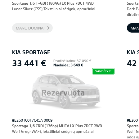
Sportage 1,6 T-GDI (180AG) LX Plus 7DCT 4WD
Sporta
Lunar Silver (CSS),Tekstiliniai sėdynių apmušalai
Dark P
dirbti
ventil
atmint
MANE DOMINA!
MAN
KIA SPORTAGE
KIA
33 441 €
42
Pradinė kaina: 37 090 €
Nuolaida: 3 649 €
SANDĖLYJE
Rezervuota
#E2601C017C45A 0009
#E260
Sportage 1,6 CRDi (136hp) MHEV LX Plus 7DCT 2WD
Sporta
Wolf Grey (WAF),Tekstiliniai sėdynių apmušalai
Wolf G
odos a