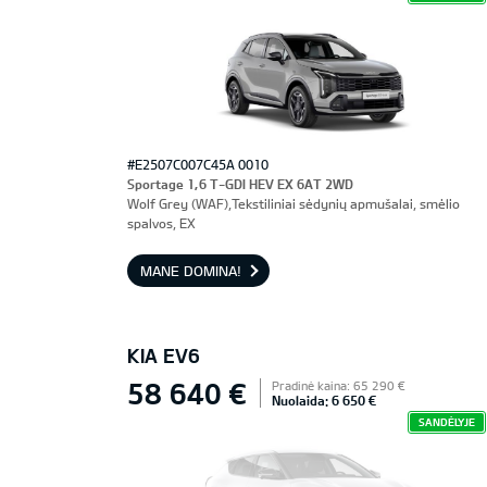
#E2507C007C45A 0010
Sportage 1,6 T-GDI HEV EX 6AT 2WD
Wolf Grey (WAF),Tekstiliniai sėdynių apmušalai, smėlio
spalvos, EX
MANE DOMINA!
KIA EV6
58 640 €
Pradinė kaina: 65 290 €
Nuolaida: 6 650 €
SANDĖLYJE