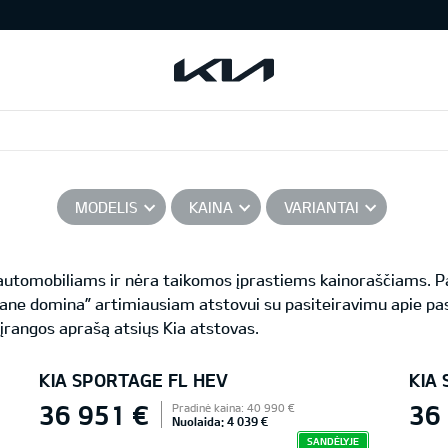
MODELIS
KAINA
VARIANTAI
s automobiliams ir nėra taikomos įprastiems kainoraščiams.
ane domina” artimiausiam atstovui su pasiteiravimu apie pas
 įrangos aprašą atsiųs Kia atstovas.
KIA SPORTAGE FL HEV
KIA
36 951 €
36
Pradinė kaina: 40 990 €
Nuolaida: 4 039 €
SANDĖLYJE