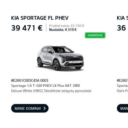
KIA SPORTAGE FL PHEV
KIA
39 471 €
36
Pradinė kaina: 43 790 €
Nuolaida: 4 319 €
SANDĖLYJE
#E2601C005C45A 0003
#E260
Sportage 1.6 T-GDI PHEV LX Plus 6AT 2WD
Sporta
Deluxe White (HW2),Tekstiliniai sėdynių apmušalai
Dark P
MANE DOMINA!
MAN