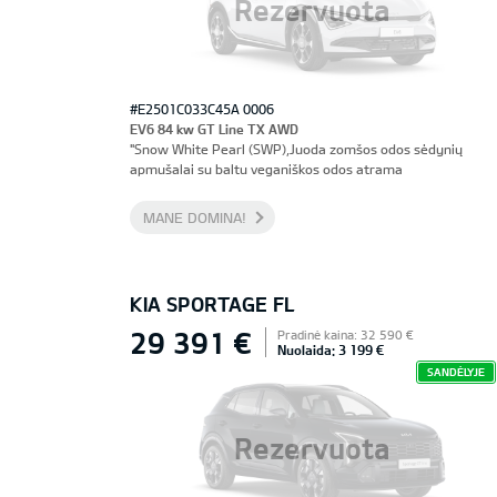
Rezervuota
#E2501C033C45A 0006
EV6 84 kw GT Line TX AWD
"Snow White Pearl (SWP),Juoda zomšos odos sėdynių
apmušalai su baltu veganiškos odos atrama
MANE DOMINA!
KIA SPORTAGE FL
29 391 €
Pradinė kaina: 32 590 €
Nuolaida: 3 199 €
SANDĖLYJE
Rezervuota