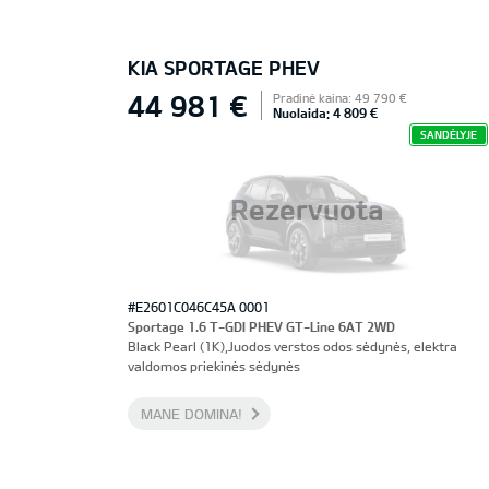
KIA SPORTAGE PHEV
44 981 €
Pradinė kaina: 49 790 €
Nuolaida: 4 809 €
SANDĖLYJE
Rezervuota
#E2601C046C45A 0001
Sportage 1.6 T-GDI PHEV GT-Line 6AT 2WD
Black Pearl (1K),Juodos verstos odos sėdynės, elektra
valdomos priekinės sėdynės
MANE DOMINA!