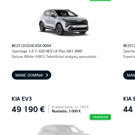
#E2512C024C45A 0004
#E251
Sportage 1,6 T-GDI HEV LX Plus 6AT 4WD
Sporta
Deluxe White (HW2),Tekstiliniai sėdynių apmušalai
Experi
MANE DOMINA!
MAN
KIA EV3
KIA 
49 190 €
44
Pradinė kaina: 52 190 €
Nuolaida: 3 000 €
SANDĖLYJE