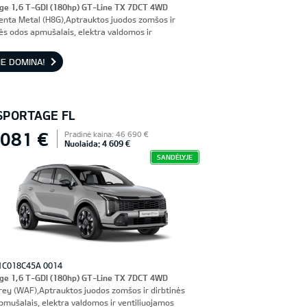
ge 1,6 T-GDI (180hp) GT-Line TX 7DCT 4WD
enta Metal (H8G),Aptrauktos juodos zomšos ir
nės odos apmušalais, elektra valdomos ir
iuojamos priekinės sėdynės, vairuotojo sėdynė su
imi
E DOMINA!
 SPORTAGE FL
 081 €
Pradinė kaina: 46 690 €
Nuolaida: 4 609 €
SANDĖLYJE
1C018C45A 0014
ge 1,6 T-GDI (180hp) GT-Line TX 7DCT 4WD
rey (WAF),Aptrauktos juodos zomšos ir dirbtinės
pmušalais, elektra valdomos ir ventiliuojamos