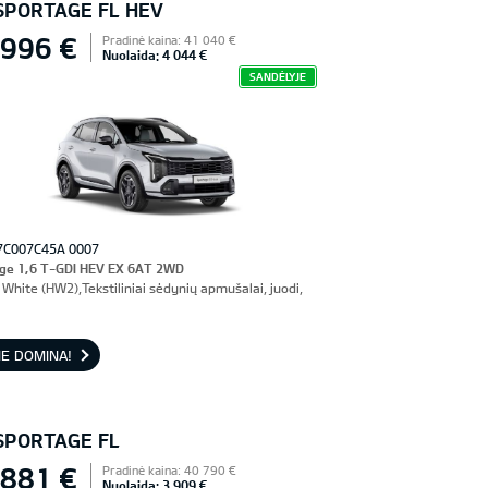
 SPORTAGE FL HEV
 996 €
Pradinė kaina: 41 040 €
Nuolaida: 4 044 €
SANDĖLYJE
7C007C45A 0007
ge 1,6 T-GDI HEV EX 6AT 2WD
White (HW2),Tekstiliniai sėdynių apmušalai, juodi,
E DOMINA!
 SPORTAGE FL
 881 €
Pradinė kaina: 40 790 €
Nuolaida: 3 909 €