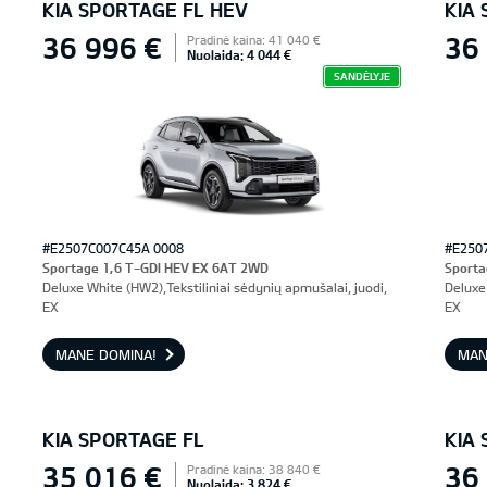
KIA SPORTAGE FL HEV
KIA
36 996 €
36
Pradinė kaina: 41 040 €
Nuolaida: 4 044 €
SANDĖLYJE
#E2507C007C45A 0008
#E250
Sportage 1,6 T-GDI HEV EX 6AT 2WD
Sporta
Deluxe White (HW2),Tekstiliniai sėdynių apmušalai, juodi,
Deluxe 
EX
EX
MANE DOMINA!
MAN
KIA SPORTAGE FL
KIA
35 016 €
36
Pradinė kaina: 38 840 €
Nuolaida: 3 824 €