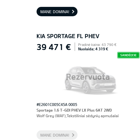
priekinės sėdynės, vairuotojo sėdynė su atmintimi
MANE DOMINA!
KIA SPORTAGE FL PHEV
39 471 €
Pradinė kaina: 43 790 €
Nuolaida: 4 319 €
SANDĖLYJE
Rezervuota
#E2601C005C45A 0005
Sportage 1.6 T-GDI PHEV LX Plus 6AT 2WD
Wolf Grey (WAF),Tekstiliniai sėdynių apmušalai
MANE DOMINA!