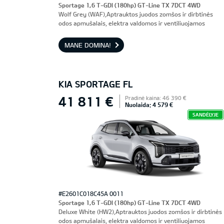
Sportage 1,6 T-GDI (180hp) GT-Line TX 7DCT 4WD
Wolf Grey (WAF),Aptrauktos juodos zomšos ir dirbtinės
odos apmušalais, elektra valdomos ir ventiliuojamos
priekinės sėdynės, vairuotojo sėdynė su atmintimi
MANE DOMINA!
KIA SPORTAGE FL
41 811 €
Pradinė kaina: 46 390 €
Nuolaida: 4 579 €
SANDĖLYJE
#E2601C018C45A 0011
Sportage 1,6 T-GDI (180hp) GT-Line TX 7DCT 4WD
Deluxe White (HW2),Aptrauktos juodos zomšos ir dirbtinės
odos apmušalais, elektra valdomos ir ventiliuojamos