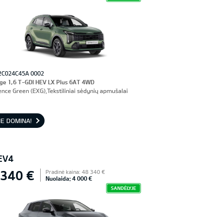
2C024C45A 0002
ge 1,6 T-GDI HEV LX Plus 6AT 4WD
ence Green (EXG),Tekstiliniai sėdynių apmušalai
E DOMINA!
EV4
 340 €
Pradinė kaina: 48 340 €
Nuolaida: 4 000 €
SANDĖLYJE