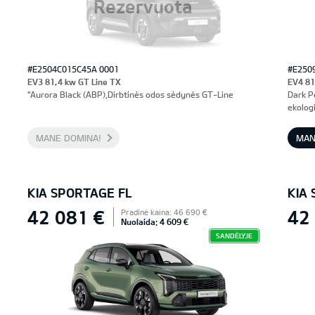
Rezervuota
#E2504C015C45A 0001
#E250
EV3 81,4 kw GT Line TX
EV4 81
"Aurora Black (ABP),Dirbtinės odos sėdynės GT-Line
Dark P
ekologi
MANE DOMINA!
MAN
KIA SPORTAGE FL
KIA
42 081 €
42
Pradinė kaina: 46 690 €
Nuolaida: 4 609 €
SANDĖLYJE