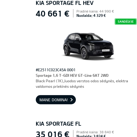
KIA SPORTAGE FL HEV
40 661 €
Pradinė kaina: 44 990 €
Nuolaida: 4 329 €
SANDĖLYJE
#E2511C023C45A 0001
Sportage 1,6 T-GDI HEV GT-Line 6AT 2WD
Black Pearl (1K),Juodos verstos odos sėdynės, elektra
valdomos priekinės sėdynės
MANE DOMINA!
KIA SPORTAGE FL
35 016 €
Pradinė kaina: 38 840 €
Nuolaida: 3 824 €