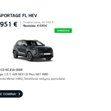
 SPORTAGE FL HEV
 951 €
Pradinė kaina: 40 990 €
Nuolaida: 4 039 €
SANDĖLYJE
1C016C45A 0008
ge 1,6 T-GDI HEV LX Plus 6AT 4WD
enta Metal (H8G),Tekstiliniai sėdynių apmušalai
E DOMINA!