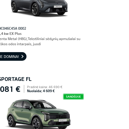
9C046C45A 0002
,4 kw EX Plus
enta Metal (H8G),Tekstiliniai sėdynių apmušalai su
škos odos intarpais, juodi
E DOMINA!
 SPORTAGE FL
 081 €
Pradinė kaina: 46 690 €
Nuolaida: 4 609 €
SANDĖLYJE