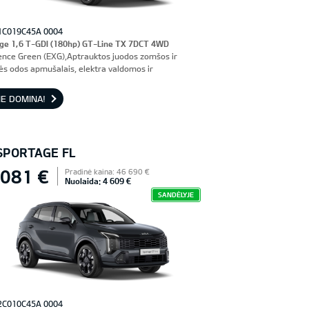
1C019C45A 0004
ge 1,6 T-GDI (180hp) GT-Line TX 7DCT 4WD
ence Green (EXG),Aptrauktos juodos zomšos ir
nės odos apmušalais, elektra valdomos ir
iuojamos priekinės sėdynės, vairuotojo sėdynė su
imi
E DOMINA!
 SPORTAGE FL
 081 €
Pradinė kaina: 46 690 €
Nuolaida: 4 609 €
SANDĖLYJE
2C010C45A 0004