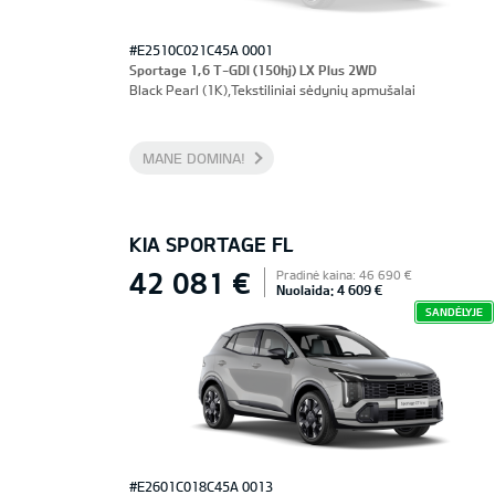
#E2510C021C45A 0001
Sportage 1,6 T-GDI (150hj) LX Plus 2WD
Black Pearl (1K),Tekstiliniai sėdynių apmušalai
MANE DOMINA!
KIA SPORTAGE FL
42 081 €
Pradinė kaina: 46 690 €
Nuolaida: 4 609 €
SANDĖLYJE
#E2601C018C45A 0013