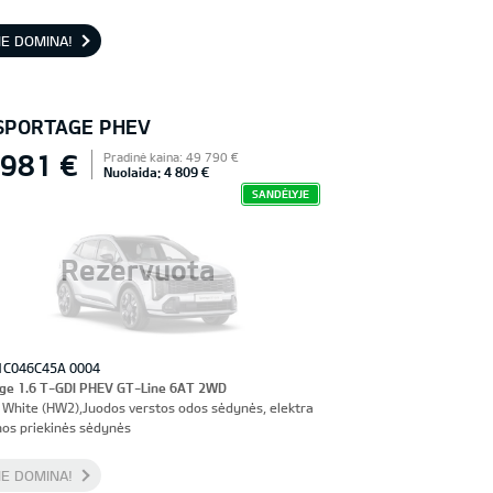
nės sėdynės, vairuotojo sėdynė su atmintimi
E DOMINA!
 SPORTAGE PHEV
 981 €
Pradinė kaina: 49 790 €
Nuolaida: 4 809 €
SANDĖLYJE
Rezervuota
1C046C45A 0004
ge 1.6 T-GDI PHEV GT-Line 6AT 2WD
 White (HW2),Juodos verstos odos sėdynės, elektra
os priekinės sėdynės
E DOMINA!