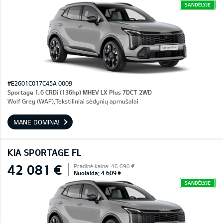
SANDĖLYJE
#E2601C017C45A 0009
Sportage 1,6 CRDi (136hp) MHEV LX Plus 7DCT 2WD
Wolf Grey (WAF),Tekstiliniai sėdynių apmušalai
MANE DOMINA!
KIA SPORTAGE FL
42 081 €
Pradinė kaina: 46 690 €
Nuolaida: 4 609 €
SANDĖLYJE