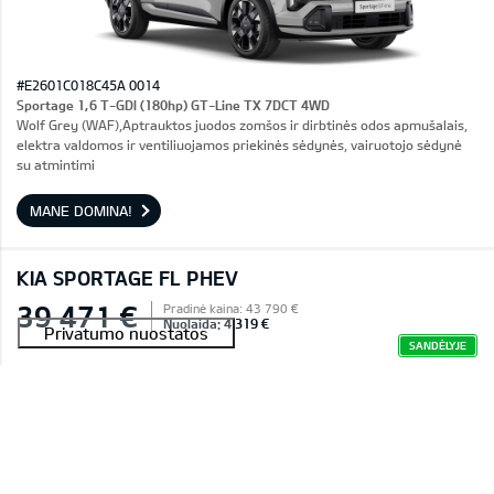
#E2601C018C45A 0014
Sportage 1,6 T-GDI (180hp) GT-Line TX 7DCT 4WD
Wolf Grey (WAF),Aptrauktos juodos zomšos ir dirbtinės odos apmušalais,
elektra valdomos ir ventiliuojamos priekinės sėdynės, vairuotojo sėdynė
su atmintimi
MANE DOMINA!
KIA SPORTAGE FL PHEV
39 471 €
Pradinė kaina: 43 790 €
Nuolaida: 4 319 €
SANDĖLYJE
Rezervuota