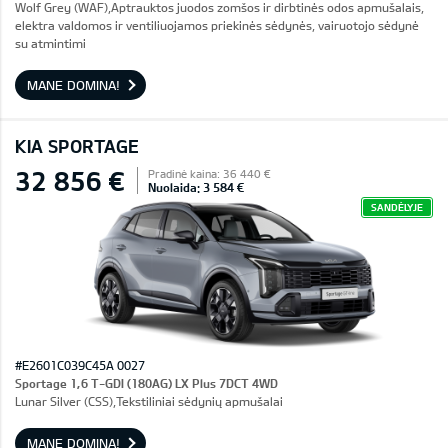
Wolf Grey (WAF),Aptrauktos juodos zomšos ir dirbtinės odos apmušalais,
elektra valdomos ir ventiliuojamos priekinės sėdynės, vairuotojo sėdynė
su atmintimi
MANE DOMINA!
KIA SPORTAGE
32 856 €
Pradinė kaina: 36 440 €
Nuolaida: 3 584 €
SANDĖLYJE
#E2601C039C45A 0027
Sportage 1,6 T-GDI (180AG) LX Plus 7DCT 4WD
Lunar Silver (CSS),Tekstiliniai sėdynių apmušalai
MANE DOMINA!