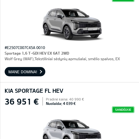
#E2507C007C45A 0010
Sportage 1,6 T-GDI HEV EX 6AT 2WD
Wolf Grey (WAF),Tekstiliniai sėdynių apmušalai, smėlio spalvos, EX
MANE DOMINA!
KIA SPORTAGE FL HEV
36 951 €
Pradinė kaina: 40 990 €
Nuolaida: 4 039 €
SANDĖLYJE