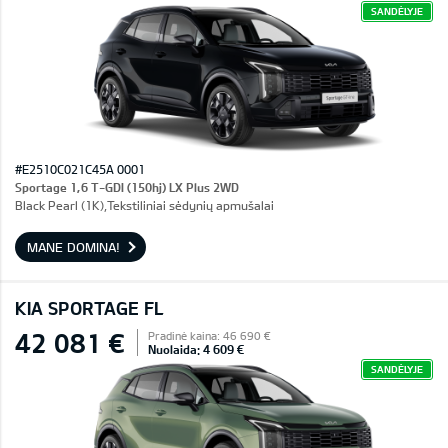
SANDĖLYJE
#E2510C021C45A 0001
Sportage 1,6 T-GDI (150hj) LX Plus 2WD
Black Pearl (1K),Tekstiliniai sėdynių apmušalai
MANE DOMINA!
KIA SPORTAGE FL
42 081 €
Pradinė kaina: 46 690 €
Nuolaida: 4 609 €
SANDĖLYJE