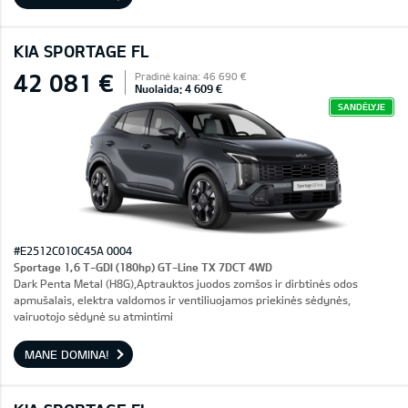
KIA SPORTAGE FL
42 081 €
Pradinė kaina: 46 690 €
Nuolaida: 4 609 €
SANDĖLYJE
#E2512C010C45A 0004
Sportage 1,6 T-GDI (180hp) GT-Line TX 7DCT 4WD
Dark Penta Metal (H8G),Aptrauktos juodos zomšos ir dirbtinės odos
apmušalais, elektra valdomos ir ventiliuojamos priekinės sėdynės,
vairuotojo sėdynė su atmintimi
MANE DOMINA!