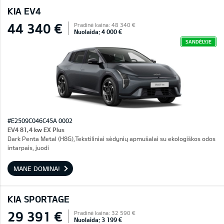
KIA EV4
44 340 €
Pradinė kaina: 48 340 €
Nuolaida: 4 000 €
SANDĖLYJE
#E2509C046C45A 0002
EV4 81,4 kw EX Plus
Dark Penta Metal (H8G),Tekstiliniai sėdynių apmušalai su ekologiškos odos
intarpais, juodi
MANE DOMINA!
KIA SPORTAGE
29 391 €
Pradinė kaina: 32 590 €
Nuolaida: 3 199 €