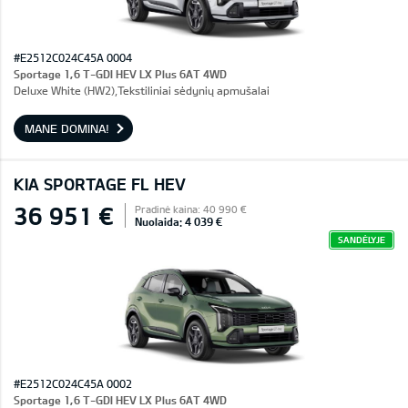
#E2512C024C45A 0004
Sportage 1,6 T-GDI HEV LX Plus 6AT 4WD
Deluxe White (HW2),Tekstiliniai sėdynių apmušalai
MANE DOMINA!
KIA SPORTAGE FL HEV
36 951 €
Pradinė kaina: 40 990 €
Nuolaida: 4 039 €
SANDĖLYJE
#E2512C024C45A 0002
Sportage 1,6 T-GDI HEV LX Plus 6AT 4WD