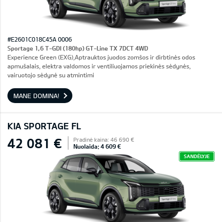
#E2601C018C45A 0006
Sportage 1,6 T-GDI (180hp) GT-Line TX 7DCT 4WD
Experience Green (EXG),Aptrauktos juodos zomšos ir dirbtinės odos
apmušalais, elektra valdomos ir ventiliuojamos priekinės sėdynės,
vairuotojo sėdynė su atmintimi
MANE DOMINA!
KIA SPORTAGE FL
42 081 €
Pradinė kaina: 46 690 €
Nuolaida: 4 609 €
SANDĖLYJE