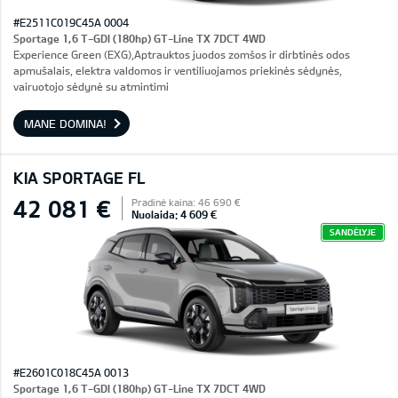
#E2511C019C45A 0004
Sportage 1,6 T-GDI (180hp) GT-Line TX 7DCT 4WD
Experience Green (EXG),Aptrauktos juodos zomšos ir dirbtinės odos
apmušalais, elektra valdomos ir ventiliuojamos priekinės sėdynės,
vairuotojo sėdynė su atmintimi
MANE DOMINA!
KIA SPORTAGE FL
42 081 €
Pradinė kaina: 46 690 €
Nuolaida: 4 609 €
SANDĖLYJE
#E2601C018C45A 0013
Sportage 1,6 T-GDI (180hp) GT-Line TX 7DCT 4WD