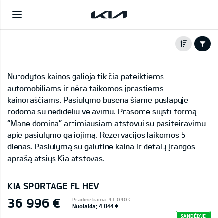
Nurodytos kainos galioja tik čia pateiktiems
automobiliams ir nėra taikomos įprastiems
kainoraščiams. Pasiūlymo būsena šiame puslapyje
rodoma su nedideliu vėlavimu. Prašome siųsti formą
“Mane domina” artimiausiam atstovui su pasiteiravimu
apie pasiūlymo galiojimą. Rezervacijos laikomos 5
dienas. Pasiūlymą su galutine kaina ir detalų įrangos
aprašą atsiųs Kia atstovas.
KIA SPORTAGE FL HEV
36 996 €
Pradinė kaina: 41 040 €
Nuolaida: 4 044 €
SANDĖLYJE