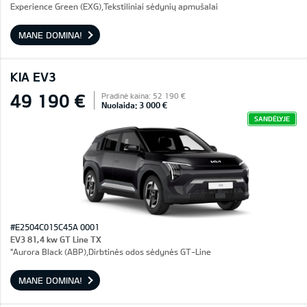
Experience Green (EXG),Tekstiliniai sėdynių apmušalai
MANE DOMINA!
KIA EV3
49 190 €
Pradinė kaina: 52 190 €
Nuolaida: 3 000 €
SANDĖLYJE
#E2504C015C45A 0001
EV3 81,4 kw GT Line TX
"Aurora Black (ABP),Dirbtinės odos sėdynės GT-Line
MANE DOMINA!