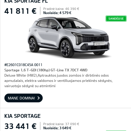
KIA SPORTAGE FL
41 811 €
Pradinė kaina: 46 390 €
Nuolaida: 4 579 €
SANDĖLYJE
#E2601C018C45A 0011
Sportage 1,6 T-GDI (180hp) GT-Line TX 7DCT 4WD
Deluxe White (HW2),Aptrauktos juodos zomšos ir dirbtinės odos
apmušalais, elektra valdomos ir ventiliuojamos priekinės sėdynės,
vairuotojo sėdynė su atmintimi
MANE DOMINA!
KIA SPORTAGE
33 441 €
Pradinė kaina: 37 090 €
Nuolaida: 3 649 €