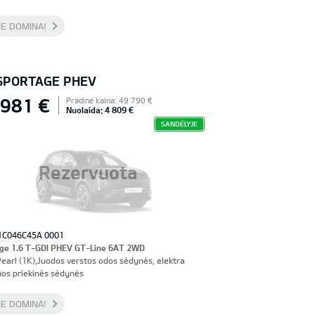
E DOMINA!
 SPORTAGE PHEV
 981 €
Pradinė kaina: 49 790 €
Nuolaida: 4 809 €
SANDĖLYJE
Rezervuota
1C046C45A 0001
ge 1.6 T-GDI PHEV GT-Line 6AT 2WD
Pearl (1K),Juodos verstos odos sėdynės, elektra
os priekinės sėdynės
E DOMINA!