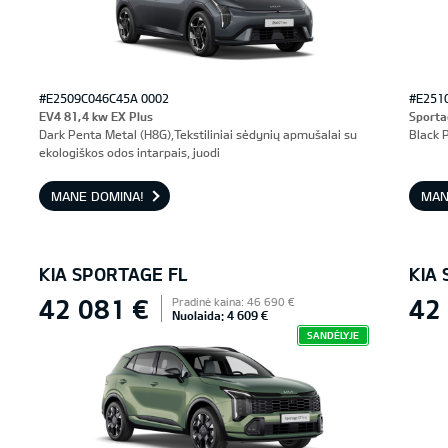
#E2509C046C45A 0002
#E251
EV4 81,4 kw EX Plus
Sporta
Dark Penta Metal (H8G),Tekstiliniai sėdynių apmušalai su
Black P
ekologiškos odos intarpais, juodi
MANE DOMINA!
MAN
KIA SPORTAGE FL
KIA
42 081 €
42
Pradinė kaina: 46 690 €
Nuolaida: 4 609 €
SANDĖLYJE