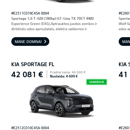
#E2511C019C45A 0004
#E260
Sportage 1,6 T-GDI (180hp) GT-Line TX 7DCT 4WD
Sporta
Experience Green (EXG),Aptrauktos juodos zomšos ir
Wolf G
dirbtinės odos apmušalais, elektra valdomos ir
odos a
ventiliuojamos priekinės sėdynės, vairuotojo sėdynė su
prieki
atmintimi
MANE DOMINA!
MAN
KIA SPORTAGE FL
KIA
42 081 €
41
Pradinė kaina: 46 690 €
Nuolaida: 4 609 €
SANDĖLYJE
#E2512C010C45A 0004
#E260