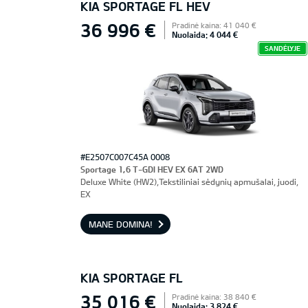
KIA SPORTAGE FL HEV
36 996 €
Pradinė kaina: 41 040 €
Nuolaida: 4 044 €
SANDĖLYJE
#E2507C007C45A 0008
Sportage 1,6 T-GDI HEV EX 6AT 2WD
Deluxe White (HW2),Tekstiliniai sėdynių apmušalai, juodi,
EX
MANE DOMINA!
KIA SPORTAGE FL
35 016 €
Pradinė kaina: 38 840 €
Nuolaida: 3 824 €