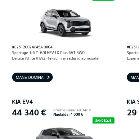
#E2512C024C45A 0004
#E251
Sportage 1,6 T-GDI HEV LX Plus 6AT 4WD
Sporta
Deluxe White (HW2),Tekstiliniai sėdynių apmušalai
Experi
MANE DOMINA!
MAN
KIA EV4
KIA
44 340 €
29
Pradinė kaina: 48 340 €
Nuolaida: 4 000 €
SANDĖLYJE