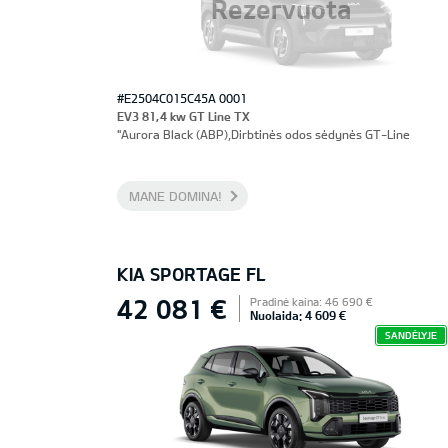
Rezervuota
#E2504C015C45A 0001
EV3 81,4 kw GT Line TX
"Aurora Black (ABP),Dirbtinės odos sėdynės GT-Line
MANE DOMINA!
KIA SPORTAGE FL
42 081 €
Pradinė kaina: 46 690 €
Nuolaida: 4 609 €
SANDĖLYJE