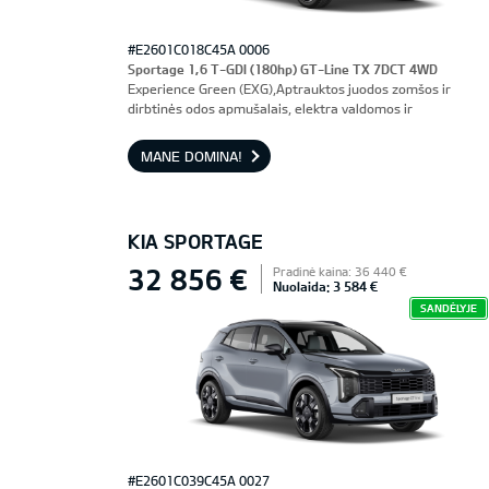
#E2601C018C45A 0006
Sportage 1,6 T-GDI (180hp) GT-Line TX 7DCT 4WD
Experience Green (EXG),Aptrauktos juodos zomšos ir
dirbtinės odos apmušalais, elektra valdomos ir
ventiliuojamos priekinės sėdynės, vairuotojo sėdynė su
atmintimi
MANE DOMINA!
KIA SPORTAGE
32 856 €
Pradinė kaina: 36 440 €
Nuolaida: 3 584 €
SANDĖLYJE
#E2601C039C45A 0027