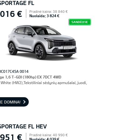
 SPORTAGE FL
 016 €
Pradinė kaina: 38 840 €
Nuolaida: 3 824 €
SANDĖLYJE
0C017C45A 0014
ge 1,6 T-GDI (180hp) EX 7DCT 4WD
White (HW2),Tekstiliniai sėdynių apmušalai, juodi,
E DOMINA!
 SPORTAGE FL HEV
 951 €
Pradinė kaina: 40 990 €
Nuolaida: 4 039 €