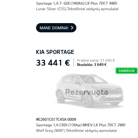
Sportage 1,6 T-GDI (180AG) LX Plus 7DCT 4WD
Lunar Silver (CSS),Tekstiliniai sėdynių apmušalai
MANE DOMINA!
KIA SPORTAGE
33 441 €
Pradinė kaina: 37 090 €
Nuolaida: 3 649 €
SANDĖLYJE
Rezervuota
#E2601C017C45A 0009
Sportage 1,6 CRDi (136hp) MHEV LX Plus 7DCT 2WD
Wolf Grey (WAF),Tekstiliniai sėdynių apmušalai