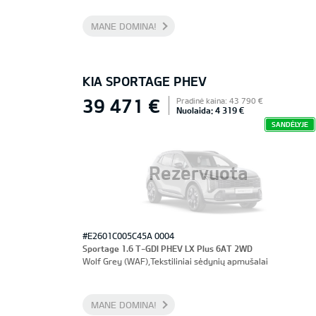
MANE DOMINA!
KIA SPORTAGE PHEV
39 471 €
Pradinė kaina: 43 790 €
Nuolaida: 4 319 €
SANDĖLYJE
Rezervuota
#E2601C005C45A 0004
Sportage 1.6 T-GDI PHEV LX Plus 6AT 2WD
Wolf Grey (WAF),Tekstiliniai sėdynių apmušalai
MANE DOMINA!