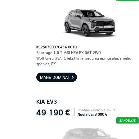
#E2507C007C45A 0010
Sportage 1,6 T-GDI HEV EX 6AT 2WD
Wolf Grey (WAF),Tekstiliniai sėdynių apmušalai, smėlio
spalvos, EX
MANE DOMINA!
KIA EV3
49 190 €
Pradinė kaina: 52 190 €
Nuolaida: 3 000 €
SANDĖLYJE