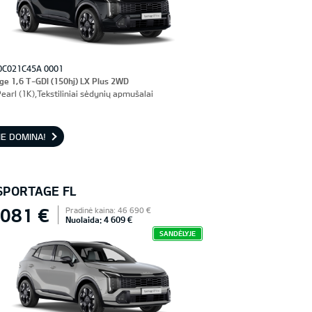
0C021C45A 0001
ge 1,6 T-GDI (150hj) LX Plus 2WD
earl (1K),Tekstiliniai sėdynių apmušalai
E DOMINA!
 SPORTAGE FL
 081 €
Pradinė kaina: 46 690 €
Nuolaida: 4 609 €
SANDĖLYJE