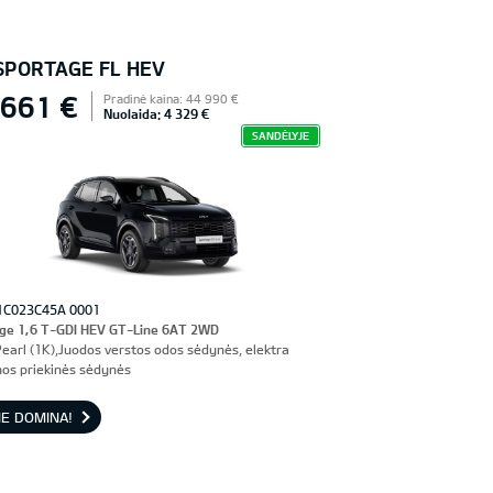
 SPORTAGE FL HEV
 661 €
Pradinė kaina: 44 990 €
Nuolaida: 4 329 €
SANDĖLYJE
1C023C45A 0001
ge 1,6 T-GDI HEV GT-Line 6AT 2WD
Pearl (1K),Juodos verstos odos sėdynės, elektra
os priekinės sėdynės
E DOMINA!