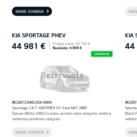
priekinės sėdynės, vairuotojo sėdynė su atmintimi
MANE DOMINA!
MAN
KIA SPORTAGE PHEV
KIA
44 981 €
44
Pradinė kaina: 49 790 €
Nuolaida: 4 809 €
SANDĖLYJE
Rezervuota
#E2601C046C45A 0004
#E260
Sportage 1.6 T-GDI PHEV GT-Line 6AT 2WD
Sporta
Deluxe White (HW2),Juodos verstos odos sėdynės, elektra
Black 
valdomos priekinės sėdynės
valdom
MANE DOMINA!
MAN