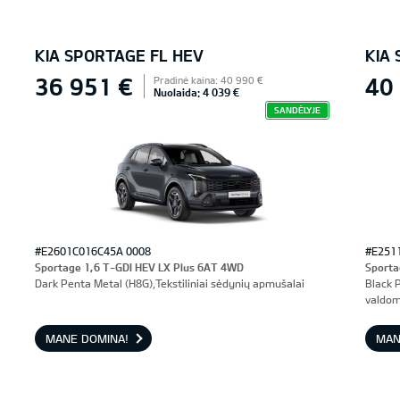
KIA SPORTAGE FL HEV
KIA
36 951 €
40
Pradinė kaina: 40 990 €
Nuolaida: 4 039 €
SANDĖLYJE
#E2601C016C45A 0008
#E251
Sportage 1,6 T-GDI HEV LX Plus 6AT 4WD
Sporta
Dark Penta Metal (H8G),Tekstiliniai sėdynių apmušalai
Black 
valdom
MANE DOMINA!
MAN