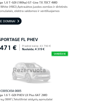
ge 1,6 T-GDI (180hp) GT-Line TX 7DCT 4WD
 White (HW2),Aptrauktos juodos zomšos ir dirbtinės
pmušalais, elektra valdomos ir ventiliuojamos
nės sėdynės, vairuotojo sėdynė su atmintimi
E DOMINA!
 SPORTAGE FL PHEV
 471 €
Pradinė kaina: 43 790 €
Nuolaida: 4 319 €
SANDĖLYJE
Rezervuota
1C005C45A 0005
ge 1.6 T-GDI PHEV LX Plus 6AT 2WD
rey (WAF),Tekstiliniai sėdynių apmušalai