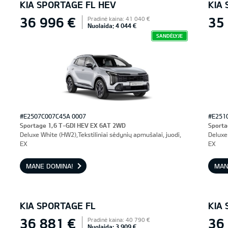
KIA SPORTAGE FL HEV
KIA
36 996 €
35
Pradinė kaina: 41 040 €
Nuolaida: 4 044 €
SANDĖLYJE
#E2507C007C45A 0007
#E251
Sportage 1,6 T-GDI HEV EX 6AT 2WD
Sporta
Deluxe White (HW2),Tekstiliniai sėdynių apmušalai, juodi,
Deluxe 
EX
EX
MANE DOMINA!
MAN
KIA SPORTAGE FL
KIA
36 881 €
36
Pradinė kaina: 40 790 €
Nuolaida: 3 909 €