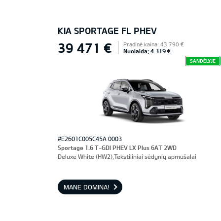
KIA SPORTAGE FL PHEV
39 471 €
Pradinė kaina: 43 790 €
Nuolaida: 4 319 €
SANDĖLYJE
#E2601C005C45A 0003
Sportage 1.6 T-GDI PHEV LX Plus 6AT 2WD
Deluxe White (HW2),Tekstiliniai sėdynių apmušalai
MANE DOMINA!