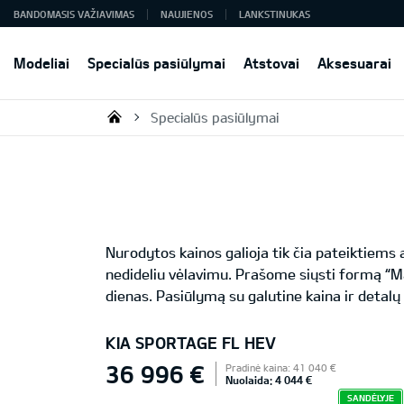
BANDOMASIS VAŽIAVIMAS
NAUJIENOS
LANKSTINUKAS
Modeliai
Specialūs pasiūlymai
Atstovai
Aksesuarai
Specialūs pasiūlymai
KIA AUTO AS
Nurodytos kainos galioja tik čia pateiktiem
nedideliu vėlavimu. Prašome siųsti formą “M
dienas. Pasiūlymą su galutine kaina ir detalų
KIA SPORTAGE FL HEV
36 996 €
Pradinė kaina: 41 040 €
Nuolaida: 4 044 €
SANDĖLYJE