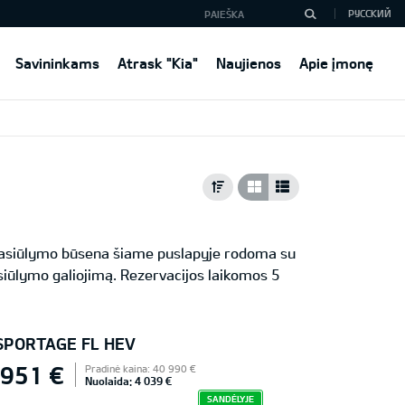
РУССКИЙ
Savininkams
Atrask "Kia"
Naujienos
Apie įmonę
 Pasiūlymo būsena šiame puslapyje rodoma su
iūlymo galiojimą. Rezervacijos laikomos 5
 SPORTAGE FL HEV
 951 €
Pradinė kaina: 40 990 €
Nuolaida: 4 039 €
SANDĖLYJE