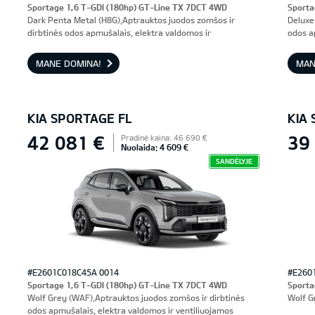
Sportage 1,6 T-GDI (180hp) GT-Line TX 7DCT 4WD
Sporta
Dark Penta Metal (H8G),Aptrauktos juodos zomšos ir
Deluxe
dirbtinės odos apmušalais, elektra valdomos ir
odos a
ventiliuojamos priekinės sėdynės, vairuotojo sėdynė su
prieki
atmintimi
MANE DOMINA!
MAN
KIA SPORTAGE FL
KIA
42 081 €
39
Pradinė kaina: 46 690 €
Nuolaida: 4 609 €
SANDĖLYJE
#E2601C018C45A 0014
#E260
Sportage 1,6 T-GDI (180hp) GT-Line TX 7DCT 4WD
Sporta
Wolf Grey (WAF),Aptrauktos juodos zomšos ir dirbtinės
Wolf G
odos apmušalais, elektra valdomos ir ventiliuojamos