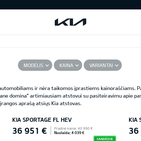
MODELIS
KAINA
VARIANTAI
s automobiliams ir nėra taikomos įprastiems kainoraščiams.
ane domina” artimiausiam atstovui su pasiteiravimu apie pas
 įrangos aprašą atsiųs Kia atstovas.
KIA SPORTAGE FL HEV
KIA
36 951 €
36
Pradinė kaina: 40 990 €
Nuolaida: 4 039 €
SANDĖLYJE