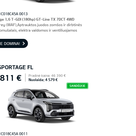
1C018C45A 0013
ge 1,6 T-GDI (180hp) GT-Line TX 7DCT 4WD
rey (WAF),Aptrauktos juodos zomšos ir dirbtinės
pmušalais, elektra valdomos ir ventiliuojamos
nės sėdynės, vairuotojo sėdynė su atmintimi
E DOMINA!
 SPORTAGE FL
 811 €
Pradinė kaina: 46 390 €
Nuolaida: 4 579 €
SANDĖLYJE
1C018C45A 0011