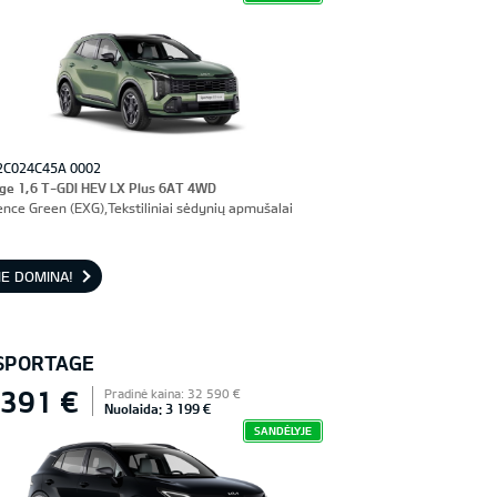
2C024C45A 0002
ge 1,6 T-GDI HEV LX Plus 6AT 4WD
ence Green (EXG),Tekstiliniai sėdynių apmušalai
E DOMINA!
 SPORTAGE
 391 €
Pradinė kaina: 32 590 €
Nuolaida: 3 199 €
SANDĖLYJE