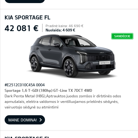
KIA SPORTAGE FL
42 081 €
Pradinė kaina: 46 690 €
Nuolaida: 4 609 €
SANDĖLYJE
#E2512C010C45A 0004
Sportage 1,6 T-GDI (180hp) GT-Line TX 7DCT 4WD
Dark Penta Metal (H8G),Aptrauktos juodos zomšos ir dirbtinės odos
apmušalais, elektra valdomos ir ventiliuojamos priekinės sėdynės,
vairuotojo sėdynė su atmintimi
MANE DOMINA!