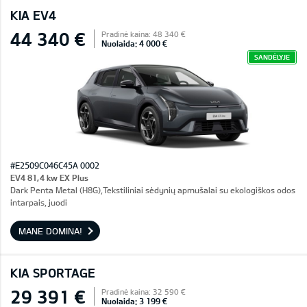
KIA EV4
44 340 €
Pradinė kaina: 48 340 €
Nuolaida: 4 000 €
SANDĖLYJE
#E2509C046C45A 0002
EV4 81,4 kw EX Plus
Dark Penta Metal (H8G),Tekstiliniai sėdynių apmušalai su ekologiškos odos
intarpais, juodi
MANE DOMINA!
KIA SPORTAGE
29 391 €
Pradinė kaina: 32 590 €
Nuolaida: 3 199 €