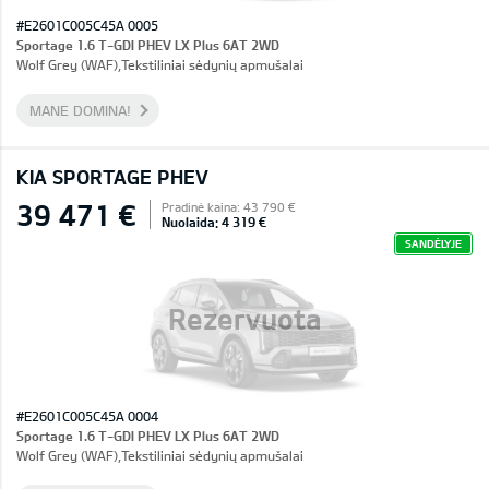
#E2601C005C45A 0005
Sportage 1.6 T-GDI PHEV LX Plus 6AT 2WD
Wolf Grey (WAF),Tekstiliniai sėdynių apmušalai
MANE DOMINA!
KIA SPORTAGE PHEV
39 471 €
Pradinė kaina: 43 790 €
Nuolaida: 4 319 €
SANDĖLYJE
Rezervuota
#E2601C005C45A 0004
Sportage 1.6 T-GDI PHEV LX Plus 6AT 2WD
Wolf Grey (WAF),Tekstiliniai sėdynių apmušalai