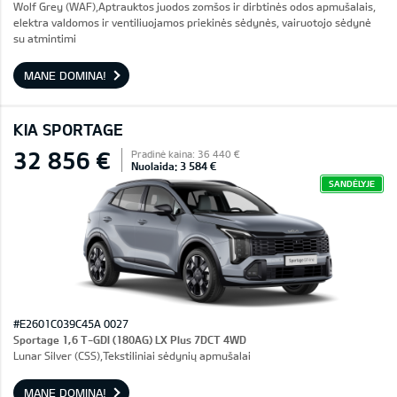
Wolf Grey (WAF),Aptrauktos juodos zomšos ir dirbtinės odos apmušalais,
elektra valdomos ir ventiliuojamos priekinės sėdynės, vairuotojo sėdynė
su atmintimi
MANE DOMINA!
KIA SPORTAGE
32 856 €
Pradinė kaina: 36 440 €
Nuolaida: 3 584 €
SANDĖLYJE
#E2601C039C45A 0027
Sportage 1,6 T-GDI (180AG) LX Plus 7DCT 4WD
Lunar Silver (CSS),Tekstiliniai sėdynių apmušalai
MANE DOMINA!