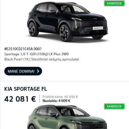
SANDĖLYJE
#E2510C021C45A 0001
Sportage 1,6 T-GDI (150hj) LX Plus 2WD
Black Pearl (1K),Tekstiliniai sėdynių apmušalai
MANE DOMINA!
KIA SPORTAGE FL
42 081 €
Pradinė kaina: 46 690 €
Nuolaida: 4 609 €
SANDĖLYJE