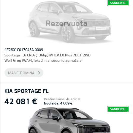
SANDĖLYJE
Rezervuota
#E2601C017C45A 0009
Sportage 1,6 CRDi (136hp) MHEV LX Plus 7DCT 2WD
Wolf Grey (WAF),Tekstiliniai sėdynių apmušalai
MANE DOMINA!
KIA SPORTAGE FL
42 081 €
Pradinė kaina: 46 690 €
Nuolaida: 4 609 €
SANDĖLYJE