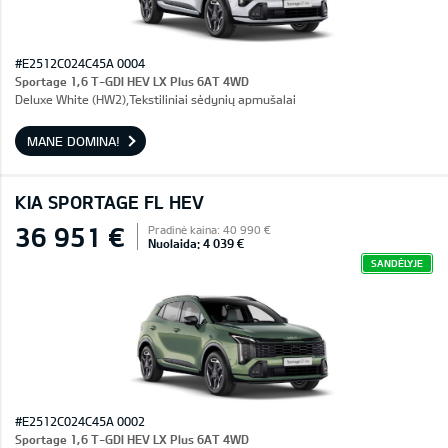
#E2512C024C45A 0004
Sportage 1,6 T-GDI HEV LX Plus 6AT 4WD
Deluxe White (HW2),Tekstiliniai sėdynių apmušalai
MANE DOMINA!
KIA SPORTAGE FL HEV
36 951 €
Pradinė kaina: 40 990 €
Nuolaida: 4 039 €
SANDĖLYJE
#E2512C024C45A 0002
Sportage 1,6 T-GDI HEV LX Plus 6AT 4WD