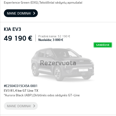
Experience Green (EXG),Tekstiliniai sėdynių apmušalai
MANE DOMINA!
KIA EV3
49 190 €
Pradinė kaina: 52 190 €
Nuolaida: 3 000 €
SANDĖLYJE
Rezervuota
#E2504C015C45A 0001
EV3 81,4 kw GT Line TX
"Aurora Black (ABP),Dirbtinės odos sėdynės GT-Line
MANE DOMINA!