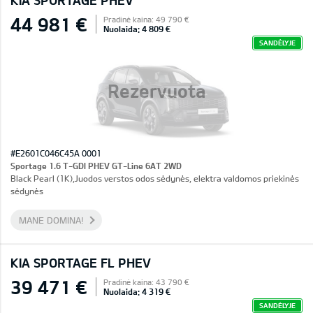
KIA SPORTAGE PHEV
44 981 €
Pradinė kaina: 49 790 €
Nuolaida: 4 809 €
SANDĖLYJE
Rezervuota
#E2601C046C45A 0001
Sportage 1.6 T-GDI PHEV GT-Line 6AT 2WD
Black Pearl (1K),Juodos verstos odos sėdynės, elektra valdomos priekinės
sėdynės
MANE DOMINA!
KIA SPORTAGE FL PHEV
39 471 €
Pradinė kaina: 43 790 €
Nuolaida: 4 319 €
SANDĖLYJE