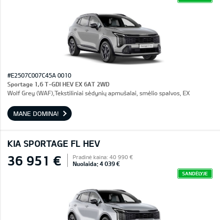
#E2507C007C45A 0010
Sportage 1,6 T-GDI HEV EX 6AT 2WD
Wolf Grey (WAF),Tekstiliniai sėdynių apmušalai, smėlio spalvos, EX
MANE DOMINA!
KIA SPORTAGE FL HEV
36 951 €
Pradinė kaina: 40 990 €
Nuolaida: 4 039 €
SANDĖLYJE