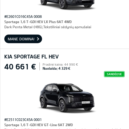
#E2601C016C45A 0008
Sportage 1,6 T-GDI HEV LX Plus 6AT 4WD
Dark Penta Metal (H8G),Tekstiliniai sėdynių apmušalai
MANE DOMINA!
KIA SPORTAGE FL HEV
40 661 €
Pradinė kaina: 44 990 €
Nuolaida: 4 329 €
SANDĖLYJE
#E2511C023C45A 0001
Sportage 1,6 T-GDI HEV GT-Line 6AT 2WD