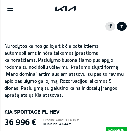
Nurodytos kainos galioja tik čia pateiktiems
automobiliams ir nėra taikomos įprastiems
kainoraščiams. Pasiūlymo būsena šiame puslapyje
rodoma su nedideliu vėlavimu. Prašome siųsti formą
“Mane domina” artimiausiam atstovui su pasiteiravimu
apie pasiūlymo galiojimą. Rezervacijos laikomos 5
dienas. Pasiūlymą su galutine kaina ir detalų įrangos
aprašą atsiųs Kia atstovas.
KIA SPORTAGE FL HEV
36 996 €
Pradinė kaina: 41 040 €
Nuolaida: 4 044 €
SANDĖLYJE