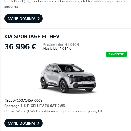
Black Pearl (1K),Juodos verstos odos sėdynės, elektra valdomos priekinės
sėdynės
MANE DOMINA!
KIA SPORTAGE FL HEV
36 996 €
Pradinė kaina: 41 040 €
Nuolaida: 4 044 €
SANDĖLYJE
#E2507C007C45A 0008
Sportage 1,6 T-GDI HEV EX 6AT 2WD
Deluxe White (HW2),Tekstiliniai sėdynių apmušalai, juodi, EX
MANE DOMINA!