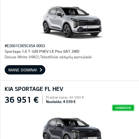
#E2601C005C45A 0003
Sportage 1.6 T-GDI PHEV LX Plus 6AT 2WD
Deluxe White (HW2),Tekstiliniai sėdynių apmušalai
MANE DOMINA!
KIA SPORTAGE FL HEV
36 951 €
Pradinė kaina: 40 990 €
Nuolaida: 4 039 €
SANDĖLYJE