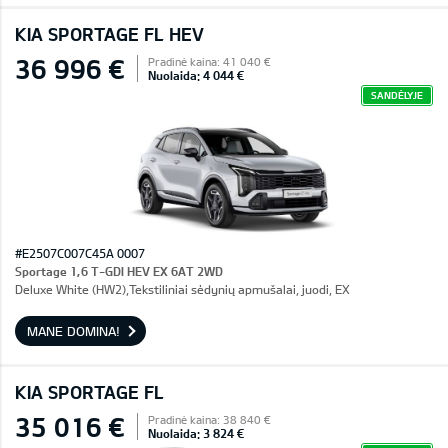
KIA SPORTAGE FL HEV
36 996 €
Pradinė kaina: 41 040 €
Nuolaida: 4 044 €
SANDĖLYJE
#E2507C007C45A 0007
Sportage 1,6 T-GDI HEV EX 6AT 2WD
Deluxe White (HW2),Tekstiliniai sėdynių apmušalai, juodi, EX
MANE DOMINA!
KIA SPORTAGE FL
35 016 €
Pradinė kaina: 38 840 €
Nuolaida: 3 824 €