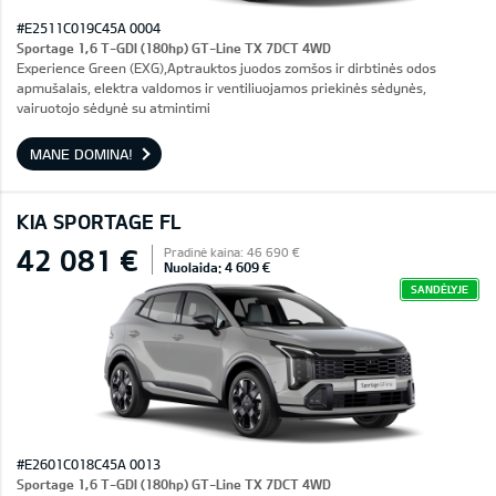
#E2511C019C45A 0004
Sportage 1,6 T-GDI (180hp) GT-Line TX 7DCT 4WD
Experience Green (EXG),Aptrauktos juodos zomšos ir dirbtinės odos
apmušalais, elektra valdomos ir ventiliuojamos priekinės sėdynės,
vairuotojo sėdynė su atmintimi
MANE DOMINA!
KIA SPORTAGE FL
42 081 €
Pradinė kaina: 46 690 €
Nuolaida: 4 609 €
SANDĖLYJE
#E2601C018C45A 0013
Sportage 1,6 T-GDI (180hp) GT-Line TX 7DCT 4WD