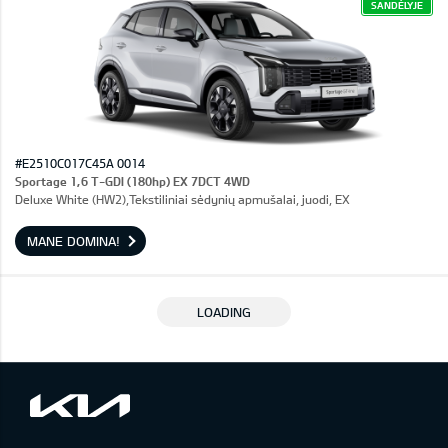
SANDĖLYJE
#E2510C017C45A 0014
Sportage 1,6 T-GDI (180hp) EX 7DCT 4WD
Deluxe White (HW2),Tekstiliniai sėdynių apmušalai, juodi, EX
MANE DOMINA!
LOADING