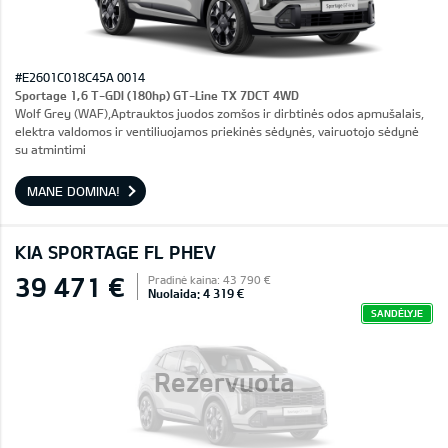
#E2601C018C45A 0014
Sportage 1,6 T-GDI (180hp) GT-Line TX 7DCT 4WD
Wolf Grey (WAF),Aptrauktos juodos zomšos ir dirbtinės odos apmušalais,
elektra valdomos ir ventiliuojamos priekinės sėdynės, vairuotojo sėdynė
su atmintimi
MANE DOMINA!
KIA SPORTAGE FL PHEV
39 471 €
Pradinė kaina: 43 790 €
Nuolaida: 4 319 €
SANDĖLYJE
Rezervuota