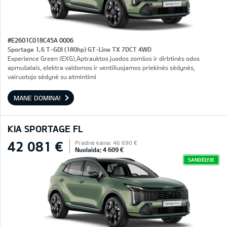
#E2601C018C45A 0006
Sportage 1,6 T-GDI (180hp) GT-Line TX 7DCT 4WD
Experience Green (EXG),Aptrauktos juodos zomšos ir dirbtinės odos
apmušalais, elektra valdomos ir ventiliuojamos priekinės sėdynės,
vairuotojo sėdynė su atmintimi
MANE DOMINA!
KIA SPORTAGE FL
42 081 €
Pradinė kaina: 46 690 €
Nuolaida: 4 609 €
SANDĖLYJE