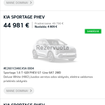
MANE DOMINA!
KIA SPORTAGE PHEV
44 981 €
Pradinė kaina: 49 790 €
Nuolaida: 4 809 €
SANDĖLYJE
Rezervuota
#E2601C046C45A 0004
Sportage 1.6 T-GDI PHEV GT-Line 6AT 2WD
Deluxe White (HW2),Juodos verstos odos sėdynės, elektra valdomos
priekinės sėdynės
MANE DOMINA!