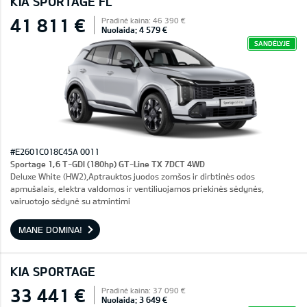
KIA SPORTAGE FL
41 811 €
Pradinė kaina: 46 390 €
Nuolaida: 4 579 €
SANDĖLYJE
#E2601C018C45A 0011
Sportage 1,6 T-GDI (180hp) GT-Line TX 7DCT 4WD
Deluxe White (HW2),Aptrauktos juodos zomšos ir dirbtinės odos
apmušalais, elektra valdomos ir ventiliuojamos priekinės sėdynės,
vairuotojo sėdynė su atmintimi
MANE DOMINA!
KIA SPORTAGE
33 441 €
Pradinė kaina: 37 090 €
Nuolaida: 3 649 €