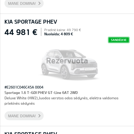
MANE DOMINA!
KIA SPORTAGE PHEV
44 981 €
Pradinė kaina: 49 790 €
Nuolaida: 4 809 €
SANDĖLYJE
Rezervuota
#E2601C046C45A 0004
Sportage 1.6 T-GDI PHEV GT-Line 6AT 2WD
Deluxe White (HW2),Juodos verstos odos sėdynės, elektra valdomos
priekinės sėdynės
MANE DOMINA!