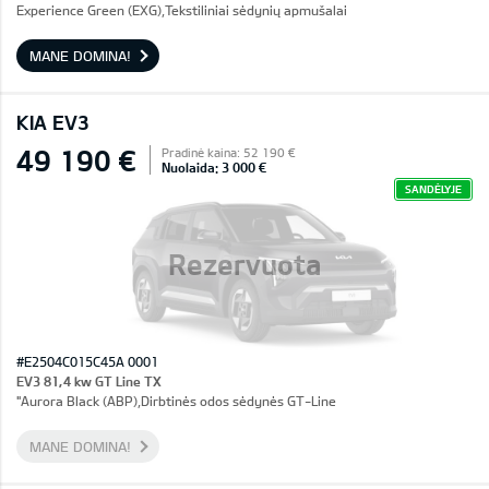
Experience Green (EXG),Tekstiliniai sėdynių apmušalai
MANE DOMINA!
KIA EV3
49 190 €
Pradinė kaina: 52 190 €
Nuolaida: 3 000 €
SANDĖLYJE
Rezervuota
#E2504C015C45A 0001
EV3 81,4 kw GT Line TX
"Aurora Black (ABP),Dirbtinės odos sėdynės GT-Line
MANE DOMINA!