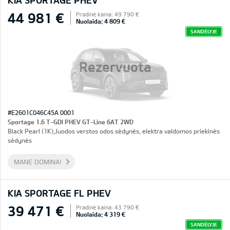
KIA SPORTAGE PHEV
44 981 €
Pradinė kaina: 49 790 €
Nuolaida: 4 809 €
SANDĖLYJE
Rezervuota
#E2601C046C45A 0001
Sportage 1.6 T-GDI PHEV GT-Line 6AT 2WD
Black Pearl (1K),Juodos verstos odos sėdynės, elektra valdomos priekinės
sėdynės
MANE DOMINA!
KIA SPORTAGE FL PHEV
39 471 €
Pradinė kaina: 43 790 €
Nuolaida: 4 319 €
SANDĖLYJE