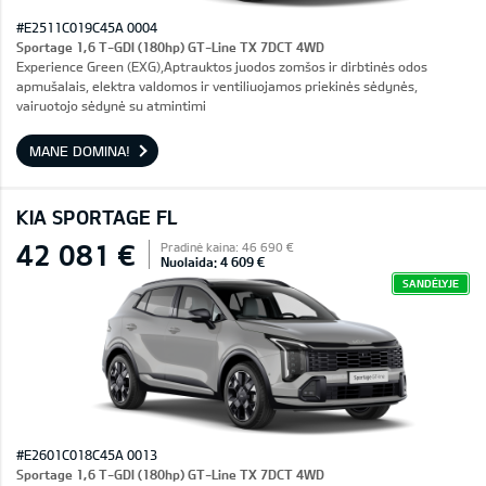
#E2511C019C45A 0004
Sportage 1,6 T-GDI (180hp) GT-Line TX 7DCT 4WD
Experience Green (EXG),Aptrauktos juodos zomšos ir dirbtinės odos
apmušalais, elektra valdomos ir ventiliuojamos priekinės sėdynės,
vairuotojo sėdynė su atmintimi
MANE DOMINA!
KIA SPORTAGE FL
42 081 €
Pradinė kaina: 46 690 €
Nuolaida: 4 609 €
SANDĖLYJE
#E2601C018C45A 0013
Sportage 1,6 T-GDI (180hp) GT-Line TX 7DCT 4WD