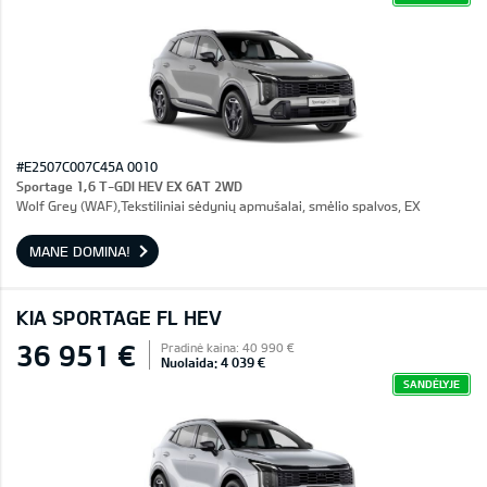
#E2507C007C45A 0010
Sportage 1,6 T-GDI HEV EX 6AT 2WD
Wolf Grey (WAF),Tekstiliniai sėdynių apmušalai, smėlio spalvos, EX
MANE DOMINA!
KIA SPORTAGE FL HEV
36 951 €
Pradinė kaina: 40 990 €
Nuolaida: 4 039 €
SANDĖLYJE