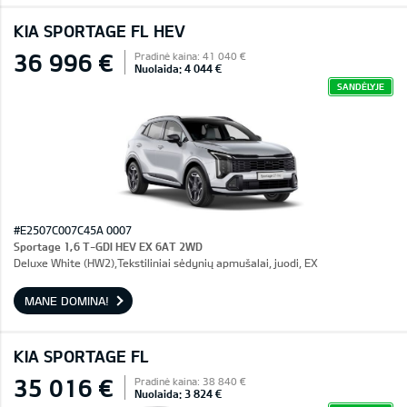
KIA SPORTAGE FL HEV
36 996 €
Pradinė kaina: 41 040 €
Nuolaida: 4 044 €
SANDĖLYJE
#E2507C007C45A 0007
Sportage 1,6 T-GDI HEV EX 6AT 2WD
Deluxe White (HW2),Tekstiliniai sėdynių apmušalai, juodi, EX
MANE DOMINA!
KIA SPORTAGE FL
35 016 €
Pradinė kaina: 38 840 €
Nuolaida: 3 824 €