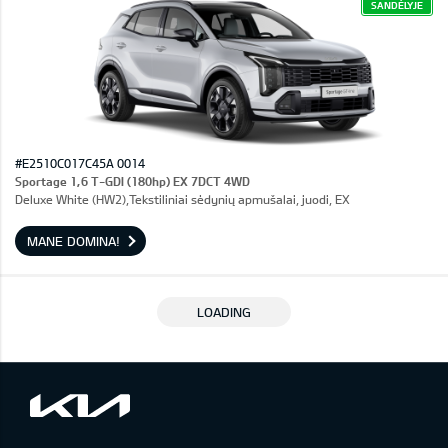
SANDĖLYJE
#E2510C017C45A 0014
Sportage 1,6 T-GDI (180hp) EX 7DCT 4WD
Deluxe White (HW2),Tekstiliniai sėdynių apmušalai, juodi, EX
MANE DOMINA!
LOADING