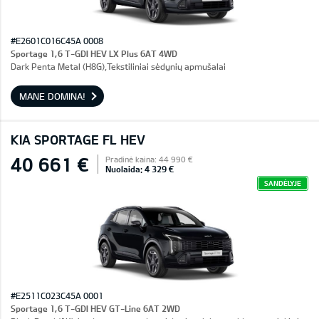
#E2601C016C45A 0008
Sportage 1,6 T-GDI HEV LX Plus 6AT 4WD
Dark Penta Metal (H8G),Tekstiliniai sėdynių apmušalai
MANE DOMINA!
KIA SPORTAGE FL HEV
40 661 €
Pradinė kaina: 44 990 €
Nuolaida: 4 329 €
SANDĖLYJE
#E2511C023C45A 0001
Sportage 1,6 T-GDI HEV GT-Line 6AT 2WD