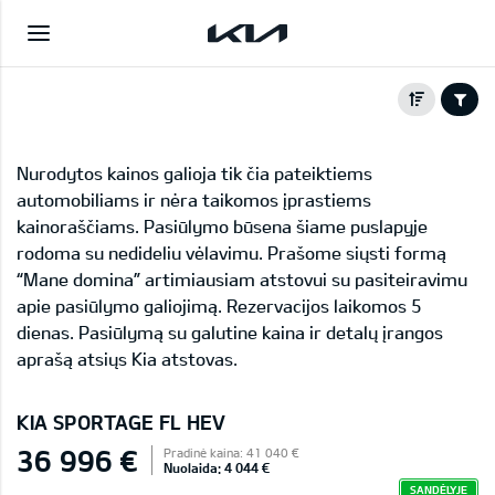
Nurodytos kainos galioja tik čia pateiktiems
automobiliams ir nėra taikomos įprastiems
kainoraščiams. Pasiūlymo būsena šiame puslapyje
rodoma su nedideliu vėlavimu. Prašome siųsti formą
“Mane domina” artimiausiam atstovui su pasiteiravimu
apie pasiūlymo galiojimą. Rezervacijos laikomos 5
dienas. Pasiūlymą su galutine kaina ir detalų įrangos
aprašą atsiųs Kia atstovas.
KIA SPORTAGE FL HEV
36 996 €
Pradinė kaina: 41 040 €
Nuolaida: 4 044 €
SANDĖLYJE