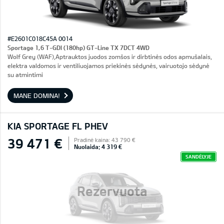
#E2601C018C45A 0014
Sportage 1,6 T-GDI (180hp) GT-Line TX 7DCT 4WD
Wolf Grey (WAF),Aptrauktos juodos zomšos ir dirbtinės odos apmušalais,
elektra valdomos ir ventiliuojamos priekinės sėdynės, vairuotojo sėdynė
su atmintimi
MANE DOMINA!
KIA SPORTAGE FL PHEV
39 471 €
Pradinė kaina: 43 790 €
Nuolaida: 4 319 €
SANDĖLYJE
Rezervuota