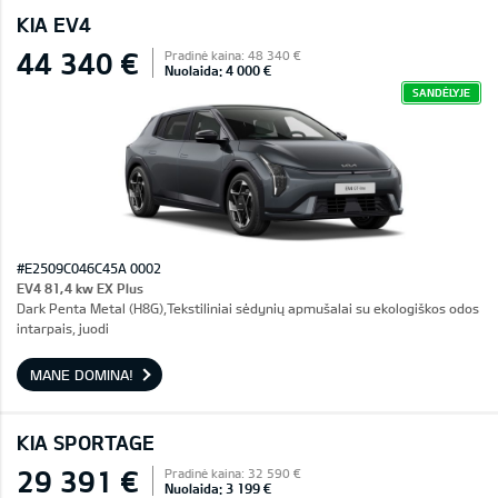
KIA EV4
44 340 €
Pradinė kaina: 48 340 €
Nuolaida: 4 000 €
SANDĖLYJE
#E2509C046C45A 0002
EV4 81,4 kw EX Plus
Dark Penta Metal (H8G),Tekstiliniai sėdynių apmušalai su ekologiškos odos
intarpais, juodi
MANE DOMINA!
KIA SPORTAGE
29 391 €
Pradinė kaina: 32 590 €
Nuolaida: 3 199 €