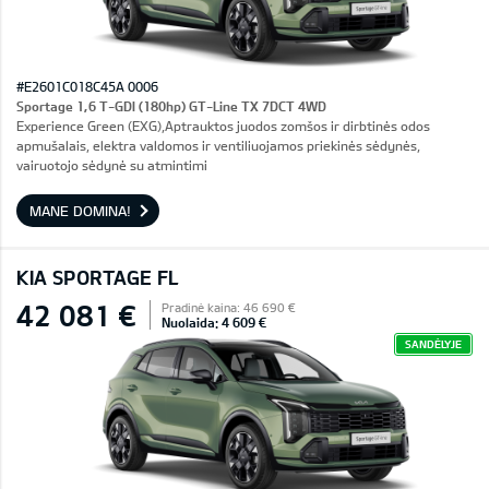
#E2601C018C45A 0006
Sportage 1,6 T-GDI (180hp) GT-Line TX 7DCT 4WD
Experience Green (EXG),Aptrauktos juodos zomšos ir dirbtinės odos
apmušalais, elektra valdomos ir ventiliuojamos priekinės sėdynės,
vairuotojo sėdynė su atmintimi
MANE DOMINA!
KIA SPORTAGE FL
42 081 €
Pradinė kaina: 46 690 €
Nuolaida: 4 609 €
SANDĖLYJE