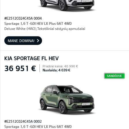
#E2512C024C45A 0004
Sportage 1,6 T-GDI HEV LX Plus 6AT 4WD
Deluxe White (HW2),Tekstiliniai sėdynių apmušalai
MANE DOMINA!
KIA SPORTAGE FL HEV
36 951 €
Pradinė kaina: 40 990 €
Nuolaida: 4 039 €
SANDĖLYJE
#E2512C024C45A 0002
Sportage 1,6 T-GDI HEV LX Plus 6AT 4WD