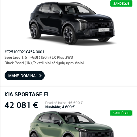
SANDĖLYJE
#E2510C021C45A 0001
Sportage 1,6 T-GDI (150hj) LX Plus 2WD
Black Pearl (1K),Tekstiliniai sėdynių apmušalai
MANE DOMINA!
KIA SPORTAGE FL
42 081 €
Pradinė kaina: 46 690 €
Nuolaida: 4 609 €
SANDĖLYJE