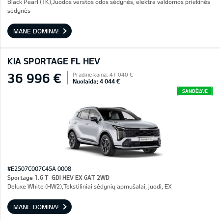
Black Pearl (1K),Juodos verstos odos sėdynės, elektra valdomos priekinės
sėdynės
MANE DOMINA!
KIA SPORTAGE FL HEV
36 996 €
Pradinė kaina: 41 040 €
Nuolaida: 4 044 €
SANDĖLYJE
#E2507C007C45A 0008
Sportage 1,6 T-GDI HEV EX 6AT 2WD
Deluxe White (HW2),Tekstiliniai sėdynių apmušalai, juodi, EX
MANE DOMINA!