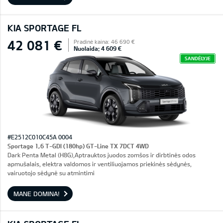
KIA SPORTAGE FL
42 081 €
Pradinė kaina: 46 690 €
Nuolaida: 4 609 €
SANDĖLYJE
#E2512C010C45A 0004
Sportage 1,6 T-GDI (180hp) GT-Line TX 7DCT 4WD
Dark Penta Metal (H8G),Aptrauktos juodos zomšos ir dirbtinės odos
apmušalais, elektra valdomos ir ventiliuojamos priekinės sėdynės,
vairuotojo sėdynė su atmintimi
MANE DOMINA!