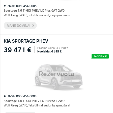
#E2601C005C45A 0005
Sportage 1.6 T-GDI PHEV LX Plus 6AT 2WD
Wolf Grey (WAF),Tekstiliniai sėdynių apmušalai
MANE DOMINA!
KIA SPORTAGE PHEV
39 471 €
Pradinė kaina: 43 790 €
Nuolaida: 4 319 €
SANDĖLYJE
Rezervuota
#E2601C005C45A 0004
Sportage 1.6 T-GDI PHEV LX Plus 6AT 2WD
Wolf Grey (WAF),Tekstiliniai sėdynių apmušalai