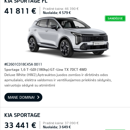
KIA SPORTAGE FL
41 811 €
Pradinė kaina: 46 390 €
Nuolaida: 4 579 €
SANDĖLYJE
#E2601C018C45A 0011
Sportage 1,6 T-GDI (180hp) GT-Line TX 7DCT 4WD
Deluxe White (HW2),Aptrauktos juodos zomšos ir dirbtinės odos
apmušalais, elektra valdomos ir ventiliuojamos priekinės sėdynės,
vairuotojo sėdynė su atmintimi
MANE DOMINA!
KIA SPORTAGE
33 441 €
Pradinė kaina: 37 090 €
Nuolaida: 3 649 €