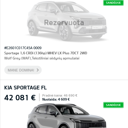
SANDĖLYJE
Rezervuota
#E2601C017C45A 0009
Sportage 1,6 CRDi (136hp) MHEV LX Plus 7DCT 2WD
Wolf Grey (WAF),Tekstiliniai sėdynių apmušalai
MANE DOMINA!
KIA SPORTAGE FL
42 081 €
Pradinė kaina: 46 690 €
Nuolaida: 4 609 €
SANDĖLYJE