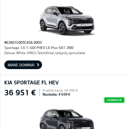
#E2601C005C45A 0003
Sportage 1.6 T-GDI PHEV LX Plus 6AT 2WD
Deluxe White (HW2),Tekstiliniai sėdynių apmušalai
MANE DOMINA!
KIA SPORTAGE FL HEV
36 951 €
Pradinė kaina: 40 990 €
Nuolaida: 4 039 €
SANDĖLYJE