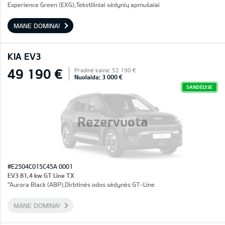
Experience Green (EXG),Tekstiliniai sėdynių apmušalai
MANE DOMINA!
KIA EV3
49 190 €
Pradinė kaina: 52 190 €
Nuolaida: 3 000 €
SANDĖLYJE
Rezervuota
#E2504C015C45A 0001
EV3 81,4 kw GT Line TX
"Aurora Black (ABP),Dirbtinės odos sėdynės GT-Line
MANE DOMINA!