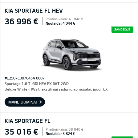
KIA SPORTAGE FL HEV
36 996 €
Pradinė kaina: 41 040 €
Nuolaida: 4 044 €
SANDĖLYJE
#E2507C007C45A 0007
Sportage 1,6 T-GDI HEV EX 6AT 2WD
Deluxe White (HW2),Tekstiliniai sėdynių apmušalai, juodi, EX
MANE DOMINA!
KIA SPORTAGE FL
35 016 €
Pradinė kaina: 38 840 €
Nuolaida: 3 824 €