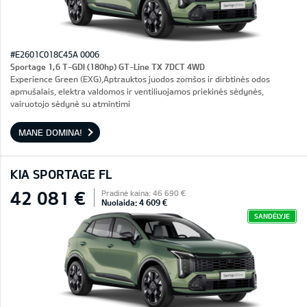
#E2601C018C45A 0006
Sportage 1,6 T-GDI (180hp) GT-Line TX 7DCT 4WD
Experience Green (EXG),Aptrauktos juodos zomšos ir dirbtinės odos
apmušalais, elektra valdomos ir ventiliuojamos priekinės sėdynės,
vairuotojo sėdynė su atmintimi
MANE DOMINA!
KIA SPORTAGE FL
42 081 €
Pradinė kaina: 46 690 €
Nuolaida: 4 609 €
SANDĖLYJE