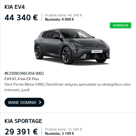
KIA EV4
44 340 €
Pradinė kaina: 48 340 €
Nuolaida: 4 000 €
SANDĖLYJE
#E2509C046C45A 0002
EV4 81,4 kw EX Plus
Dark Penta Metal (H8G),Tekstiliniai sėdynių apmušalai su ekologiškos odos
intarpais, juodi
MANE DOMINA!
KIA SPORTAGE
29 391 €
Pradinė kaina: 32 590 €
Nuolaida: 3 199 €