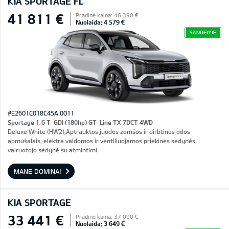
KIA SPORTAGE FL
41 811 €
Pradinė kaina: 46 390 €
Nuolaida: 4 579 €
SANDĖLYJE
#E2601C018C45A 0011
Sportage 1,6 T-GDI (180hp) GT-Line TX 7DCT 4WD
Deluxe White (HW2),Aptrauktos juodos zomšos ir dirbtinės odos
apmušalais, elektra valdomos ir ventiliuojamos priekinės sėdynės,
vairuotojo sėdynė su atmintimi
MANE DOMINA!
KIA SPORTAGE
33 441 €
Pradinė kaina: 37 090 €
Nuolaida: 3 649 €