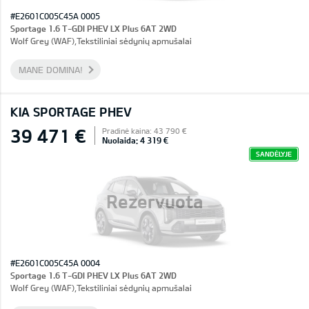
#E2601C005C45A 0005
Sportage 1.6 T-GDI PHEV LX Plus 6AT 2WD
Wolf Grey (WAF),Tekstiliniai sėdynių apmušalai
MANE DOMINA!
KIA SPORTAGE PHEV
39 471 €
Pradinė kaina: 43 790 €
Nuolaida: 4 319 €
SANDĖLYJE
Rezervuota
#E2601C005C45A 0004
Sportage 1.6 T-GDI PHEV LX Plus 6AT 2WD
Wolf Grey (WAF),Tekstiliniai sėdynių apmušalai