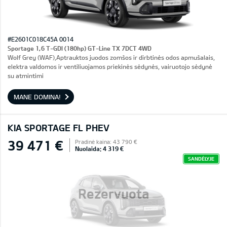
#E2601C018C45A 0014
Sportage 1,6 T-GDI (180hp) GT-Line TX 7DCT 4WD
Wolf Grey (WAF),Aptrauktos juodos zomšos ir dirbtinės odos apmušalais,
elektra valdomos ir ventiliuojamos priekinės sėdynės, vairuotojo sėdynė
su atmintimi
MANE DOMINA!
KIA SPORTAGE FL PHEV
39 471 €
Pradinė kaina: 43 790 €
Nuolaida: 4 319 €
SANDĖLYJE
Rezervuota