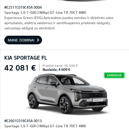
#E2511C019C45A 0004
Sportage 1,6 T-GDI (180hp) GT-Line TX 7DCT 4WD
Experience Green (EXG),Aptrauktos juodos zomšos ir dirbtinės odos
apmušalais, elektra valdomos ir ventiliuojamos priekinės sėdynės,
vairuotojo sėdynė su atmintimi
MANE DOMINA!
KIA SPORTAGE FL
42 081 €
Pradinė kaina: 46 690 €
Nuolaida: 4 609 €
SANDĖLYJE
#E2601C018C45A 0013
Sportage 1,6 T-GDI (180hp) GT-Line TX 7DCT 4WD