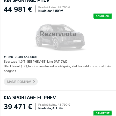
KIA SPORTAGE PHEV
44 981 €
Pradinė kaina: 49 790 €
Nuolaida: 4 809 €
SANDĖLYJE
Rezervuota
#E2601C046C45A 0001
Sportage 1.6 T-GDI PHEV GT-Line 6AT 2WD
Black Pearl (1K),Juodos verstos odos sėdynės, elektra valdomos priekinės
sėdynės
MANE DOMINA!
KIA SPORTAGE FL PHEV
39 471 €
Pradinė kaina: 43 790 €
Nuolaida: 4 319 €
SANDĖLYJE