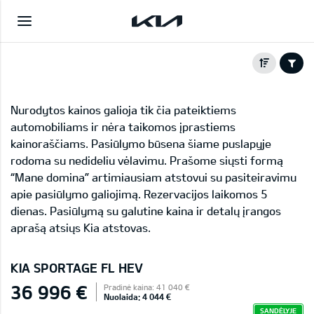
Nurodytos kainos galioja tik čia pateiktiems
automobiliams ir nėra taikomos įprastiems
kainoraščiams. Pasiūlymo būsena šiame puslapyje
rodoma su nedideliu vėlavimu. Prašome siųsti formą
“Mane domina” artimiausiam atstovui su pasiteiravimu
apie pasiūlymo galiojimą. Rezervacijos laikomos 5
dienas. Pasiūlymą su galutine kaina ir detalų įrangos
aprašą atsiųs Kia atstovas.
KIA SPORTAGE FL HEV
36 996 €
Pradinė kaina: 41 040 €
Nuolaida: 4 044 €
SANDĖLYJE