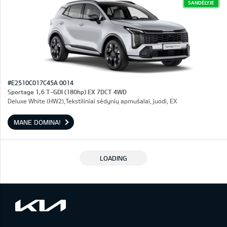
SANDĖLYJE
#E2510C017C45A 0014
Sportage 1,6 T-GDI (180hp) EX 7DCT 4WD
Deluxe White (HW2),Tekstiliniai sėdynių apmušalai, juodi, EX
MANE DOMINA!
LOADING