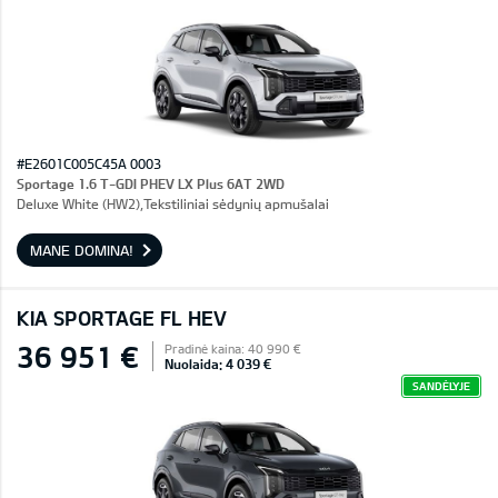
#E2601C005C45A 0003
Sportage 1.6 T-GDI PHEV LX Plus 6AT 2WD
Deluxe White (HW2),Tekstiliniai sėdynių apmušalai
MANE DOMINA!
KIA SPORTAGE FL HEV
36 951 €
Pradinė kaina: 40 990 €
Nuolaida: 4 039 €
SANDĖLYJE