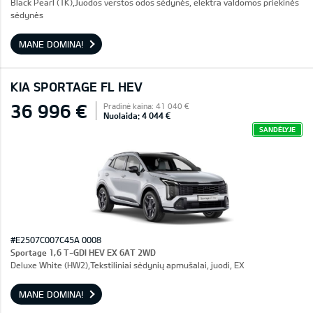
Black Pearl (1K),Juodos verstos odos sėdynės, elektra valdomos priekinės
sėdynės
MANE DOMINA!
KIA SPORTAGE FL HEV
36 996 €
Pradinė kaina: 41 040 €
Nuolaida: 4 044 €
SANDĖLYJE
#E2507C007C45A 0008
Sportage 1,6 T-GDI HEV EX 6AT 2WD
Deluxe White (HW2),Tekstiliniai sėdynių apmušalai, juodi, EX
MANE DOMINA!