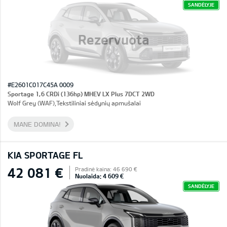
SANDĖLYJE
Rezervuota
#E2601C017C45A 0009
Sportage 1,6 CRDi (136hp) MHEV LX Plus 7DCT 2WD
Wolf Grey (WAF),Tekstiliniai sėdynių apmušalai
MANE DOMINA!
KIA SPORTAGE FL
42 081 €
Pradinė kaina: 46 690 €
Nuolaida: 4 609 €
SANDĖLYJE