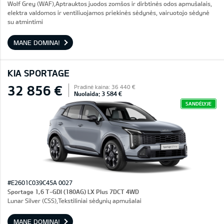
Wolf Grey (WAF),Aptrauktos juodos zomšos ir dirbtinės odos apmušalais,
elektra valdomos ir ventiliuojamos priekinės sėdynės, vairuotojo sėdynė
su atmintimi
MANE DOMINA!
KIA SPORTAGE
32 856 €
Pradinė kaina: 36 440 €
Nuolaida: 3 584 €
SANDĖLYJE
#E2601C039C45A 0027
Sportage 1,6 T-GDI (180AG) LX Plus 7DCT 4WD
Lunar Silver (CSS),Tekstiliniai sėdynių apmušalai
MANE DOMINA!