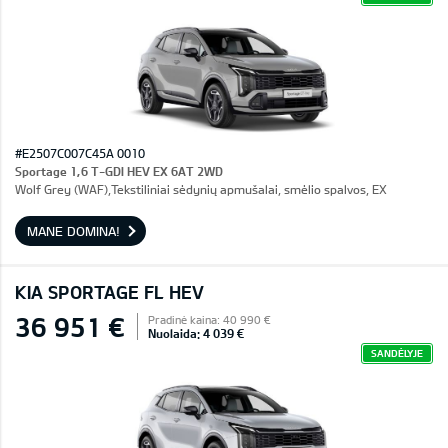
#E2507C007C45A 0010
Sportage 1,6 T-GDI HEV EX 6AT 2WD
Wolf Grey (WAF),Tekstiliniai sėdynių apmušalai, smėlio spalvos, EX
MANE DOMINA!
KIA SPORTAGE FL HEV
36 951 €
Pradinė kaina: 40 990 €
Nuolaida: 4 039 €
SANDĖLYJE