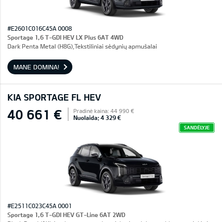
#E2601C016C45A 0008
Sportage 1,6 T-GDI HEV LX Plus 6AT 4WD
Dark Penta Metal (H8G),Tekstiliniai sėdynių apmušalai
MANE DOMINA!
KIA SPORTAGE FL HEV
40 661 €
Pradinė kaina: 44 990 €
Nuolaida: 4 329 €
SANDĖLYJE
#E2511C023C45A 0001
Sportage 1,6 T-GDI HEV GT-Line 6AT 2WD