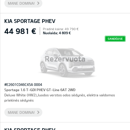
MANE DOMINA!
KIA SPORTAGE PHEV
44 981 €
Pradinė kaina: 49 790 €
Nuolaida: 4 809 €
SANDĖLYJE
Rezervuota
#E2601C046C45A 0004
Sportage 1.6 T-GDI PHEV GT-Line 6AT 2WD
Deluxe White (HW2),Juodos verstos odos sėdynės, elektra valdomos
priekinės sėdynės
MANE DOMINA!