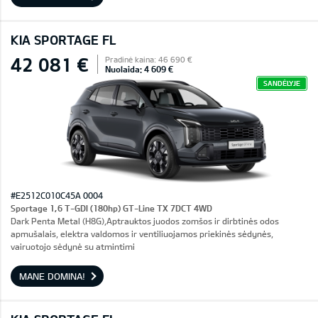
KIA SPORTAGE FL
42 081 €
Pradinė kaina: 46 690 €
Nuolaida: 4 609 €
SANDĖLYJE
#E2512C010C45A 0004
Sportage 1,6 T-GDI (180hp) GT-Line TX 7DCT 4WD
Dark Penta Metal (H8G),Aptrauktos juodos zomšos ir dirbtinės odos
apmušalais, elektra valdomos ir ventiliuojamos priekinės sėdynės,
vairuotojo sėdynė su atmintimi
MANE DOMINA!