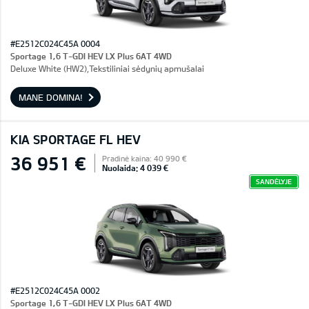
#E2512C024C45A 0004
Sportage 1,6 T-GDI HEV LX Plus 6AT 4WD
Deluxe White (HW2),Tekstiliniai sėdynių apmušalai
MANE DOMINA!
KIA SPORTAGE FL HEV
36 951 €
Pradinė kaina: 40 990 €
Nuolaida: 4 039 €
SANDĖLYJE
#E2512C024C45A 0002
Sportage 1,6 T-GDI HEV LX Plus 6AT 4WD