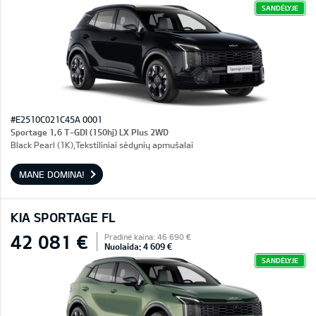
SANDĖLYJE
#E2510C021C45A 0001
Sportage 1,6 T-GDI (150hj) LX Plus 2WD
Black Pearl (1K),Tekstiliniai sėdynių apmušalai
MANE DOMINA!
KIA SPORTAGE FL
42 081 €
Pradinė kaina: 46 690 €
Nuolaida: 4 609 €
SANDĖLYJE