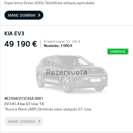
Experience Green (EXG),Tekstiliniai sėdynių apmušalai
MANE DOMINA!
KIA EV3
49 190 €
Pradinė kaina: 52 190 €
Nuolaida: 3 000 €
SANDĖLYJE
Rezervuota
#E2504C015C45A 0001
EV3 81,4 kw GT Line TX
"Aurora Black (ABP),Dirbtinės odos sėdynės GT-Line
MANE DOMINA!