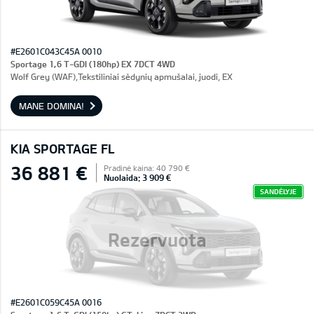
#E2601C043C45A 0010
Sportage 1,6 T-GDI (180hp) EX 7DCT 4WD
Wolf Grey (WAF),Tekstiliniai sėdynių apmušalai, juodi, EX
MANE DOMINA!
KIA SPORTAGE FL
36 881 €
Pradinė kaina: 40 790 €
Nuolaida: 3 909 €
SANDĖLYJE
Rezervuota
#E2601C059C45A 0016