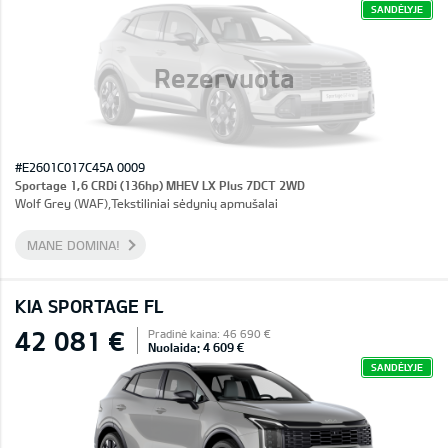
SANDĖLYJE
Rezervuota
#E2601C017C45A 0009
Sportage 1,6 CRDi (136hp) MHEV LX Plus 7DCT 2WD
Wolf Grey (WAF),Tekstiliniai sėdynių apmušalai
MANE DOMINA!
KIA SPORTAGE FL
42 081 €
Pradinė kaina: 46 690 €
Nuolaida: 4 609 €
SANDĖLYJE