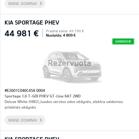
MANE DOMINA!
KIA SPORTAGE PHEV
44 981 €
Pradinė kaina: 49 790 €
Nuolaida: 4 809 €
SANDĖLYJE
Rezervuota
#E2601C046C45A 0004
Sportage 1.6 T-GDI PHEV GT-Line 6AT 2WD
Deluxe White (HW2),Juodos verstos odos sėdynės, elektra valdomos
priekinės sėdynės
MANE DOMINA!