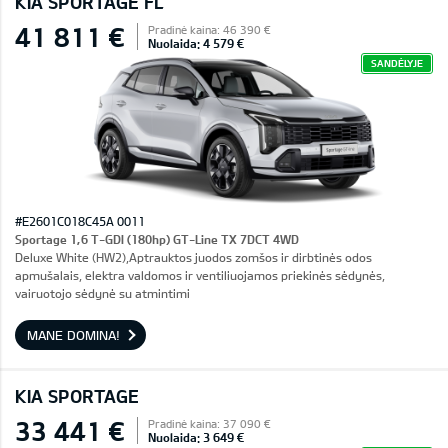
KIA SPORTAGE FL
41 811 €
Pradinė kaina: 46 390 €
Nuolaida: 4 579 €
SANDĖLYJE
#E2601C018C45A 0011
Sportage 1,6 T-GDI (180hp) GT-Line TX 7DCT 4WD
Deluxe White (HW2),Aptrauktos juodos zomšos ir dirbtinės odos
apmušalais, elektra valdomos ir ventiliuojamos priekinės sėdynės,
vairuotojo sėdynė su atmintimi
MANE DOMINA!
KIA SPORTAGE
33 441 €
Pradinė kaina: 37 090 €
Nuolaida: 3 649 €