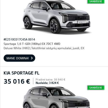
SANDĖLYJE
#E2510C017C45A 0014
Sportage 1,6 T-GDI (180hp) EX 7DCT 4WD
Deluxe White (HW2),Tekstiliniai sėdynių apmušalai, juodi, EX
MANE DOMINA!
KIA SPORTAGE FL
35 016 €
Pradinė kaina: 38 840 €
Nuolaida: 3 824 €
SANDĖLYJE