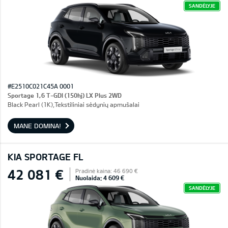
SANDĖLYJE
#E2510C021C45A 0001
Sportage 1,6 T-GDI (150hj) LX Plus 2WD
Black Pearl (1K),Tekstiliniai sėdynių apmušalai
MANE DOMINA!
KIA SPORTAGE FL
42 081 €
Pradinė kaina: 46 690 €
Nuolaida: 4 609 €
SANDĖLYJE