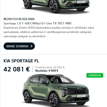
#E2601C018C45A 0006
Sportage 1,6 T-GDI (180hp) GT-Line TX 7DCT 4WD
Experience Green (EXG),Aptrauktos juodos zomšos ir dirbtinės odos
apmušalais, elektra valdomos ir ventiliuojamos priekinės sėdynės,
vairuotojo sėdynė su atmintimi
MANE DOMINA!
KIA SPORTAGE FL
42 081 €
Pradinė kaina: 46 690 €
Nuolaida: 4 609 €
SANDĖLYJE