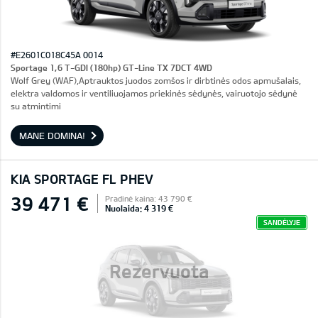
#E2601C018C45A 0014
Sportage 1,6 T-GDI (180hp) GT-Line TX 7DCT 4WD
Wolf Grey (WAF),Aptrauktos juodos zomšos ir dirbtinės odos apmušalais,
elektra valdomos ir ventiliuojamos priekinės sėdynės, vairuotojo sėdynė
su atmintimi
MANE DOMINA!
KIA SPORTAGE FL PHEV
39 471 €
Pradinė kaina: 43 790 €
Nuolaida: 4 319 €
SANDĖLYJE
Rezervuota