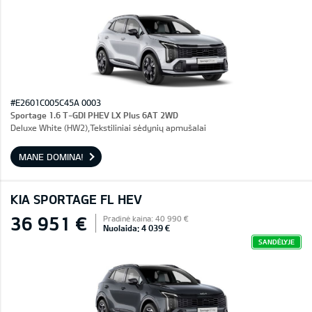
#E2601C005C45A 0003
Sportage 1.6 T-GDI PHEV LX Plus 6AT 2WD
Deluxe White (HW2),Tekstiliniai sėdynių apmušalai
MANE DOMINA!
KIA SPORTAGE FL HEV
36 951 €
Pradinė kaina: 40 990 €
Nuolaida: 4 039 €
SANDĖLYJE