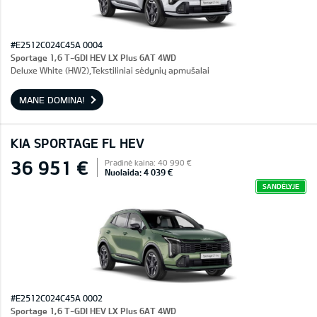
#E2512C024C45A 0004
Sportage 1,6 T-GDI HEV LX Plus 6AT 4WD
Deluxe White (HW2),Tekstiliniai sėdynių apmušalai
MANE DOMINA!
KIA SPORTAGE FL HEV
36 951 €
Pradinė kaina: 40 990 €
Nuolaida: 4 039 €
SANDĖLYJE
#E2512C024C45A 0002
Sportage 1,6 T-GDI HEV LX Plus 6AT 4WD