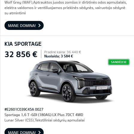
Wolf Grey (WAF),Aptrauktos juodos zomšos ir dirbtinės odos apmušalais,
elektra valdomos ir ventiliuojamos priekinės sėdynės, vairuotojo sėdynė
su atmintimi
MANE DOMINA!
KIA SPORTAGE
32 856 €
Pradinė kaina: 36 440 €
Nuolaida: 3 584 €
SANDĖLYJE
#E2601C039C45A 0027
Sportage 1,6 T-GDI (180AG) LX Plus 7DCT 4WD
Lunar Silver (CSS),Tekstiliniai sėdynių apmušalai
MANE DOMINA!