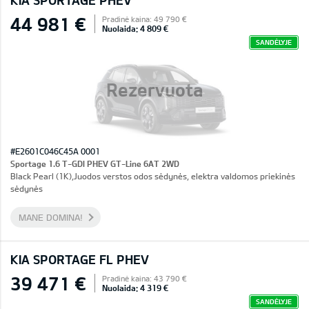
KIA SPORTAGE PHEV
44 981 €
Pradinė kaina: 49 790 €
Nuolaida: 4 809 €
SANDĖLYJE
Rezervuota
#E2601C046C45A 0001
Sportage 1.6 T-GDI PHEV GT-Line 6AT 2WD
Black Pearl (1K),Juodos verstos odos sėdynės, elektra valdomos priekinės
sėdynės
MANE DOMINA!
KIA SPORTAGE FL PHEV
39 471 €
Pradinė kaina: 43 790 €
Nuolaida: 4 319 €
SANDĖLYJE