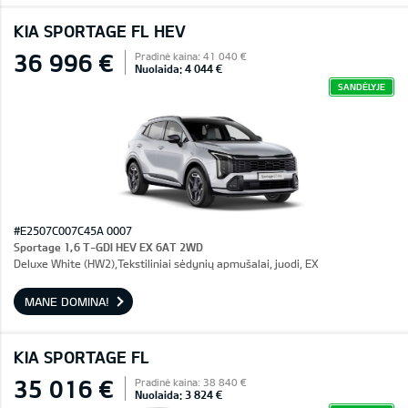
KIA SPORTAGE FL HEV
36 996 €
Pradinė kaina: 41 040 €
Nuolaida: 4 044 €
SANDĖLYJE
#E2507C007C45A 0007
Sportage 1,6 T-GDI HEV EX 6AT 2WD
Deluxe White (HW2),Tekstiliniai sėdynių apmušalai, juodi, EX
MANE DOMINA!
KIA SPORTAGE FL
35 016 €
Pradinė kaina: 38 840 €
Nuolaida: 3 824 €