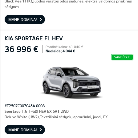
Black Pearl (1K),Juodos verstos odos sėdynės, elektra valdomos priekinės
sėdynės
MANE DOMINA!
KIA SPORTAGE FL HEV
36 996 €
Pradinė kaina: 41 040 €
Nuolaida: 4 044 €
SANDĖLYJE
#E2507C007C45A 0008
Sportage 1,6 T-GDI HEV EX 6AT 2WD
Deluxe White (HW2),Tekstiliniai sėdynių apmušalai, juodi, EX
MANE DOMINA!