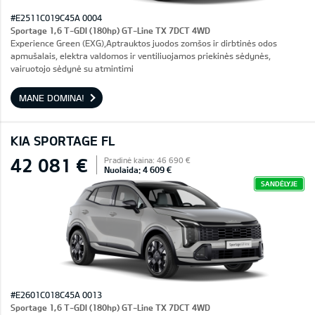
#E2511C019C45A 0004
Sportage 1,6 T-GDI (180hp) GT-Line TX 7DCT 4WD
Experience Green (EXG),Aptrauktos juodos zomšos ir dirbtinės odos
apmušalais, elektra valdomos ir ventiliuojamos priekinės sėdynės,
vairuotojo sėdynė su atmintimi
MANE DOMINA!
KIA SPORTAGE FL
42 081 €
Pradinė kaina: 46 690 €
Nuolaida: 4 609 €
SANDĖLYJE
#E2601C018C45A 0013
Sportage 1,6 T-GDI (180hp) GT-Line TX 7DCT 4WD