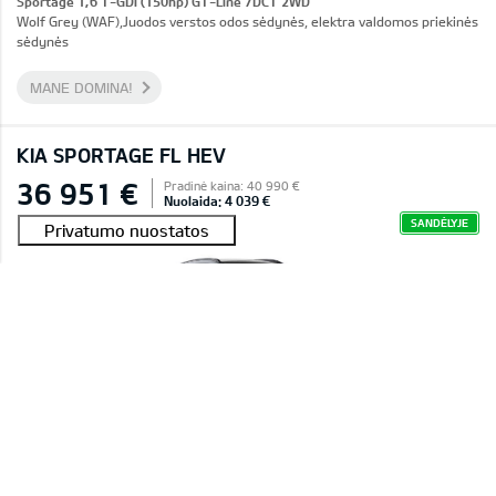
Sportage 1,6 T-GDI (150hp) GT-Line 7DCT 2WD
Wolf Grey (WAF),Juodos verstos odos sėdynės, elektra valdomos priekinės
sėdynės
MANE DOMINA!
KIA SPORTAGE FL HEV
36 951 €
Pradinė kaina: 40 990 €
Nuolaida: 4 039 €
SANDĖLYJE
#E2601C016C45A 0011
Sportage 1,6 T-GDI HEV LX Plus 6AT 4WD
Deluxe White (HW2),Tekstiliniai sėdynių apmušalai
MANE DOMINA!