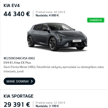
KIA EV4
44 340 €
Pradinė kaina: 48 340 €
Nuolaida: 4 000 €
SANDĖLYJE
#E2509C046C45A 0002
EV4 81,4 kw EX Plus
Dark Penta Metal (H8G),Tekstiliniai sėdynių apmušalai su ekologiškos odos
intarpais, juodi
MANE DOMINA!
KIA SPORTAGE
29 391 €
Pradinė kaina: 32 590 €
Nuolaida: 3 199 €