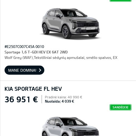
#E2507C007C45A 0010
Sportage 1,6 T-GDI HEV EX 6AT 2WD
Wolf Grey (WAF),Tekstiliniai sėdynių apmušalai, smėlio spalvos, EX
MANE DOMINA!
KIA SPORTAGE FL HEV
36 951 €
Pradinė kaina: 40 990 €
Nuolaida: 4 039 €
SANDĖLYJE