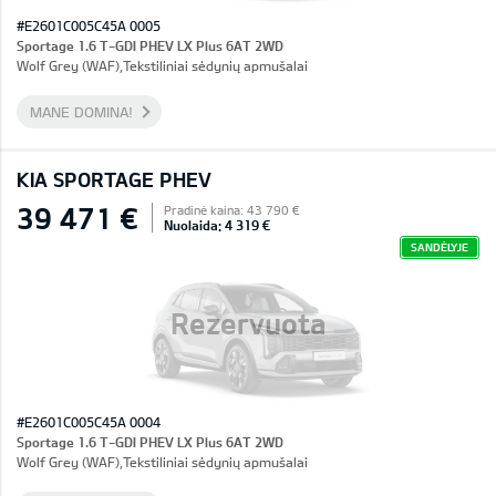
#E2601C005C45A 0005
Sportage 1.6 T-GDI PHEV LX Plus 6AT 2WD
Wolf Grey (WAF),Tekstiliniai sėdynių apmušalai
MANE DOMINA!
KIA SPORTAGE PHEV
39 471 €
Pradinė kaina: 43 790 €
Nuolaida: 4 319 €
SANDĖLYJE
Rezervuota
#E2601C005C45A 0004
Sportage 1.6 T-GDI PHEV LX Plus 6AT 2WD
Wolf Grey (WAF),Tekstiliniai sėdynių apmušalai