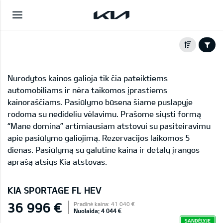
Nurodytos kainos galioja tik čia pateiktiems
automobiliams ir nėra taikomos įprastiems
kainoraščiams. Pasiūlymo būsena šiame puslapyje
rodoma su nedideliu vėlavimu. Prašome siųsti formą
“Mane domina” artimiausiam atstovui su pasiteiravimu
apie pasiūlymo galiojimą. Rezervacijos laikomos 5
dienas. Pasiūlymą su galutine kaina ir detalų įrangos
aprašą atsiųs Kia atstovas.
KIA SPORTAGE FL HEV
36 996 €
Pradinė kaina: 41 040 €
Nuolaida: 4 044 €
SANDĖLYJE