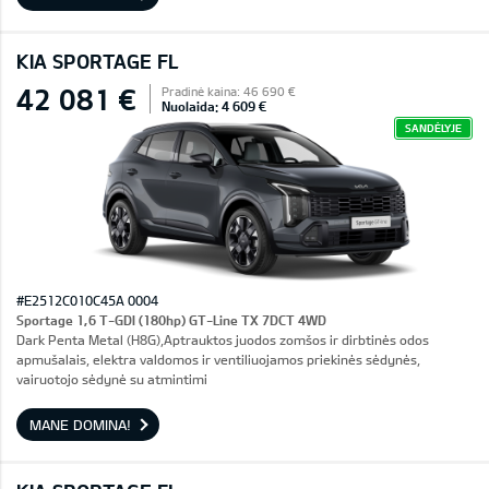
KIA SPORTAGE FL
42 081 €
Pradinė kaina: 46 690 €
Nuolaida: 4 609 €
SANDĖLYJE
#E2512C010C45A 0004
Sportage 1,6 T-GDI (180hp) GT-Line TX 7DCT 4WD
Dark Penta Metal (H8G),Aptrauktos juodos zomšos ir dirbtinės odos
apmušalais, elektra valdomos ir ventiliuojamos priekinės sėdynės,
vairuotojo sėdynė su atmintimi
MANE DOMINA!