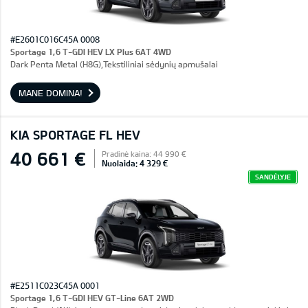
#E2601C016C45A 0008
Sportage 1,6 T-GDI HEV LX Plus 6AT 4WD
Dark Penta Metal (H8G),Tekstiliniai sėdynių apmušalai
MANE DOMINA!
KIA SPORTAGE FL HEV
40 661 €
Pradinė kaina: 44 990 €
Nuolaida: 4 329 €
SANDĖLYJE
#E2511C023C45A 0001
Sportage 1,6 T-GDI HEV GT-Line 6AT 2WD