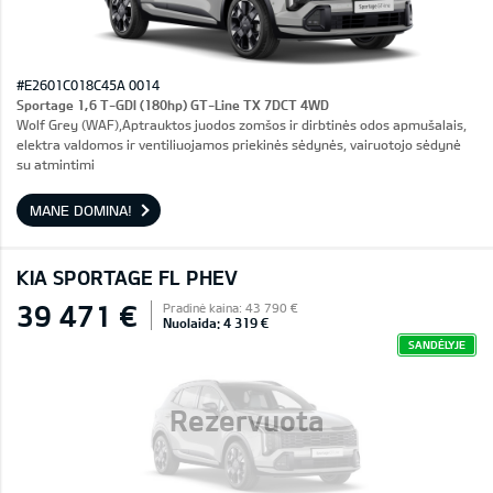
#E2601C018C45A 0014
Sportage 1,6 T-GDI (180hp) GT-Line TX 7DCT 4WD
Wolf Grey (WAF),Aptrauktos juodos zomšos ir dirbtinės odos apmušalais,
elektra valdomos ir ventiliuojamos priekinės sėdynės, vairuotojo sėdynė
su atmintimi
MANE DOMINA!
KIA SPORTAGE FL PHEV
39 471 €
Pradinė kaina: 43 790 €
Nuolaida: 4 319 €
SANDĖLYJE
Rezervuota