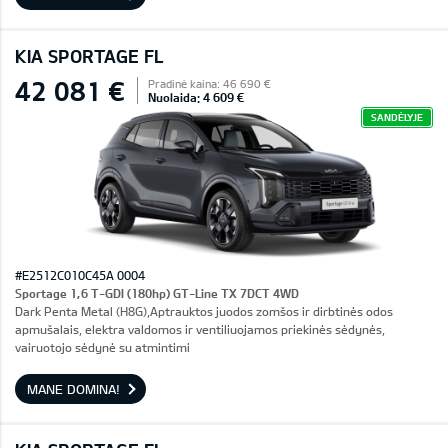
KIA SPORTAGE FL
42 081 €
Pradinė kaina: 46 690 €
Nuolaida: 4 609 €
SANDĖLYJE
#E2512C010C45A 0004
Sportage 1,6 T-GDI (180hp) GT-Line TX 7DCT 4WD
Dark Penta Metal (H8G),Aptrauktos juodos zomšos ir dirbtinės odos
apmušalais, elektra valdomos ir ventiliuojamos priekinės sėdynės,
vairuotojo sėdynė su atmintimi
MANE DOMINA!