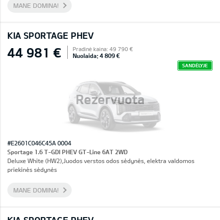
MANE DOMINA!
KIA SPORTAGE PHEV
44 981 €
Pradinė kaina: 49 790 €
Nuolaida: 4 809 €
SANDĖLYJE
Rezervuota
#E2601C046C45A 0004
Sportage 1.6 T-GDI PHEV GT-Line 6AT 2WD
Deluxe White (HW2),Juodos verstos odos sėdynės, elektra valdomos
priekinės sėdynės
MANE DOMINA!