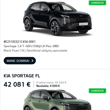
SANDĖLYJE
#E2510C021C45A 0001
Sportage 1,6 T-GDI (150hj) LX Plus 2WD
Black Pearl (1K),Tekstiliniai sėdynių apmušalai
MANE DOMINA!
KIA SPORTAGE FL
42 081 €
Pradinė kaina: 46 690 €
Nuolaida: 4 609 €
SANDĖLYJE