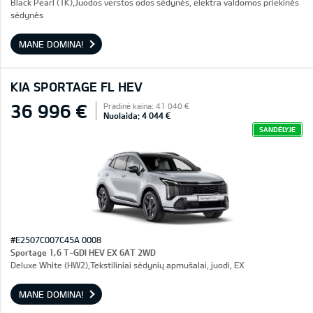
Black Pearl (1K),Juodos verstos odos sėdynės, elektra valdomos priekinės
sėdynės
MANE DOMINA!
KIA SPORTAGE FL HEV
36 996 €
Pradinė kaina: 41 040 €
Nuolaida: 4 044 €
SANDĖLYJE
#E2507C007C45A 0008
Sportage 1,6 T-GDI HEV EX 6AT 2WD
Deluxe White (HW2),Tekstiliniai sėdynių apmušalai, juodi, EX
MANE DOMINA!