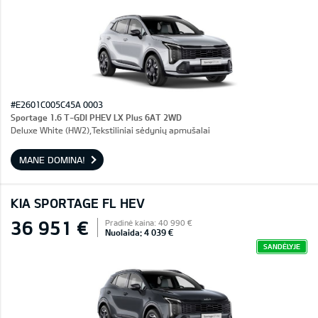
#E2601C005C45A 0003
Sportage 1.6 T-GDI PHEV LX Plus 6AT 2WD
Deluxe White (HW2),Tekstiliniai sėdynių apmušalai
MANE DOMINA!
KIA SPORTAGE FL HEV
36 951 €
Pradinė kaina: 40 990 €
Nuolaida: 4 039 €
SANDĖLYJE