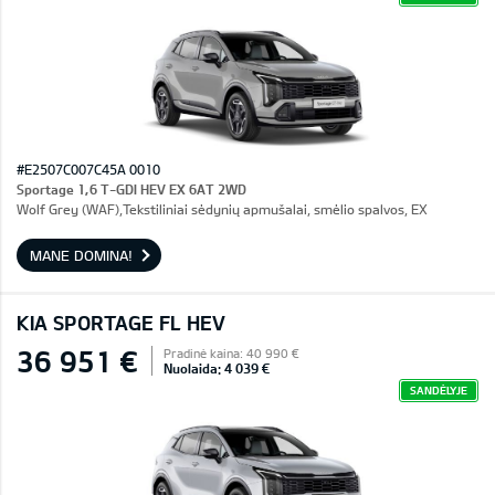
#E2507C007C45A 0010
Sportage 1,6 T-GDI HEV EX 6AT 2WD
Wolf Grey (WAF),Tekstiliniai sėdynių apmušalai, smėlio spalvos, EX
MANE DOMINA!
KIA SPORTAGE FL HEV
36 951 €
Pradinė kaina: 40 990 €
Nuolaida: 4 039 €
SANDĖLYJE