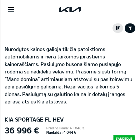
Nurodytos kainos galioja tik čia pateiktiems
automobiliams ir nėra taikomos įprastiems
kainoraščiams. Pasiūlymo būsena šiame puslapyje
rodoma su nedideliu vėlavimu. Prašome siųsti formą
“Mane domina” artimiausiam atstovui su pasiteiravimu
apie pasiūlymo galiojimą. Rezervacijos laikomos 5
dienas. Pasiūlymą su galutine kaina ir detalų įrangos
aprašą atsiųs Kia atstovas.
KIA SPORTAGE FL HEV
36 996 €
Pradinė kaina: 41 040 €
Nuolaida: 4 044 €
SANDĖLYJE