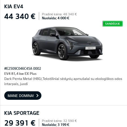
KIA EV4
44 340 €
Pradinė kaina: 48 340 €
Nuolaida: 4 000 €
SANDĖLYJE
#E2509C046C45A 0002
EV4 81,4 kw EX Plus
Dark Penta Metal (H8G),Tekstiliniai sėdynių apmušalai su ekologiškos odos
intarpais, juodi
MANE DOMINA!
KIA SPORTAGE
29 391 €
Pradinė kaina: 32 590 €
Nuolaida: 3 199 €