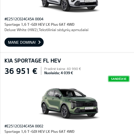
#E2512C024C45A 0004
Sportage 1,6 T-GDI HEV LX Plus 6AT 4WD
Deluxe White (HW2),Tekstiliniai sėdynių apmušalai
MANE DOMINA!
KIA SPORTAGE FL HEV
36 951 €
Pradinė kaina: 40 990 €
Nuolaida: 4 039 €
SANDĖLYJE
#E2512C024C45A 0002
Sportage 1,6 T-GDI HEV LX Plus 6AT 4WD