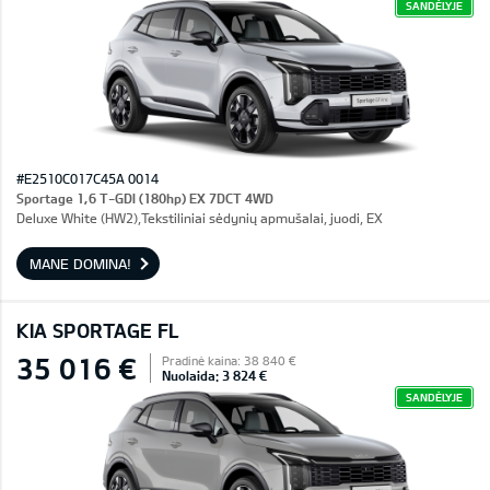
SANDĖLYJE
#E2510C017C45A 0014
Sportage 1,6 T-GDI (180hp) EX 7DCT 4WD
Deluxe White (HW2),Tekstiliniai sėdynių apmušalai, juodi, EX
MANE DOMINA!
KIA SPORTAGE FL
35 016 €
Pradinė kaina: 38 840 €
Nuolaida: 3 824 €
SANDĖLYJE