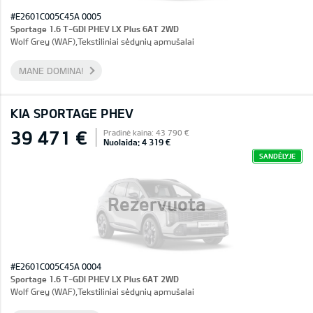
#E2601C005C45A 0005
Sportage 1.6 T-GDI PHEV LX Plus 6AT 2WD
Wolf Grey (WAF),Tekstiliniai sėdynių apmušalai
MANE DOMINA!
KIA SPORTAGE PHEV
39 471 €
Pradinė kaina: 43 790 €
Nuolaida: 4 319 €
SANDĖLYJE
Rezervuota
#E2601C005C45A 0004
Sportage 1.6 T-GDI PHEV LX Plus 6AT 2WD
Wolf Grey (WAF),Tekstiliniai sėdynių apmušalai