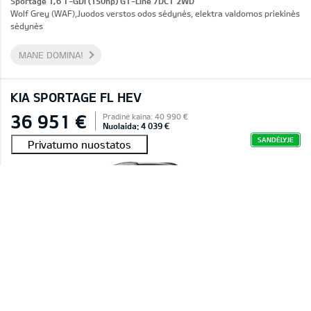
Sportage 1,6 T-GDI (150hp) GT-Line 7DCT 2WD
Wolf Grey (WAF),Juodos verstos odos sėdynės, elektra valdomos priekinės
sėdynės
MANE DOMINA!
KIA SPORTAGE FL HEV
36 951 €
Pradinė kaina: 40 990 €
Nuolaida: 4 039 €
SANDĖLYJE
#E2601C016C45A 0011
Sportage 1,6 T-GDI HEV LX Plus 6AT 4WD
Deluxe White (HW2),Tekstiliniai sėdynių apmušalai
MANE DOMINA!