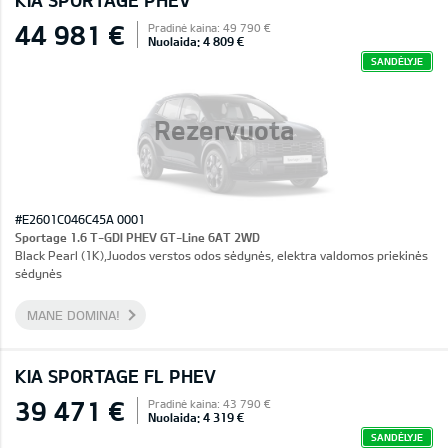
KIA SPORTAGE PHEV
44 981 €
Pradinė kaina: 49 790 €
Nuolaida: 4 809 €
SANDĖLYJE
Rezervuota
#E2601C046C45A 0001
Sportage 1.6 T-GDI PHEV GT-Line 6AT 2WD
Black Pearl (1K),Juodos verstos odos sėdynės, elektra valdomos priekinės
sėdynės
MANE DOMINA!
KIA SPORTAGE FL PHEV
39 471 €
Pradinė kaina: 43 790 €
Nuolaida: 4 319 €
SANDĖLYJE