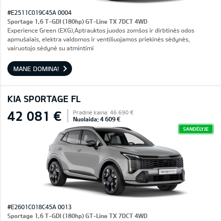
#E2511C019C45A 0004
Sportage 1,6 T-GDI (180hp) GT-Line TX 7DCT 4WD
Experience Green (EXG),Aptrauktos juodos zomšos ir dirbtinės odos
apmušalais, elektra valdomos ir ventiliuojamos priekinės sėdynės,
vairuotojo sėdynė su atmintimi
MANE DOMINA!
KIA SPORTAGE FL
42 081 €
Pradinė kaina: 46 690 €
Nuolaida: 4 609 €
SANDĖLYJE
#E2601C018C45A 0013
Sportage 1,6 T-GDI (180hp) GT-Line TX 7DCT 4WD