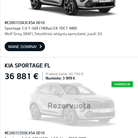
#E2601C043C45A 0010
Sportage 1,6 T-GDI (180hp) EX 7DCT 4WD
Wolf Grey (WAF),Tekstiliniai sėdynių apmušalai, juodi, EX
MANE DOMINA!
KIA SPORTAGE FL
36 881 €
Pradinė kaina: 40 790 €
Nuolaida: 3 909 €
SANDĖLYJE
Rezervuota
#E2601C059C45A 0016