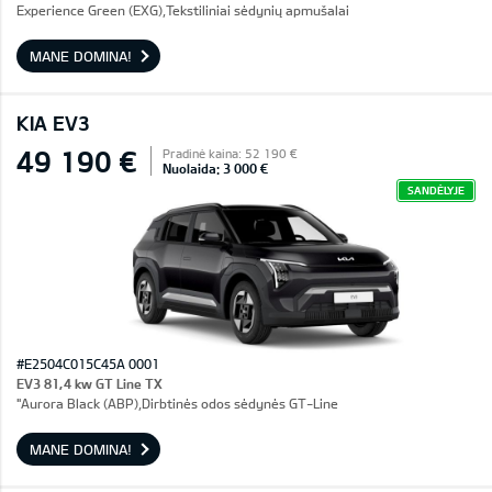
Experience Green (EXG),Tekstiliniai sėdynių apmušalai
MANE DOMINA!
KIA EV3
49 190 €
Pradinė kaina: 52 190 €
Nuolaida: 3 000 €
SANDĖLYJE
#E2504C015C45A 0001
EV3 81,4 kw GT Line TX
"Aurora Black (ABP),Dirbtinės odos sėdynės GT-Line
MANE DOMINA!