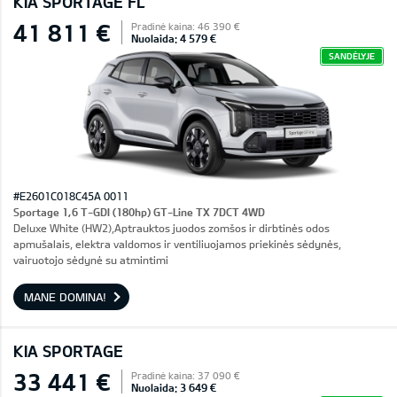
KIA SPORTAGE FL
41 811 €
Pradinė kaina: 46 390 €
Nuolaida: 4 579 €
SANDĖLYJE
#E2601C018C45A 0011
Sportage 1,6 T-GDI (180hp) GT-Line TX 7DCT 4WD
Deluxe White (HW2),Aptrauktos juodos zomšos ir dirbtinės odos
apmušalais, elektra valdomos ir ventiliuojamos priekinės sėdynės,
vairuotojo sėdynė su atmintimi
MANE DOMINA!
KIA SPORTAGE
33 441 €
Pradinė kaina: 37 090 €
Nuolaida: 3 649 €