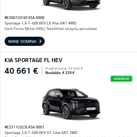
#E2601C016C45A 0008
Sportage 1,6 T-GDI HEV LX Plus 6AT 4WD
Dark Penta Metal (H8G),Tekstiliniai sėdynių apmušalai
MANE DOMINA!
KIA SPORTAGE FL HEV
40 661 €
Pradinė kaina: 44 990 €
Nuolaida: 4 329 €
SANDĖLYJE
#E2511C023C45A 0001
Sportage 1,6 T-GDI HEV GT-Line 6AT 2WD