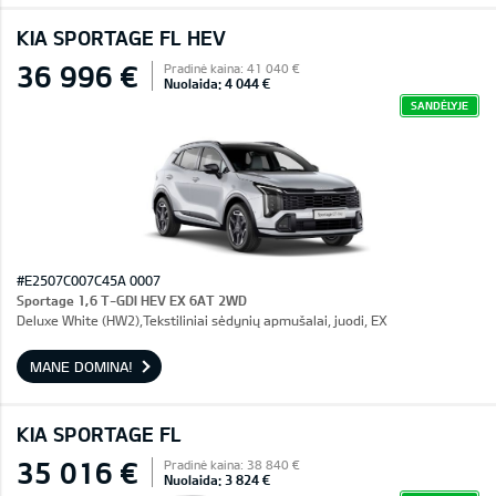
KIA SPORTAGE FL HEV
36 996 €
Pradinė kaina: 41 040 €
Nuolaida: 4 044 €
SANDĖLYJE
#E2507C007C45A 0007
Sportage 1,6 T-GDI HEV EX 6AT 2WD
Deluxe White (HW2),Tekstiliniai sėdynių apmušalai, juodi, EX
MANE DOMINA!
KIA SPORTAGE FL
35 016 €
Pradinė kaina: 38 840 €
Nuolaida: 3 824 €