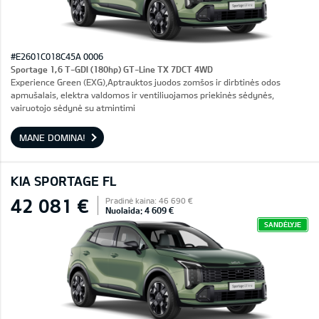
#E2601C018C45A 0006
Sportage 1,6 T-GDI (180hp) GT-Line TX 7DCT 4WD
Experience Green (EXG),Aptrauktos juodos zomšos ir dirbtinės odos
apmušalais, elektra valdomos ir ventiliuojamos priekinės sėdynės,
vairuotojo sėdynė su atmintimi
MANE DOMINA!
KIA SPORTAGE FL
42 081 €
Pradinė kaina: 46 690 €
Nuolaida: 4 609 €
SANDĖLYJE