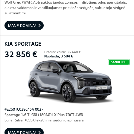
Wolf Grey (WAF),Aptrauktos juodos zomšos ir dirbtinės odos apmušalais,
elektra valdomos ir ventiliuojamos priekinės sėdynės, vairuotojo sėdynė
su atmintimi
MANE DOMINA!
KIA SPORTAGE
32 856 €
Pradinė kaina: 36 440 €
Nuolaida: 3 584 €
SANDĖLYJE
#E2601C039C45A 0027
Sportage 1,6 T-GDI (180AG) LX Plus 7DCT 4WD
Lunar Silver (CSS),Tekstiliniai sėdynių apmušalai
MANE DOMINA!