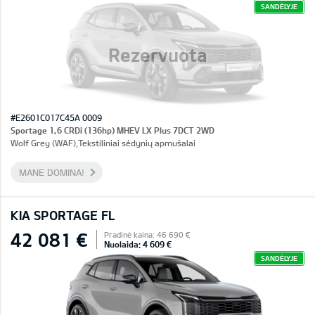
SANDĖLYJE
Rezervuota
#E2601C017C45A 0009
Sportage 1,6 CRDi (136hp) MHEV LX Plus 7DCT 2WD
Wolf Grey (WAF),Tekstiliniai sėdynių apmušalai
MANE DOMINA!
KIA SPORTAGE FL
42 081 €
Pradinė kaina: 46 690 €
Nuolaida: 4 609 €
SANDĖLYJE