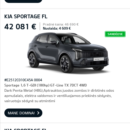
KIA SPORTAGE FL
42 081 €
Pradinė kaina: 46 690 €
Nuolaida: 4 609 €
SANDĖLYJE
#E2512C010C45A 0004
Sportage 1,6 T-GDI (180hp) GT-Line TX 7DCT 4WD
Dark Penta Metal (H8G),Aptrauktos juodos zomšos ir dirbtinės odos
apmušalais, elektra valdomos ir ventiliuojamos priekinės sėdynės,
vairuotojo sėdynė su atmintimi
MANE DOMINA!