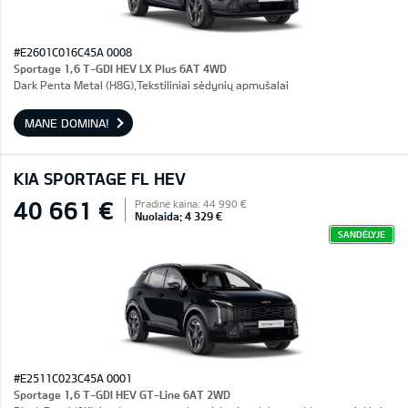
#E2601C016C45A 0008
Sportage 1,6 T-GDI HEV LX Plus 6AT 4WD
Dark Penta Metal (H8G),Tekstiliniai sėdynių apmušalai
MANE DOMINA!
KIA SPORTAGE FL HEV
40 661 €
Pradinė kaina: 44 990 €
Nuolaida: 4 329 €
SANDĖLYJE
#E2511C023C45A 0001
Sportage 1,6 T-GDI HEV GT-Line 6AT 2WD