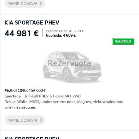
MANE DOMINA!
KIA SPORTAGE PHEV
44 981 €
Pradinė kaina: 49 790 €
Nuolaida: 4 809 €
SANDĖLYJE
Rezervuota
#E2601C046C45A 0004
Sportage 1.6 T-GDI PHEV GT-Line 6AT 2WD
Deluxe White (HW2),Juodos verstos odos sėdynės, elektra valdomos
priekinės sėdynės
MANE DOMINA!