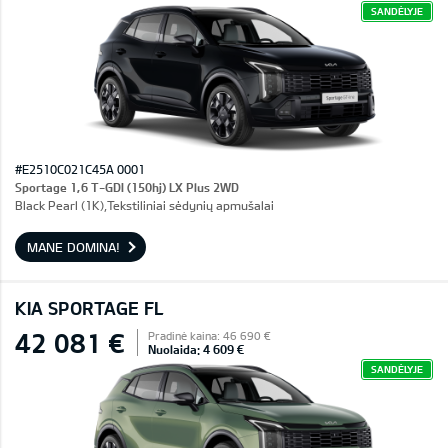
SANDĖLYJE
#E2510C021C45A 0001
Sportage 1,6 T-GDI (150hj) LX Plus 2WD
Black Pearl (1K),Tekstiliniai sėdynių apmušalai
MANE DOMINA!
KIA SPORTAGE FL
42 081 €
Pradinė kaina: 46 690 €
Nuolaida: 4 609 €
SANDĖLYJE