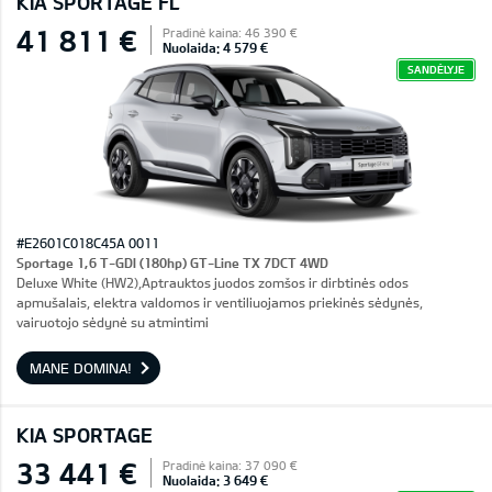
KIA SPORTAGE FL
41 811 €
Pradinė kaina: 46 390 €
Nuolaida: 4 579 €
SANDĖLYJE
#E2601C018C45A 0011
Sportage 1,6 T-GDI (180hp) GT-Line TX 7DCT 4WD
Deluxe White (HW2),Aptrauktos juodos zomšos ir dirbtinės odos
apmušalais, elektra valdomos ir ventiliuojamos priekinės sėdynės,
vairuotojo sėdynė su atmintimi
MANE DOMINA!
KIA SPORTAGE
33 441 €
Pradinė kaina: 37 090 €
Nuolaida: 3 649 €