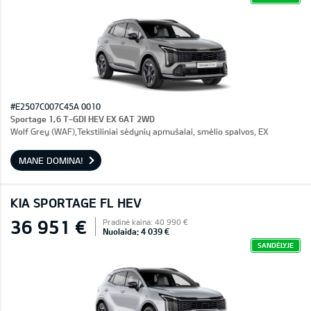
#E2507C007C45A 0010
Sportage 1,6 T-GDI HEV EX 6AT 2WD
Wolf Grey (WAF),Tekstiliniai sėdynių apmušalai, smėlio spalvos, EX
MANE DOMINA!
KIA SPORTAGE FL HEV
36 951 €
Pradinė kaina: 40 990 €
Nuolaida: 4 039 €
SANDĖLYJE