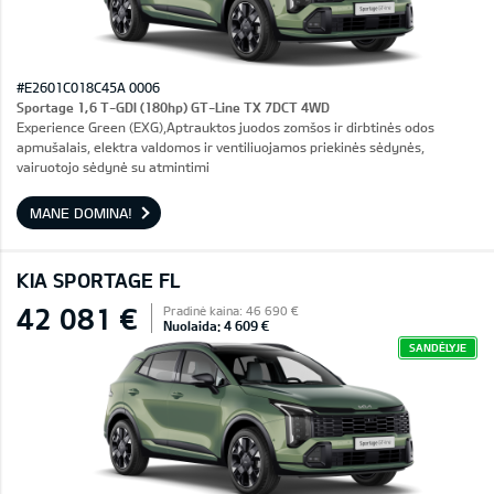
#E2601C018C45A 0006
Sportage 1,6 T-GDI (180hp) GT-Line TX 7DCT 4WD
Experience Green (EXG),Aptrauktos juodos zomšos ir dirbtinės odos
apmušalais, elektra valdomos ir ventiliuojamos priekinės sėdynės,
vairuotojo sėdynė su atmintimi
MANE DOMINA!
KIA SPORTAGE FL
42 081 €
Pradinė kaina: 46 690 €
Nuolaida: 4 609 €
SANDĖLYJE