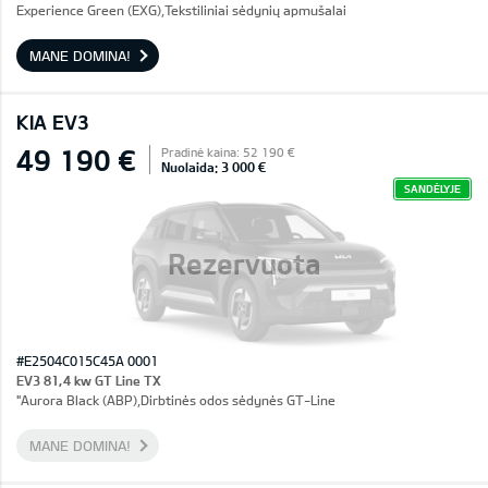
Experience Green (EXG),Tekstiliniai sėdynių apmušalai
MANE DOMINA!
KIA EV3
49 190 €
Pradinė kaina: 52 190 €
Nuolaida: 3 000 €
SANDĖLYJE
Rezervuota
#E2504C015C45A 0001
EV3 81,4 kw GT Line TX
"Aurora Black (ABP),Dirbtinės odos sėdynės GT-Line
MANE DOMINA!