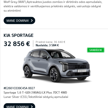
Wolf Grey (WAF),Aptrauktos juodos zomšos ir dirbtinės odos apmušalais,
elektra valdomos ir ventiliuojamos priekinės sėdynės, vairuotojo sėdynė
su atmintimi
MANE DOMINA!
KIA SPORTAGE
32 856 €
Pradinė kaina: 36 440 €
Nuolaida: 3 584 €
SANDĖLYJE
#E2601C039C45A 0027
Sportage 1,6 T-GDI (180AG) LX Plus 7DCT 4WD
Lunar Silver (CSS),Tekstiliniai sėdynių apmušalai
MANE DOMINA!