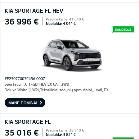
KIA SPORTAGE FL HEV
36 996 €
Pradinė kaina: 41 040 €
Nuolaida: 4 044 €
SANDĖLYJE
#E2507C007C45A 0007
Sportage 1,6 T-GDI HEV EX 6AT 2WD
Deluxe White (HW2),Tekstiliniai sėdynių apmušalai, juodi, EX
MANE DOMINA!
KIA SPORTAGE FL
35 016 €
Pradinė kaina: 38 840 €
Nuolaida: 3 824 €