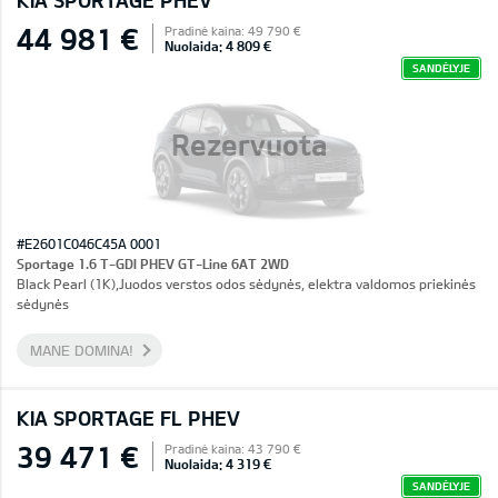
KIA SPORTAGE PHEV
44 981 €
Pradinė kaina: 49 790 €
Nuolaida: 4 809 €
SANDĖLYJE
Rezervuota
#E2601C046C45A 0001
Sportage 1.6 T-GDI PHEV GT-Line 6AT 2WD
Black Pearl (1K),Juodos verstos odos sėdynės, elektra valdomos priekinės
sėdynės
MANE DOMINA!
KIA SPORTAGE FL PHEV
39 471 €
Pradinė kaina: 43 790 €
Nuolaida: 4 319 €
SANDĖLYJE