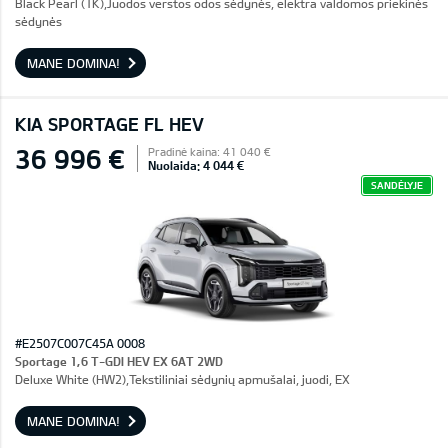
Black Pearl (1K),Juodos verstos odos sėdynės, elektra valdomos priekinės
sėdynės
MANE DOMINA!
KIA SPORTAGE FL HEV
36 996 €
Pradinė kaina: 41 040 €
Nuolaida: 4 044 €
SANDĖLYJE
#E2507C007C45A 0008
Sportage 1,6 T-GDI HEV EX 6AT 2WD
Deluxe White (HW2),Tekstiliniai sėdynių apmušalai, juodi, EX
MANE DOMINA!