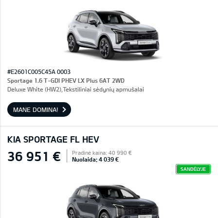
#E2601C005C45A 0003
Sportage 1.6 T-GDI PHEV LX Plus 6AT 2WD
Deluxe White (HW2),Tekstiliniai sėdynių apmušalai
MANE DOMINA!
KIA SPORTAGE FL HEV
36 951 €
Pradinė kaina: 40 990 €
Nuolaida: 4 039 €
SANDĖLYJE