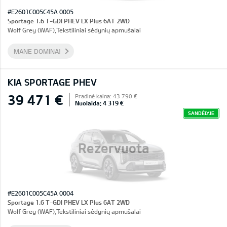
#E2601C005C45A 0005
Sportage 1.6 T-GDI PHEV LX Plus 6AT 2WD
Wolf Grey (WAF),Tekstiliniai sėdynių apmušalai
MANE DOMINA!
KIA SPORTAGE PHEV
39 471 €
Pradinė kaina: 43 790 €
Nuolaida: 4 319 €
SANDĖLYJE
Rezervuota
#E2601C005C45A 0004
Sportage 1.6 T-GDI PHEV LX Plus 6AT 2WD
Wolf Grey (WAF),Tekstiliniai sėdynių apmušalai