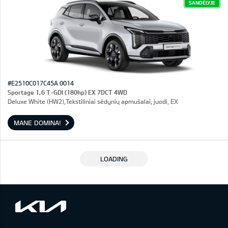
SANDĖLYJE
#E2510C017C45A 0014
Sportage 1,6 T-GDI (180hp) EX 7DCT 4WD
Deluxe White (HW2),Tekstiliniai sėdynių apmušalai, juodi, EX
MANE DOMINA!
LOADING