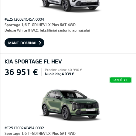
#E2512C024C45A 0004
Sportage 1,6 T-GDI HEV LX Plus 6AT 4WD
Deluxe White (HW2),Tekstiliniai sėdynių apmušalai
MANE DOMINA!
KIA SPORTAGE FL HEV
36 951 €
Pradinė kaina: 40 990 €
Nuolaida: 4 039 €
SANDĖLYJE
#E2512C024C45A 0002
Sportage 1,6 T-GDI HEV LX Plus 6AT 4WD