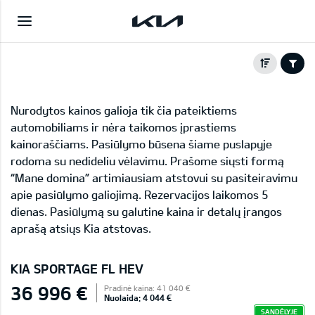
Nurodytos kainos galioja tik čia pateiktiems
automobiliams ir nėra taikomos įprastiems
kainoraščiams. Pasiūlymo būsena šiame puslapyje
rodoma su nedideliu vėlavimu. Prašome siųsti formą
“Mane domina” artimiausiam atstovui su pasiteiravimu
apie pasiūlymo galiojimą. Rezervacijos laikomos 5
dienas. Pasiūlymą su galutine kaina ir detalų įrangos
aprašą atsiųs Kia atstovas.
KIA SPORTAGE FL HEV
36 996 €
Pradinė kaina: 41 040 €
Nuolaida: 4 044 €
SANDĖLYJE