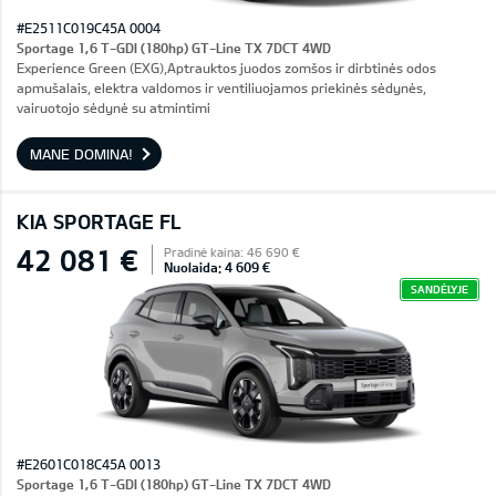
#E2511C019C45A 0004
Sportage 1,6 T-GDI (180hp) GT-Line TX 7DCT 4WD
Experience Green (EXG),Aptrauktos juodos zomšos ir dirbtinės odos
apmušalais, elektra valdomos ir ventiliuojamos priekinės sėdynės,
vairuotojo sėdynė su atmintimi
MANE DOMINA!
KIA SPORTAGE FL
42 081 €
Pradinė kaina: 46 690 €
Nuolaida: 4 609 €
SANDĖLYJE
#E2601C018C45A 0013
Sportage 1,6 T-GDI (180hp) GT-Line TX 7DCT 4WD