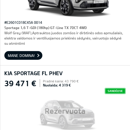
#E2601C018C45A 0014
Sportage 1,6 T-GDI (180hp) GT-Line TX 7DCT 4WD
Wolf Grey (WAF),Aptrauktos juodos zomšos ir dirbtinės odos apmušalais,
elektra valdomos ir ventiliuojamos priekinės sėdynės, vairuotojo sėdynė
su atmintimi
MANE DOMINA!
KIA SPORTAGE FL PHEV
39 471 €
Pradinė kaina: 43 790 €
Nuolaida: 4 319 €
SANDĖLYJE
Rezervuota