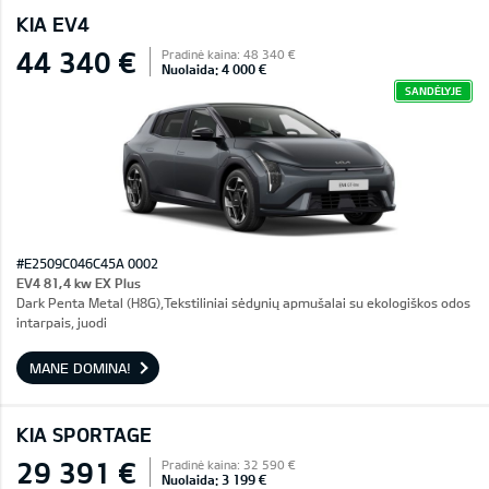
KIA EV4
44 340 €
Pradinė kaina: 48 340 €
Nuolaida: 4 000 €
SANDĖLYJE
#E2509C046C45A 0002
EV4 81,4 kw EX Plus
Dark Penta Metal (H8G),Tekstiliniai sėdynių apmušalai su ekologiškos odos
intarpais, juodi
MANE DOMINA!
KIA SPORTAGE
29 391 €
Pradinė kaina: 32 590 €
Nuolaida: 3 199 €