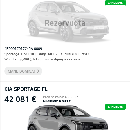
SANDĖLYJE
Rezervuota
#E2601C017C45A 0009
Sportage 1,6 CRDi (136hp) MHEV LX Plus 7DCT 2WD
Wolf Grey (WAF),Tekstiliniai sėdynių apmušalai
MANE DOMINA!
KIA SPORTAGE FL
42 081 €
Pradinė kaina: 46 690 €
Nuolaida: 4 609 €
SANDĖLYJE