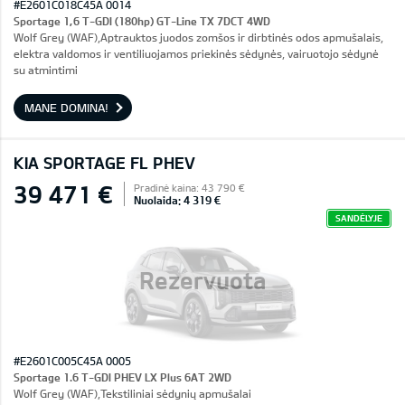
#E2601C018C45A 0014
Sportage 1,6 T-GDI (180hp) GT-Line TX 7DCT 4WD
Wolf Grey (WAF),Aptrauktos juodos zomšos ir dirbtinės odos apmušalais,
elektra valdomos ir ventiliuojamos priekinės sėdynės, vairuotojo sėdynė
su atmintimi
MANE DOMINA!
KIA SPORTAGE FL PHEV
39 471 €
Pradinė kaina: 43 790 €
Nuolaida: 4 319 €
SANDĖLYJE
Rezervuota
#E2601C005C45A 0005
Sportage 1.6 T-GDI PHEV LX Plus 6AT 2WD
Wolf Grey (WAF),Tekstiliniai sėdynių apmušalai