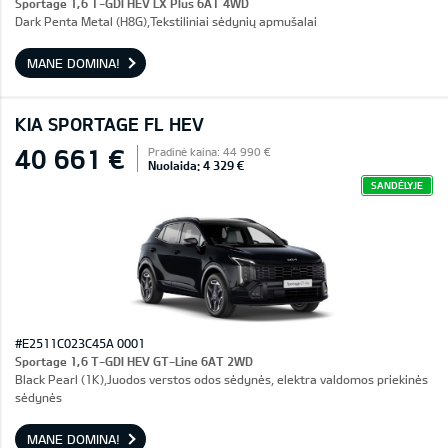
Sportage 1,6 T-GDI HEV LX Plus 6AT 4WD
Dark Penta Metal (H8G),Tekstiliniai sėdynių apmušalai
MANE DOMINA!
KIA SPORTAGE FL HEV
40 661 €
Pradinė kaina: 44 990 €
Nuolaida: 4 329 €
SANDĖLYJE
#E2511C023C45A 0001
Sportage 1,6 T-GDI HEV GT-Line 6AT 2WD
Black Pearl (1K),Juodos verstos odos sėdynės, elektra valdomos priekinės
sėdynės
MANE DOMINA!