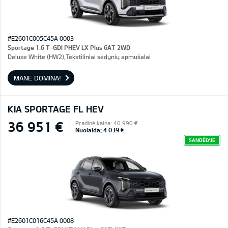
#E2601C005C45A 0003
Sportage 1.6 T-GDI PHEV LX Plus 6AT 2WD
Deluxe White (HW2),Tekstiliniai sėdynių apmušalai
MANE DOMINA!
KIA SPORTAGE FL HEV
36 951 €
Pradinė kaina: 40 990 €
Nuolaida: 4 039 €
SANDĖLYJE
#E2601C016C45A 0008