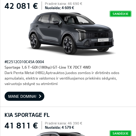
42 081 €
Pradinė kaina: 46 690 €
Nuolaida: 4 609 €
SANDĖLYJE
#E2512C010C45A 0004
Sportage 1,6 T-GDI (180hp) GT-Line TX 7DCT 4WD
Dark Penta Metal (H8G),Aptrauktos juodos zomšos ir dirbtinės odos
apmušalais, elektra valdomos ir ventiliuojamos priekinės sėdynės,
vairuotojo sėdynė su atmintimi
MANE DOMINA!
KIA SPORTAGE FL
41 811 €
Pradinė kaina: 46 390 €
Nuolaida: 4 579 €
SANDĖLYJE