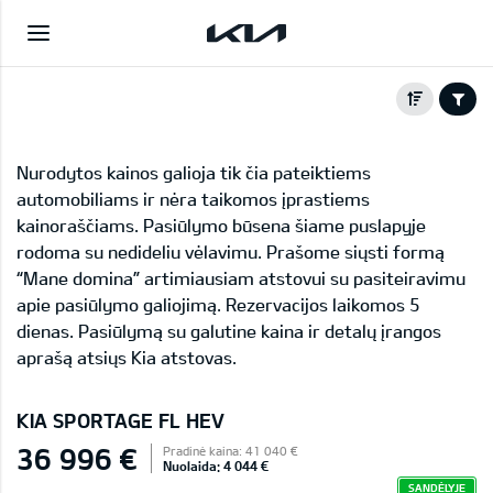
Nurodytos kainos galioja tik čia pateiktiems
automobiliams ir nėra taikomos įprastiems
kainoraščiams. Pasiūlymo būsena šiame puslapyje
rodoma su nedideliu vėlavimu. Prašome siųsti formą
“Mane domina” artimiausiam atstovui su pasiteiravimu
apie pasiūlymo galiojimą. Rezervacijos laikomos 5
dienas. Pasiūlymą su galutine kaina ir detalų įrangos
aprašą atsiųs Kia atstovas.
KIA SPORTAGE FL HEV
36 996 €
Pradinė kaina: 41 040 €
Nuolaida: 4 044 €
SANDĖLYJE