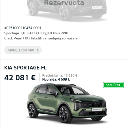
Rezervuota
#E2510C021C45A 0001
Sportage 1,6 T-GDI (150hj) LX Plus 2WD
Black Pearl (1K),Tekstiliniai sėdynių apmušalai
MANE DOMINA!
KIA SPORTAGE FL
42 081 €
Pradinė kaina: 46 690 €
Nuolaida: 4 609 €
SANDĖLYJE