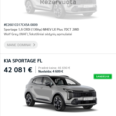
Rezervuota
#E2601C017C45A 0009
Sportage 1,6 CRDi (136hp) MHEV LX Plus 7DCT 2WD
Wolf Grey (WAF),Tekstiliniai sėdynių apmušalai
MANE DOMINA!
KIA SPORTAGE FL
42 081 €
Pradinė kaina: 46 690 €
Nuolaida: 4 609 €
SANDĖLYJE