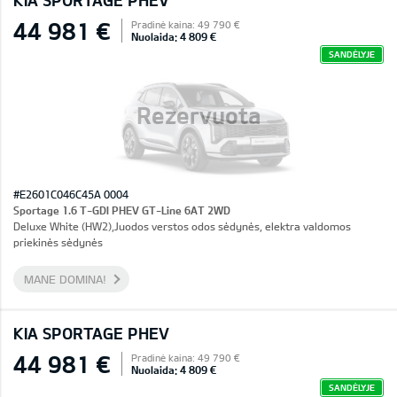
KIA SPORTAGE PHEV
44 981 €
Pradinė kaina: 49 790 €
Nuolaida: 4 809 €
SANDĖLYJE
Rezervuota
#E2601C046C45A 0004
Sportage 1.6 T-GDI PHEV GT-Line 6AT 2WD
Deluxe White (HW2),Juodos verstos odos sėdynės, elektra valdomos
priekinės sėdynės
MANE DOMINA!
KIA SPORTAGE PHEV
44 981 €
Pradinė kaina: 49 790 €
Nuolaida: 4 809 €
SANDĖLYJE