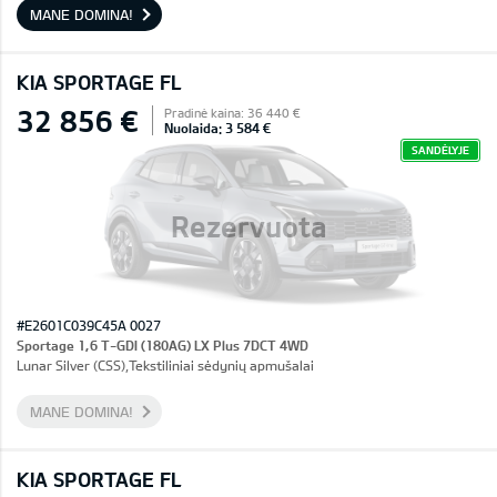
MANE DOMINA!
KIA SPORTAGE FL
32 856 €
Pradinė kaina: 36 440 €
Nuolaida: 3 584 €
SANDĖLYJE
Rezervuota
#E2601C039C45A 0027
Sportage 1,6 T-GDI (180AG) LX Plus 7DCT 4WD
Lunar Silver (CSS),Tekstiliniai sėdynių apmušalai
MANE DOMINA!
KIA SPORTAGE FL