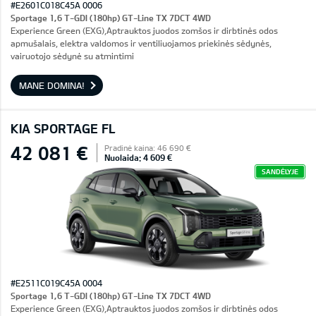
#E2601C018C45A 0006
Sportage 1,6 T-GDI (180hp) GT-Line TX 7DCT 4WD
Experience Green (EXG),Aptrauktos juodos zomšos ir dirbtinės odos
apmušalais, elektra valdomos ir ventiliuojamos priekinės sėdynės,
vairuotojo sėdynė su atmintimi
MANE DOMINA!
KIA SPORTAGE FL
42 081 €
Pradinė kaina: 46 690 €
Nuolaida: 4 609 €
SANDĖLYJE
#E2511C019C45A 0004
Sportage 1,6 T-GDI (180hp) GT-Line TX 7DCT 4WD
Experience Green (EXG),Aptrauktos juodos zomšos ir dirbtinės odos