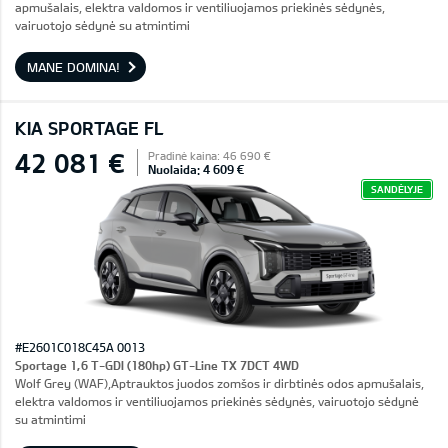
apmušalais, elektra valdomos ir ventiliuojamos priekinės sėdynės,
vairuotojo sėdynė su atmintimi
MANE DOMINA!
KIA SPORTAGE FL
42 081 €
Pradinė kaina: 46 690 €
Nuolaida: 4 609 €
SANDĖLYJE
#E2601C018C45A 0013
Sportage 1,6 T-GDI (180hp) GT-Line TX 7DCT 4WD
Wolf Grey (WAF),Aptrauktos juodos zomšos ir dirbtinės odos apmušalais,
elektra valdomos ir ventiliuojamos priekinės sėdynės, vairuotojo sėdynė
su atmintimi