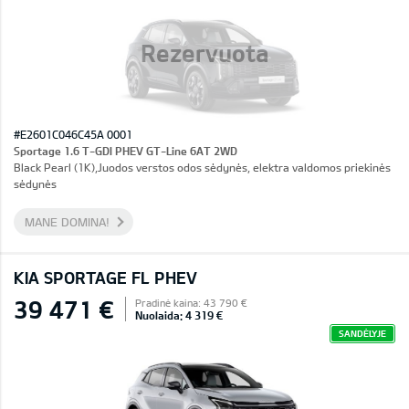
Rezervuota
#E2601C046C45A 0001
Sportage 1.6 T-GDI PHEV GT-Line 6AT 2WD
Black Pearl (1K),Juodos verstos odos sėdynės, elektra valdomos priekinės
sėdynės
MANE DOMINA!
KIA SPORTAGE FL PHEV
39 471 €
Pradinė kaina: 43 790 €
Nuolaida: 4 319 €
SANDĖLYJE