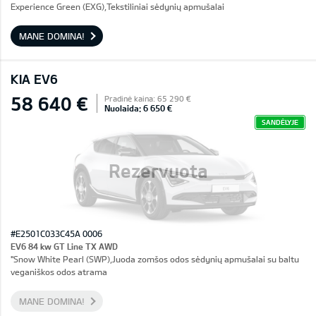
Experience Green (EXG),Tekstiliniai sėdynių apmušalai
MANE DOMINA!
KIA EV6
58 640 €
Pradinė kaina: 65 290 €
Nuolaida: 6 650 €
SANDĖLYJE
Rezervuota
#E2501C033C45A 0006
EV6 84 kw GT Line TX AWD
"Snow White Pearl (SWP),Juoda zomšos odos sėdynių apmušalai su baltu
veganiškos odos atrama
MANE DOMINA!