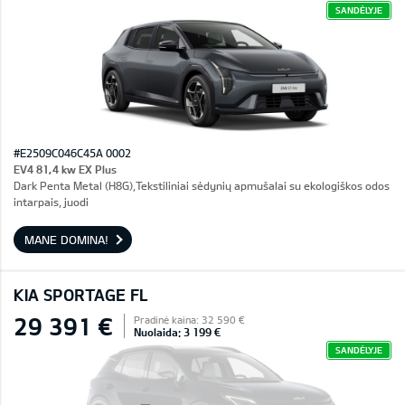
SANDĖLYJE
#E2509C046C45A 0002
EV4 81,4 kw EX Plus
Dark Penta Metal (H8G),Tekstiliniai sėdynių apmušalai su ekologiškos odos
intarpais, juodi
MANE DOMINA!
KIA SPORTAGE FL
29 391 €
Pradinė kaina: 32 590 €
Nuolaida: 3 199 €
SANDĖLYJE