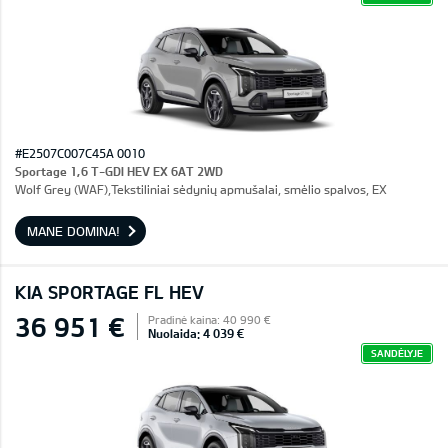
#E2507C007C45A 0010
Sportage 1,6 T-GDI HEV EX 6AT 2WD
Wolf Grey (WAF),Tekstiliniai sėdynių apmušalai, smėlio spalvos, EX
MANE DOMINA!
KIA SPORTAGE FL HEV
36 951 €
Pradinė kaina: 40 990 €
Nuolaida: 4 039 €
SANDĖLYJE