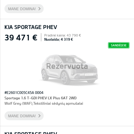
MANE DOMINA!
KIA SPORTAGE PHEV
39 471 €
Pradinė kaina: 43 790 €
Nuolaida: 4 319 €
SANDĖLYJE
Rezervuota
#E2601C005C45A 0004
Sportage 1.6 T-GDI PHEV LX Plus 6AT 2WD
Wolf Grey (WAF),Tekstiliniai sėdynių apmušalai
MANE DOMINA!