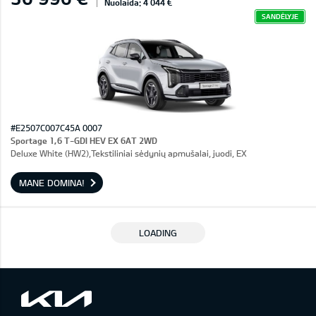
Nuolaida: 4 044 €
SANDĖLYJE
#E2507C007C45A 0007
Sportage 1,6 T-GDI HEV EX 6AT 2WD
Deluxe White (HW2),Tekstiliniai sėdynių apmušalai, juodi, EX
MANE DOMINA!
LOADING