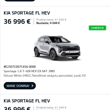
KIA SPORTAGE FL HEV
36 996 €
Pradinė kaina: 41 040 €
Nuolaida: 4 044 €
SANDĖLYJE
#E2507C007C45A 0008
Sportage 1,6 T-GDI HEV EX 6AT 2WD
Deluxe White (HW2),Tekstiliniai sėdynių apmušalai, juodi, EX
MANE DOMINA!
KIA SPORTAGE FL HEV
36 996 €
Pradinė kaina: 41 040 €