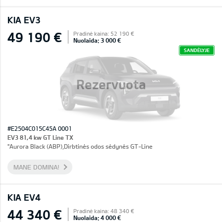
KIA EV3
49 190 €
Pradinė kaina: 52 190 €
Nuolaida: 3 000 €
SANDĖLYJE
Rezervuota
#E2504C015C45A 0001
EV3 81,4 kw GT Line TX
"Aurora Black (ABP),Dirbtinės odos sėdynės GT-Line
MANE DOMINA!
KIA EV4
44 340 €
Pradinė kaina: 48 340 €
Nuolaida: 4 000 €