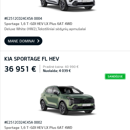
#E2512C024C45A 0004
Sportage 1,6 T-GDI HEV LX Plus 6AT 4WD
Deluxe White (HW2),Tekstiliniai sėdynių apmušalai
MANE DOMINA!
KIA SPORTAGE FL HEV
36 951 €
Pradinė kaina: 40 990 €
Nuolaida: 4 039 €
SANDĖLYJE
#E2512C024C45A 0002
Sportage 1,6 T-GDI HEV LX Plus 6AT 4WD