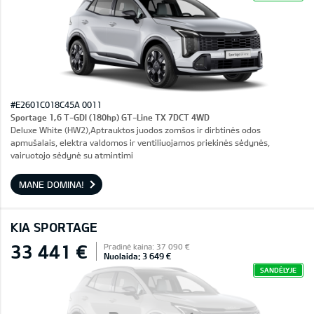
#E2601C018C45A 0011
Sportage 1,6 T-GDI (180hp) GT-Line TX 7DCT 4WD
Deluxe White (HW2),Aptrauktos juodos zomšos ir dirbtinės odos
apmušalais, elektra valdomos ir ventiliuojamos priekinės sėdynės,
vairuotojo sėdynė su atmintimi
MANE DOMINA!
KIA SPORTAGE
33 441 €
Pradinė kaina: 37 090 €
Nuolaida: 3 649 €
SANDĖLYJE