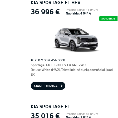
KIA SPORTAGE FL HEV
36 996 €
Pradinė kaina: 41 040 €
Nuolaida: 4 044 €
SANDĖLYJE
#E2507C007C45A 0008
Sportage 1,6 T-GDI HEV EX 6AT 2WD
Deluxe White (HW2),Tekstiliniai sėdynių apmušalai, juodi,
EX
MANE DOMINA!
KIA SPORTAGE FL
35 016 €
Pradinė kaina: 38 840 €
Nuolaida: 3 824 €