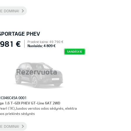
E DOMINA!
 SPORTAGE PHEV
 981 €
Pradinė kaina: 49 790 €
Nuolaida: 4 809 €
SANDĖLYJE
Rezervuota
1C046C45A 0001
ge 1.6 T-GDI PHEV GT-Line 6AT 2WD
Pearl (1K),Juodos verstos odos sėdynės, elektra
os priekinės sėdynės
E DOMINA!