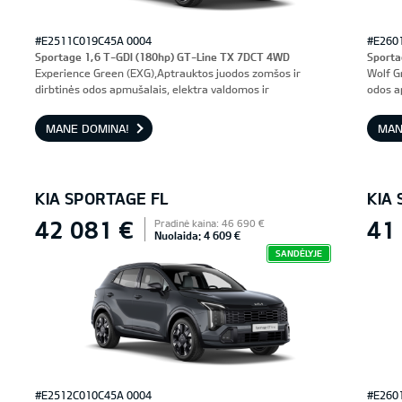
#E2511C019C45A 0004
#E260
Sportage 1,6 T-GDI (180hp) GT-Line TX 7DCT 4WD
Sporta
Experience Green (EXG),Aptrauktos juodos zomšos ir
Wolf G
dirbtinės odos apmušalais, elektra valdomos ir
odos a
ventiliuojamos priekinės sėdynės, vairuotojo sėdynė su
prieki
atmintimi
MANE DOMINA!
MAN
KIA SPORTAGE FL
KIA
42 081 €
41
Pradinė kaina: 46 690 €
Nuolaida: 4 609 €
SANDĖLYJE
#E2512C010C45A 0004
#E260