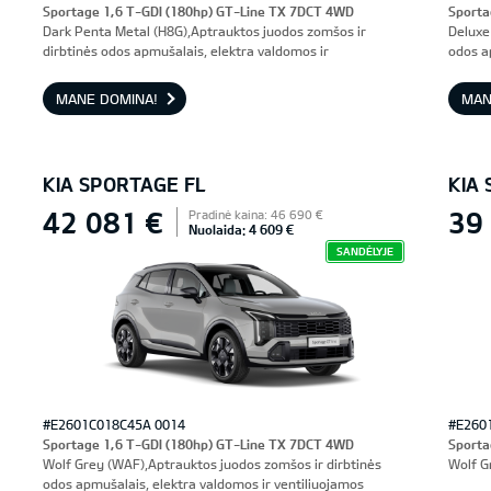
Sportage 1,6 T-GDI (180hp) GT-Line TX 7DCT 4WD
Sporta
Dark Penta Metal (H8G),Aptrauktos juodos zomšos ir
Deluxe
dirbtinės odos apmušalais, elektra valdomos ir
odos a
ventiliuojamos priekinės sėdynės, vairuotojo sėdynė su
prieki
atmintimi
MANE DOMINA!
MAN
KIA SPORTAGE FL
KIA
42 081 €
39
Pradinė kaina: 46 690 €
Nuolaida: 4 609 €
SANDĖLYJE
#E2601C018C45A 0014
#E260
Sportage 1,6 T-GDI (180hp) GT-Line TX 7DCT 4WD
Sporta
Wolf Grey (WAF),Aptrauktos juodos zomšos ir dirbtinės
Wolf G
odos apmušalais, elektra valdomos ir ventiliuojamos