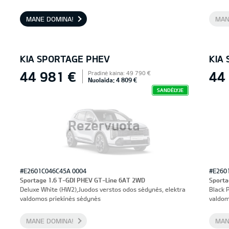
priekinės sėdynės, vairuotojo sėdynė su atmintimi
MANE DOMINA!
MAN
KIA SPORTAGE PHEV
KIA
44 981 €
44
Pradinė kaina: 49 790 €
Nuolaida: 4 809 €
SANDĖLYJE
Rezervuota
#E2601C046C45A 0004
#E260
Sportage 1.6 T-GDI PHEV GT-Line 6AT 2WD
Sporta
Deluxe White (HW2),Juodos verstos odos sėdynės, elektra
Black 
valdomos priekinės sėdynės
valdom
MANE DOMINA!
MAN