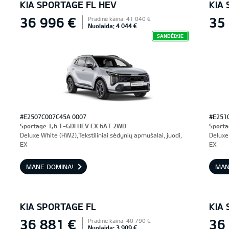
KIA SPORTAGE FL HEV
KIA
36 996 €
35
Pradinė kaina: 41 040 €
Nuolaida: 4 044 €
SANDĖLYJE
#E2507C007C45A 0007
#E251
Sportage 1,6 T-GDI HEV EX 6AT 2WD
Sporta
Deluxe White (HW2),Tekstiliniai sėdynių apmušalai, juodi,
Deluxe 
EX
EX
MANE DOMINA!
MAN
KIA SPORTAGE FL
KIA
36 881 €
36
Pradinė kaina: 40 790 €
Nuolaida: 3 909 €