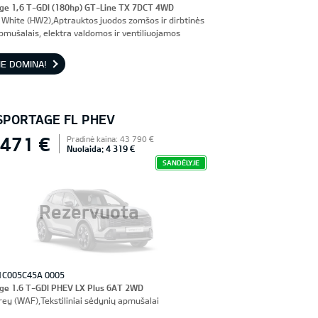
ge 1,6 T-GDI (180hp) GT-Line TX 7DCT 4WD
 White (HW2),Aptrauktos juodos zomšos ir dirbtinės
pmušalais, elektra valdomos ir ventiliuojamos
nės sėdynės, vairuotojo sėdynė su atmintimi
E DOMINA!
 SPORTAGE FL PHEV
 471 €
Pradinė kaina: 43 790 €
Nuolaida: 4 319 €
SANDĖLYJE
Rezervuota
1C005C45A 0005
ge 1.6 T-GDI PHEV LX Plus 6AT 2WD
rey (WAF),Tekstiliniai sėdynių apmušalai