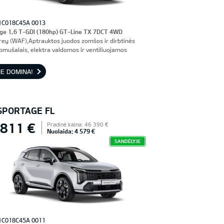
1C018C45A 0013
ge 1,6 T-GDI (180hp) GT-Line TX 7DCT 4WD
rey (WAF),Aptrauktos juodos zomšos ir dirbtinės
pmušalais, elektra valdomos ir ventiliuojamos
nės sėdynės, vairuotojo sėdynė su atmintimi
E DOMINA!
 SPORTAGE FL
 811 €
Pradinė kaina: 46 390 €
Nuolaida: 4 579 €
SANDĖLYJE
1C018C45A 0011