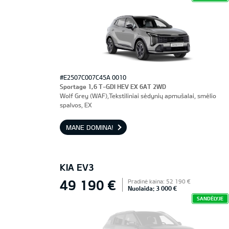
#E2507C007C45A 0010
Sportage 1,6 T-GDI HEV EX 6AT 2WD
Wolf Grey (WAF),Tekstiliniai sėdynių apmušalai, smėlio
spalvos, EX
MANE DOMINA!
KIA EV3
49 190 €
Pradinė kaina: 52 190 €
Nuolaida: 3 000 €
SANDĖLYJE