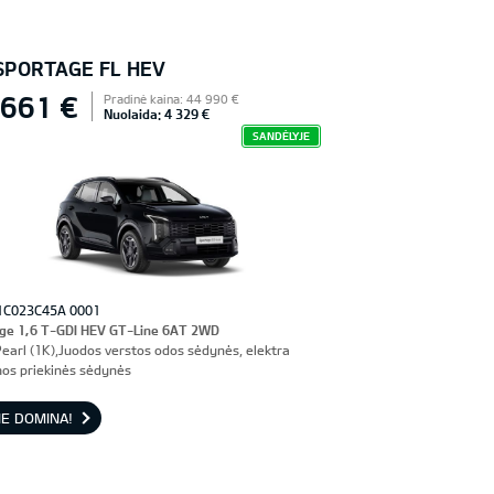
 SPORTAGE FL HEV
 661 €
Pradinė kaina: 44 990 €
Nuolaida: 4 329 €
SANDĖLYJE
1C023C45A 0001
ge 1,6 T-GDI HEV GT-Line 6AT 2WD
Pearl (1K),Juodos verstos odos sėdynės, elektra
os priekinės sėdynės
E DOMINA!