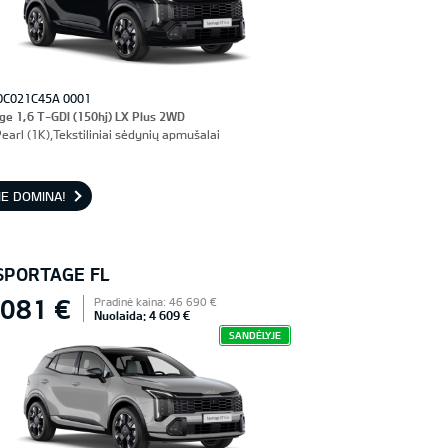
0C021C45A 0001
ge 1,6 T-GDI (150hj) LX Plus 2WD
earl (1K),Tekstiliniai sėdynių apmušalai
E DOMINA!
 SPORTAGE FL
 081 €
Pradinė kaina: 46 690 €
Nuolaida: 4 609 €
SANDĖLYJE