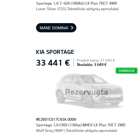
Sportage 1,6 T-GDI (180AG) LX Plus 7DCT 4WD
Lunar Silver (CSS),Tekstiliniai sėdynių apmušalai
MANE DOMINA!
KIA SPORTAGE
33 441 €
Pradinė kaina: 37 090 €
Nuolaida: 3 649 €
SANDĖLYJE
Rezervuota
#E2601C017C45A 0009
Sportage 1,6 CRDi (136hp) MHEV LX Plus 7DCT 2WD
Wolf Grey (WAF),Tekstiliniai sėdynių apmušalai