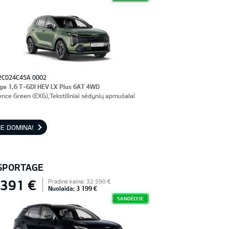
2C024C45A 0002
ge 1,6 T-GDI HEV LX Plus 6AT 4WD
ence Green (EXG),Tekstiliniai sėdynių apmušalai
E DOMINA!
 SPORTAGE
 391 €
Pradinė kaina: 32 590 €
Nuolaida: 3 199 €
SANDĖLYJE