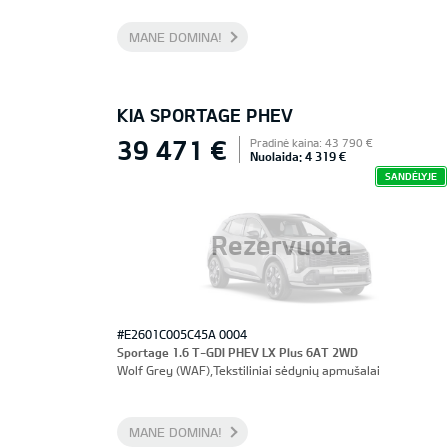
MANE DOMINA!
KIA SPORTAGE PHEV
39 471 €
Pradinė kaina: 43 790 €
Nuolaida: 4 319 €
SANDĖLYJE
Rezervuota
#E2601C005C45A 0004
Sportage 1.6 T-GDI PHEV LX Plus 6AT 2WD
Wolf Grey (WAF),Tekstiliniai sėdynių apmušalai
MANE DOMINA!