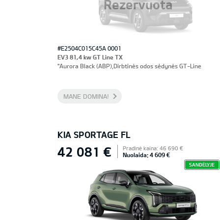
Rezervuota
#E2504C015C45A 0001
EV3 81,4 kw GT Line TX
"Aurora Black (ABP),Dirbtinės odos sėdynės GT-Line
MANE DOMINA!
KIA SPORTAGE FL
42 081 €
Pradinė kaina: 46 690 €
Nuolaida: 4 609 €
SANDĖLYJE