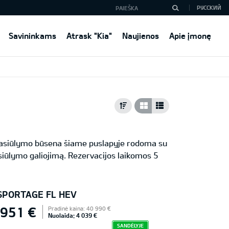
РУССКИЙ
Savininkams
Atrask "Kia"
Naujienos
Apie įmonę
 Pasiūlymo būsena šiame puslapyje rodoma su
iūlymo galiojimą. Rezervacijos laikomos 5
 SPORTAGE FL HEV
 951 €
Pradinė kaina: 40 990 €
Nuolaida: 4 039 €
SANDĖLYJE