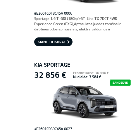
#E2601C018C45A 0006
Sportage 1,6 T-GDI (180hp) GT-Line TX 7DCT 4WD
Experience Green (EXG),Aptrauktos juodos zomšos ir
dirbtinės odos apmušalais, elektra valdomos ir
ventiliuojamos priekinės sėdynės, vairuotojo sėdynė su
atmintimi
MANE DOMINA!
KIA SPORTAGE
32 856 €
Pradinė kaina: 36 440 €
Nuolaida: 3 584 €
SANDĖLYJE
#E2601C039C45A 0027