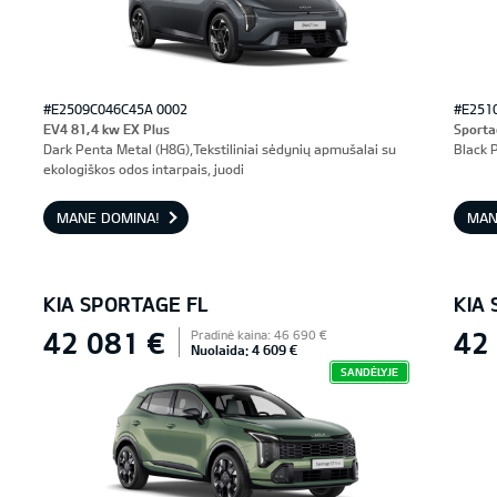
#E2509C046C45A 0002
#E251
EV4 81,4 kw EX Plus
Sporta
Dark Penta Metal (H8G),Tekstiliniai sėdynių apmušalai su
Black P
ekologiškos odos intarpais, juodi
MANE DOMINA!
MAN
KIA SPORTAGE FL
KIA
42 081 €
42
Pradinė kaina: 46 690 €
Nuolaida: 4 609 €
SANDĖLYJE