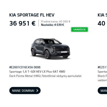
KIA SPORTAGE FL HEV
KIA
36 951 €
40
Pradinė kaina: 40 990 €
Nuolaida: 4 039 €
SANDĖLYJE
#E2601C016C45A 0008
#E251
Sportage 1,6 T-GDI HEV LX Plus 6AT 4WD
Sporta
Dark Penta Metal (H8G),Tekstiliniai sėdynių apmušalai
Black 
valdom
MANE DOMINA!
MAN