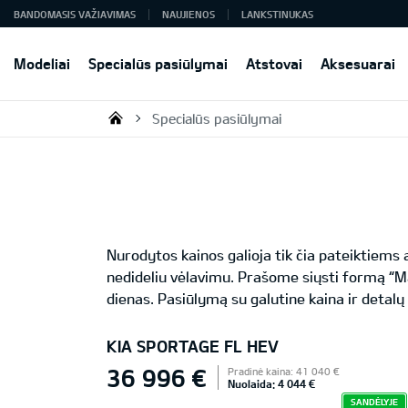
BANDOMASIS VAŽIAVIMAS
NAUJIENOS
LANKSTINUKAS
Modeliai
Specialūs pasiūlymai
Atstovai
Aksesuarai
Specialūs pasiūlymai
KIA AUTO AS
Nurodytos kainos galioja tik čia pateiktiem
nedideliu vėlavimu. Prašome siųsti formą “M
dienas. Pasiūlymą su galutine kaina ir detalų
KIA SPORTAGE FL HEV
36 996 €
Pradinė kaina: 41 040 €
Nuolaida: 4 044 €
SANDĖLYJE