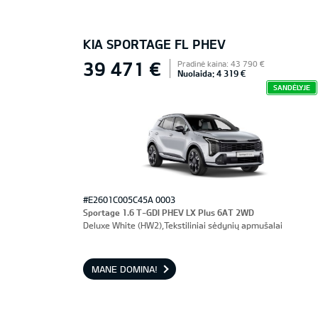
KIA SPORTAGE FL PHEV
39 471 €
Pradinė kaina: 43 790 €
Nuolaida: 4 319 €
SANDĖLYJE
#E2601C005C45A 0003
Sportage 1.6 T-GDI PHEV LX Plus 6AT 2WD
Deluxe White (HW2),Tekstiliniai sėdynių apmušalai
MANE DOMINA!