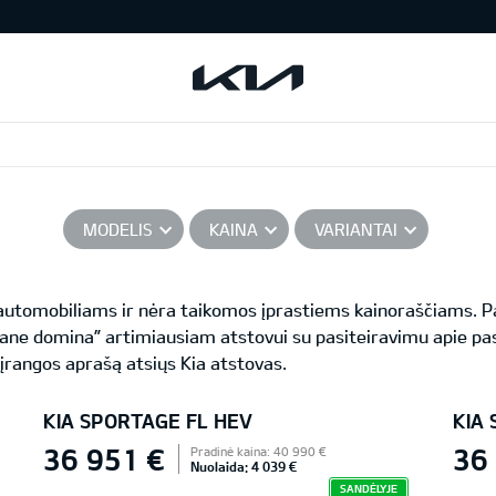
MODELIS
KAINA
VARIANTAI
s automobiliams ir nėra taikomos įprastiems kainoraščiams.
ane domina” artimiausiam atstovui su pasiteiravimu apie pas
 įrangos aprašą atsiųs Kia atstovas.
KIA SPORTAGE FL HEV
KIA
36 951 €
36
Pradinė kaina: 40 990 €
Nuolaida: 4 039 €
SANDĖLYJE