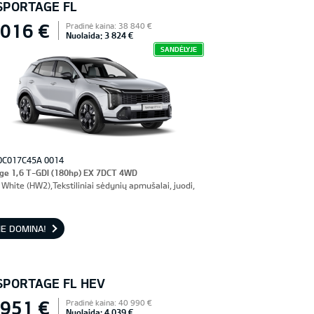
 SPORTAGE FL
 016 €
Pradinė kaina: 38 840 €
Nuolaida: 3 824 €
SANDĖLYJE
0C017C45A 0014
ge 1,6 T-GDI (180hp) EX 7DCT 4WD
White (HW2),Tekstiliniai sėdynių apmušalai, juodi,
E DOMINA!
 SPORTAGE FL HEV
 951 €
Pradinė kaina: 40 990 €
Nuolaida: 4 039 €