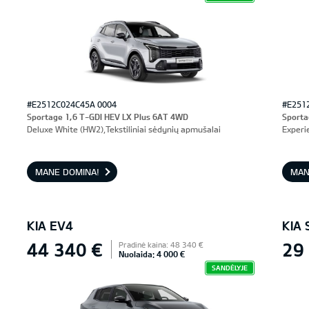
#E2512C024C45A 0004
#E251
Sportage 1,6 T-GDI HEV LX Plus 6AT 4WD
Sporta
Deluxe White (HW2),Tekstiliniai sėdynių apmušalai
Experi
MANE DOMINA!
MAN
KIA EV4
KIA
44 340 €
29
Pradinė kaina: 48 340 €
Nuolaida: 4 000 €
SANDĖLYJE