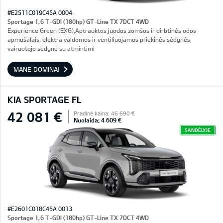
#E2511C019C45A 0004
Sportage 1,6 T-GDI (180hp) GT-Line TX 7DCT 4WD
Experience Green (EXG),Aptrauktos juodos zomšos ir dirbtinės odos
apmušalais, elektra valdomos ir ventiliuojamos priekinės sėdynės,
vairuotojo sėdynė su atmintimi
MANE DOMINA!
KIA SPORTAGE FL
42 081 €
Pradinė kaina: 46 690 €
Nuolaida: 4 609 €
SANDĖLYJE
#E2601C018C45A 0013
Sportage 1,6 T-GDI (180hp) GT-Line TX 7DCT 4WD