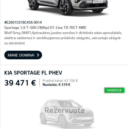
#E2601C018C45A 0014
Sportage 1,6 T-GDI (180hp) GT-Line TX 7DCT 4WD
Wolf Grey (WAF),Aptrauktos juodos zomšos ir dirbtinės odos apmušalais,
elektra valdomos ir ventiliuojamos priekinės sėdynės, vairuotojo sėdynė
su atmintimi
MANE DOMINA!
KIA SPORTAGE FL PHEV
39 471 €
Pradinė kaina: 43 790 €
Nuolaida: 4 319 €
SANDĖLYJE
Rezervuota