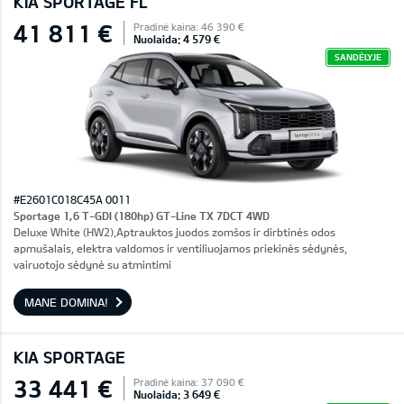
KIA SPORTAGE FL
41 811 €
Pradinė kaina: 46 390 €
Nuolaida: 4 579 €
SANDĖLYJE
#E2601C018C45A 0011
Sportage 1,6 T-GDI (180hp) GT-Line TX 7DCT 4WD
Deluxe White (HW2),Aptrauktos juodos zomšos ir dirbtinės odos
apmušalais, elektra valdomos ir ventiliuojamos priekinės sėdynės,
vairuotojo sėdynė su atmintimi
MANE DOMINA!
KIA SPORTAGE
33 441 €
Pradinė kaina: 37 090 €
Nuolaida: 3 649 €