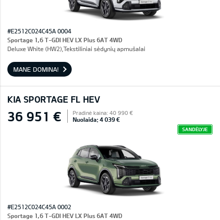
#E2512C024C45A 0004
Sportage 1,6 T-GDI HEV LX Plus 6AT 4WD
Deluxe White (HW2),Tekstiliniai sėdynių apmušalai
MANE DOMINA!
KIA SPORTAGE FL HEV
36 951 €
Pradinė kaina: 40 990 €
Nuolaida: 4 039 €
SANDĖLYJE
#E2512C024C45A 0002
Sportage 1,6 T-GDI HEV LX Plus 6AT 4WD