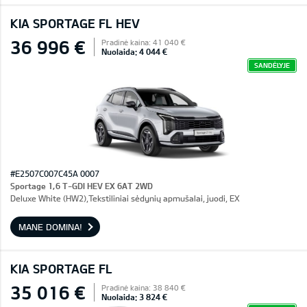
KIA SPORTAGE FL HEV
36 996 €
Pradinė kaina: 41 040 €
Nuolaida: 4 044 €
SANDĖLYJE
#E2507C007C45A 0007
Sportage 1,6 T-GDI HEV EX 6AT 2WD
Deluxe White (HW2),Tekstiliniai sėdynių apmušalai, juodi, EX
MANE DOMINA!
KIA SPORTAGE FL
35 016 €
Pradinė kaina: 38 840 €
Nuolaida: 3 824 €