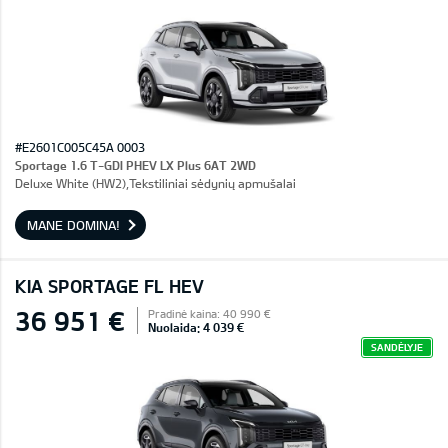
#E2601C005C45A 0003
Sportage 1.6 T-GDI PHEV LX Plus 6AT 2WD
Deluxe White (HW2),Tekstiliniai sėdynių apmušalai
MANE DOMINA!
KIA SPORTAGE FL HEV
36 951 €
Pradinė kaina: 40 990 €
Nuolaida: 4 039 €
SANDĖLYJE