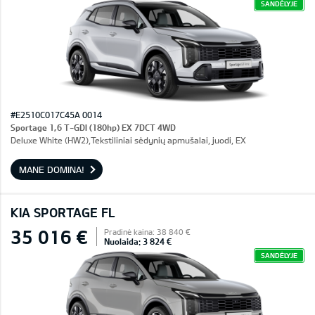
SANDĖLYJE
#E2510C017C45A 0014
Sportage 1,6 T-GDI (180hp) EX 7DCT 4WD
Deluxe White (HW2),Tekstiliniai sėdynių apmušalai, juodi, EX
MANE DOMINA!
KIA SPORTAGE FL
35 016 €
Pradinė kaina: 38 840 €
Nuolaida: 3 824 €
SANDĖLYJE