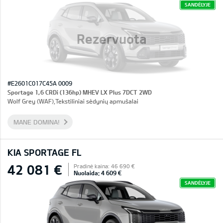
SANDĖLYJE
Rezervuota
#E2601C017C45A 0009
Sportage 1,6 CRDi (136hp) MHEV LX Plus 7DCT 2WD
Wolf Grey (WAF),Tekstiliniai sėdynių apmušalai
MANE DOMINA!
KIA SPORTAGE FL
42 081 €
Pradinė kaina: 46 690 €
Nuolaida: 4 609 €
SANDĖLYJE