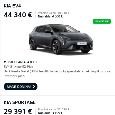
KIA EV4
44 340 €
Pradinė kaina: 48 340 €
Nuolaida: 4 000 €
SANDĖLYJE
#E2509C046C45A 0002
EV4 81,4 kw EX Plus
Dark Penta Metal (H8G),Tekstiliniai sėdynių apmušalai su ekologiškos odos
intarpais, juodi
MANE DOMINA!
KIA SPORTAGE
29 391 €
Pradinė kaina: 32 590 €
Nuolaida: 3 199 €