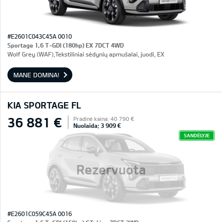
#E2601C043C45A 0010
Sportage 1,6 T-GDI (180hp) EX 7DCT 4WD
Wolf Grey (WAF),Tekstiliniai sėdynių apmušalai, juodi, EX
MANE DOMINA!
KIA SPORTAGE FL
36 881 €
Pradinė kaina: 40 790 €
Nuolaida: 3 909 €
SANDĖLYJE
Rezervuota
#E2601C059C45A 0016