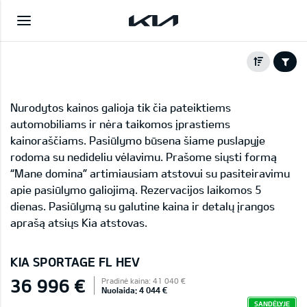
Nurodytos kainos galioja tik čia pateiktiems
automobiliams ir nėra taikomos įprastiems
kainoraščiams. Pasiūlymo būsena šiame puslapyje
rodoma su nedideliu vėlavimu. Prašome siųsti formą
“Mane domina” artimiausiam atstovui su pasiteiravimu
apie pasiūlymo galiojimą. Rezervacijos laikomos 5
dienas. Pasiūlymą su galutine kaina ir detalų įrangos
aprašą atsiųs Kia atstovas.
KIA SPORTAGE FL HEV
36 996 €
Pradinė kaina: 41 040 €
Nuolaida: 4 044 €
SANDĖLYJE