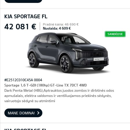
KIA SPORTAGE FL
42 081 €
Pradinė kaina: 46 690 €
Nuolaida: 4 609 €
SANDĖLYJE
#E2512C010C45A 0004
Sportage 1,6 T-GDI (180hp) GT-Line TX 7DCT 4WD
Dark Penta Metal (H8G),Aptrauktos juodos zomšos ir dirbtinės odos
apmušalais, elektra valdomos ir ventiliuojamos priekinės sėdynės,
vairuotojo sėdynė su atmintimi
MANE DOMINA!