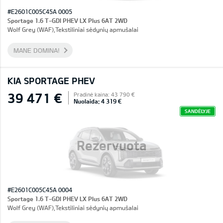
#E2601C005C45A 0005
Sportage 1.6 T-GDI PHEV LX Plus 6AT 2WD
Wolf Grey (WAF),Tekstiliniai sėdynių apmušalai
MANE DOMINA!
KIA SPORTAGE PHEV
39 471 €
Pradinė kaina: 43 790 €
Nuolaida: 4 319 €
SANDĖLYJE
Rezervuota
#E2601C005C45A 0004
Sportage 1.6 T-GDI PHEV LX Plus 6AT 2WD
Wolf Grey (WAF),Tekstiliniai sėdynių apmušalai