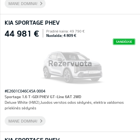
MANE DOMINA!
KIA SPORTAGE PHEV
44 981 €
Pradinė kaina: 49 790 €
Nuolaida: 4 809 €
SANDĖLYJE
Rezervuota
#E2601C046C45A 0004
Sportage 1.6 T-GDI PHEV GT-Line 6AT 2WD
Deluxe White (HW2),Juodos verstos odos sėdynės, elektra valdomos
priekinės sėdynės
MANE DOMINA!