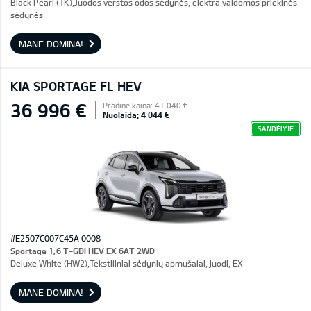
Black Pearl (1K),Juodos verstos odos sėdynės, elektra valdomos priekinės
sėdynės
MANE DOMINA!
KIA SPORTAGE FL HEV
36 996 €
Pradinė kaina: 41 040 €
Nuolaida: 4 044 €
SANDĖLYJE
#E2507C007C45A 0008
Sportage 1,6 T-GDI HEV EX 6AT 2WD
Deluxe White (HW2),Tekstiliniai sėdynių apmušalai, juodi, EX
MANE DOMINA!