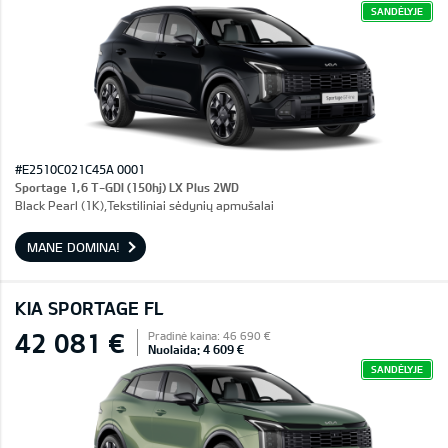
SANDĖLYJE
#E2510C021C45A 0001
Sportage 1,6 T-GDI (150hj) LX Plus 2WD
Black Pearl (1K),Tekstiliniai sėdynių apmušalai
MANE DOMINA!
KIA SPORTAGE FL
42 081 €
Pradinė kaina: 46 690 €
Nuolaida: 4 609 €
SANDĖLYJE