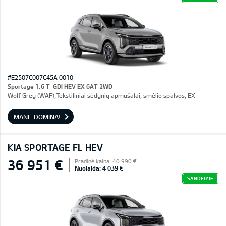
#E2507C007C45A 0010
Sportage 1,6 T-GDI HEV EX 6AT 2WD
Wolf Grey (WAF),Tekstiliniai sėdynių apmušalai, smėlio spalvos, EX
MANE DOMINA!
KIA SPORTAGE FL HEV
36 951 €
Pradinė kaina: 40 990 €
Nuolaida: 4 039 €
SANDĖLYJE