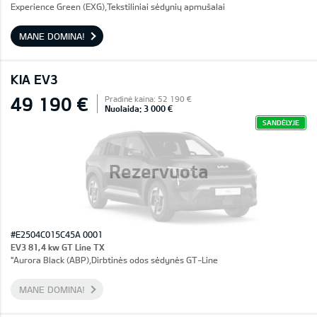
Experience Green (EXG),Tekstiliniai sėdynių apmušalai
MANE DOMINA!
KIA EV3
49 190 €
Pradinė kaina: 52 190 €
Nuolaida: 3 000 €
SANDĖLYJE
Rezervuota
#E2504C015C45A 0001
EV3 81,4 kw GT Line TX
"Aurora Black (ABP),Dirbtinės odos sėdynės GT-Line
MANE DOMINA!