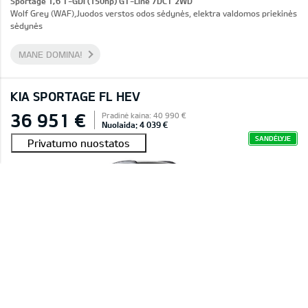
Sportage 1,6 T-GDI (150hp) GT-Line 7DCT 2WD
Wolf Grey (WAF),Juodos verstos odos sėdynės, elektra valdomos priekinės
sėdynės
MANE DOMINA!
KIA SPORTAGE FL HEV
36 951 €
Pradinė kaina: 40 990 €
Nuolaida: 4 039 €
SANDĖLYJE
#E2601C016C45A 0011
Sportage 1,6 T-GDI HEV LX Plus 6AT 4WD
Deluxe White (HW2),Tekstiliniai sėdynių apmušalai
MANE DOMINA!