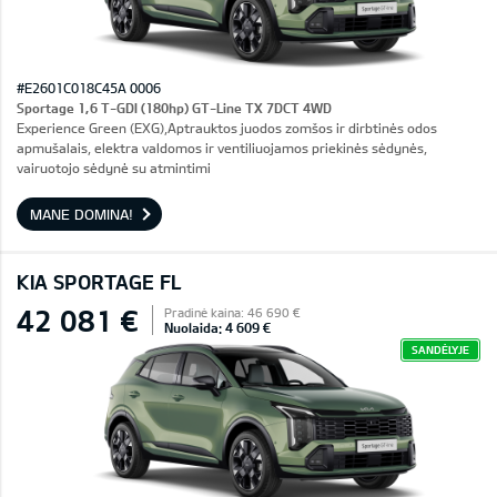
#E2601C018C45A 0006
Sportage 1,6 T-GDI (180hp) GT-Line TX 7DCT 4WD
Experience Green (EXG),Aptrauktos juodos zomšos ir dirbtinės odos
apmušalais, elektra valdomos ir ventiliuojamos priekinės sėdynės,
vairuotojo sėdynė su atmintimi
MANE DOMINA!
KIA SPORTAGE FL
42 081 €
Pradinė kaina: 46 690 €
Nuolaida: 4 609 €
SANDĖLYJE