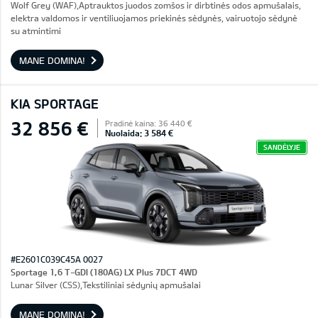
Wolf Grey (WAF),Aptrauktos juodos zomšos ir dirbtinės odos apmušalais,
elektra valdomos ir ventiliuojamos priekinės sėdynės, vairuotojo sėdynė
su atmintimi
MANE DOMINA!
KIA SPORTAGE
32 856 €
Pradinė kaina: 36 440 €
Nuolaida: 3 584 €
SANDĖLYJE
#E2601C039C45A 0027
Sportage 1,6 T-GDI (180AG) LX Plus 7DCT 4WD
Lunar Silver (CSS),Tekstiliniai sėdynių apmušalai
MANE DOMINA!