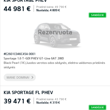
KIA SPORTAGE PHEV
44 981 €
Pradinė kaina: 49 790 €
Nuolaida: 4 809 €
SANDĖLYJE
Rezervuota
#E2601C046C45A 0001
Sportage 1.6 T-GDI PHEV GT-Line 6AT 2WD
Black Pearl (1K),Juodos verstos odos sėdynės, elektra valdomos priekinės
sėdynės
MANE DOMINA!
KIA SPORTAGE FL PHEV
39 471 €
Pradinė kaina: 43 790 €
Nuolaida: 4 319 €
SANDĖLYJE