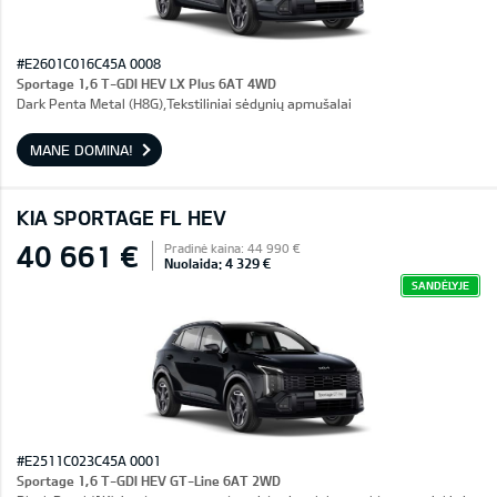
#E2601C016C45A 0008
Sportage 1,6 T-GDI HEV LX Plus 6AT 4WD
Dark Penta Metal (H8G),Tekstiliniai sėdynių apmušalai
MANE DOMINA!
KIA SPORTAGE FL HEV
40 661 €
Pradinė kaina: 44 990 €
Nuolaida: 4 329 €
SANDĖLYJE
#E2511C023C45A 0001
Sportage 1,6 T-GDI HEV GT-Line 6AT 2WD