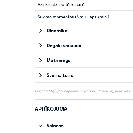
Variklio darbo tūris (cm³):
Sukimo momentas (Nm @ aps./min.):
Dinamika
Degalų sąnaudo
Matmenys
Svoris, tūris
Pagal 2004/3/EB papildomos įrangos direktyvą, vairavimo te
APRĪKOJUMA
Salonas