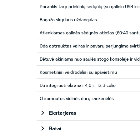
Porankis tarp priekinių sėdynių (su galiniu USB kro
Bagažo skyriaus uždangalas
Atlenkiamas galinės sėdynės atlošas (60:40 santy
Oda aptrauktas vairas ir pavarų perjungimo svirti
Dėtuvė akiniams nuo saulės stogo konsolėje ir vi
Kosmetiniai veidrodėliai su apšvietimu
Du integruoti ekranai: 4,0 ir 12,3 colio
Chromuotos vidinės durų rankenėlės
Eksterjeras
Ratai