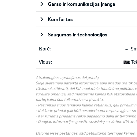
Garso ir komunikacijos įranga
Komfortas
Saugumas ir technologijos
Išorė:
Smo
Vidus:
Tek
Atsakomybės apribojimas dėl priedų
Šioje svetainėje pateikta informacija apie priedus yra tik 
tikslumui užtikrinti, dėl KIA nuolatinio tobulinimo politikos 
turėkite omenyje, kad montavimo kainos KIA atstovybėse gali
darbų kaina (kai taikoma) nėra įtraukta.
· Pasirinkus šiuos lengvojo lydinio ratlankius, gali prireikt
· Kai kurie priedai gali būti nesuderinami tarpusavyje ar su 
· Kai kuriems priedams reikia papildomų dalių ar tvirtinimo 
· Daugiau informacijos gausite susisiekę su vietine KIA ats
Dėjome visas pastangas, kad pateiktume teisingas kainas, ta