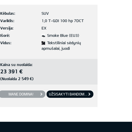
Kėbulas:
SUV
Variklis:
1,0 T-GDI 100 hp 7DCT
Versija:
EX
Išorė:
Smoke Blue (EU3)
Vidus:
Tekstiliniai sėdynių
apmušalai, juodi
Kaina su nuolaida:
23 391 €
2 549 €
(Nuolaida
)
MANE DOMINA!
UŽSISAKYTI BANDOMĄJĮ VAŽIAVIMĄ