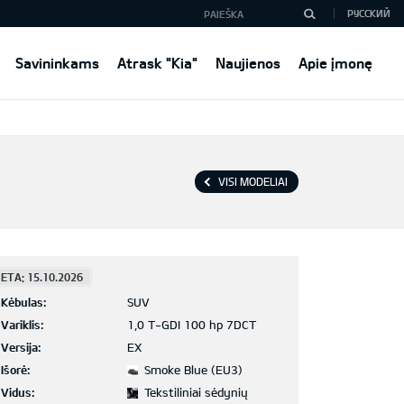
РУССКИЙ
Savininkams
Atrask "Kia"
Naujienos
Apie įmonę
VISI MODELIAI
ETA: 15.10.2026
Kėbulas:
SUV
Variklis:
1,0 T-GDI 100 hp 7DCT
Versija:
EX
Išorė:
Smoke Blue (EU3)
Vidus:
Tekstiliniai sėdynių