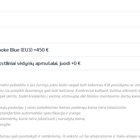
ke Blue (EU3) +450 €
stiliniai sėdynių apmušalai, juodi +0 €
bendro pobūdžio ir jos turinys jokiu būdu negali būti laikomas KIA pasiūlymu ar 
visi čia pateikti duomenys gali būti keičiami. Konkrečiai kalbant, būtina atkreipti
 skirtis, todėl kreipkitės į vietinę atstovybę dėl tikslios montavimo darbų kain
i naujų padangų. Į visas pateikiamas kainas padangų kaina nėra įskaičiuota.
standartine automobilio specifikacija ir įranga.
elementų, kurie nėra įskaičiuoti į nurodytą kainą.
tovybe.
čiau gali pasitaikyti ir netikslumų. Iš anksto už tai atsiprašome ir tokiu atveju