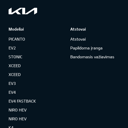
Modeliai
Atstovai
PICANTO
Atstovai
EV2
Papildoma įranga
STONIC
Bandomasis važiavimas
XCEED
XCEED
EV3
EV4
EV4 FASTBACK
NIRO HEV
NIRO HEV
K4