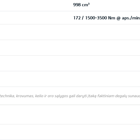
998 cm³
172 / 1500~3500 Nm @ aps./min
chnika, krovumas, kelio ir oro sąlygos gali daryti įtaką faktiniam degalų sunaud