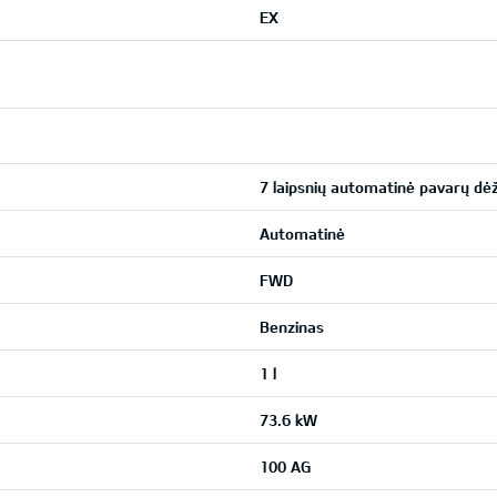
EX
7 laipsnių automatinė pavarų dė
Automatinė
FWD
Benzinas
1 l
73.6 kW
100 AG