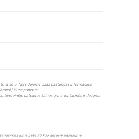
atstovavimu. Nors dėjome visas pastangas informacijos
 dėmesį į šiuos punktus:
os. Svetainėje pateiktos kainos yra orientacinės ir dažymo
 stengsimės jums pateikti kuo geresnį pasiūlymą.