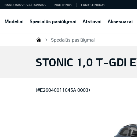
BANDOMASIS VAŽIAVIMAS
NAUJIENOS
LANKSTINUKAS
Modeliai
Specialūs pasiūlymai
Atstovai
Aksesuarai
Specialūs pasiūlymai
KIA AUTO AS
STONIC 1,0 T-GDI 
(#E2604C011C45A 0003)