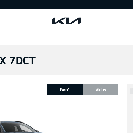
EX 7DCT
Išorė
Vidus