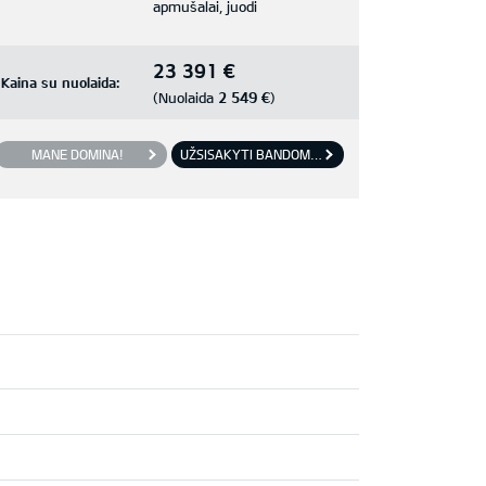
apmušalai, juodi
23 391 €
Kaina su nuolaida:
2 549 €
(Nuolaida
)
MANE DOMINA!
UŽSISAKYTI BANDOMĄJĮ VAŽIAVIMĄ