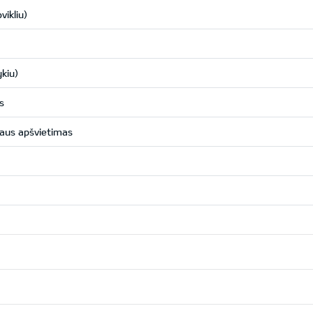
vikliu)
kiu)
s
daus apšvietimas