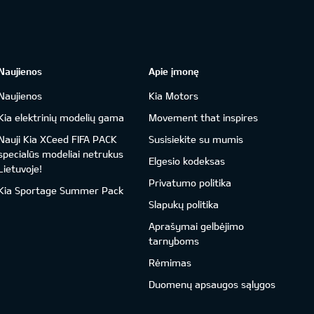
Naujienos
Apie įmonę
Naujienos
Kia Motors
Kia elektrinių modelių gama
Movement that inspires
Nauji Kia XCeed FIFA PACK
Susisiekite su mumis
specialūs modeliai netrukus
Elgesio kodeksas
Lietuvoje!
Privatumo politika
Kia Sportage Summer Pack
Slapukų politika
Aprašymai gelbėjimo
tarnyboms
Rėmimas
Duomenų apsaugos sąlygos