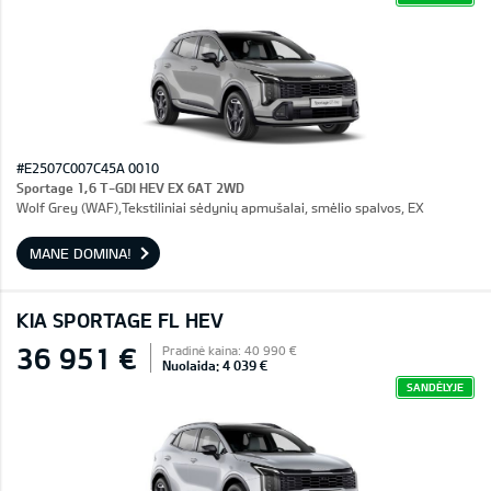
#E2507C007C45A 0010
Sportage 1,6 T-GDI HEV EX 6AT 2WD
Wolf Grey (WAF),Tekstiliniai sėdynių apmušalai, smėlio spalvos, EX
MANE DOMINA!
KIA SPORTAGE FL HEV
36 951 €
Pradinė kaina: 40 990 €
Nuolaida: 4 039 €
SANDĖLYJE