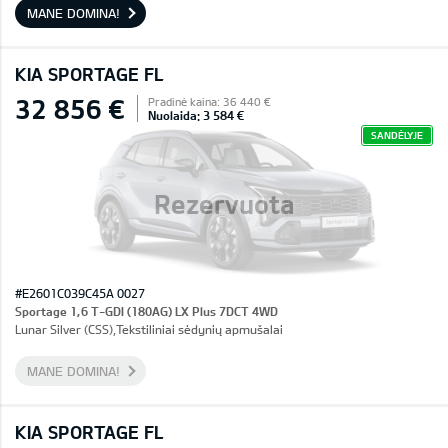
MANE DOMINA!
KIA SPORTAGE FL
32 856 €
Pradinė kaina: 36 440 €
Nuolaida: 3 584 €
SANDĖLYJE
Rezervuota
#E2601C039C45A 0027
Sportage 1,6 T-GDI (180AG) LX Plus 7DCT 4WD
Lunar Silver (CSS),Tekstiliniai sėdynių apmušalai
MANE DOMINA!
KIA SPORTAGE FL