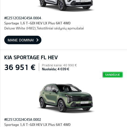
#E2512C024C45A 0004
Sportage 1,6 T-GDI HEV LX Plus 6AT 4WD
Deluxe White (HW2),Tekstiliniai sėdynių apmušalai
MANE DOMINA!
KIA SPORTAGE FL HEV
36 951 €
Pradinė kaina: 40 990 €
Nuolaida: 4 039 €
SANDĖLYJE
#E2512C024C45A 0002
Sportage 1,6 T-GDI HEV LX Plus 6AT 4WD