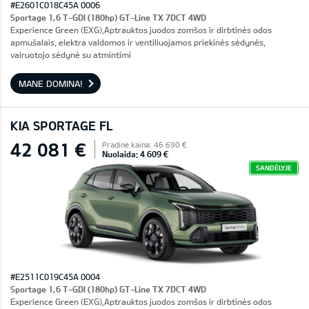
#E2601C018C45A 0006
Sportage 1,6 T-GDI (180hp) GT-Line TX 7DCT 4WD
Experience Green (EXG),Aptrauktos juodos zomšos ir dirbtinės odos
apmušalais, elektra valdomos ir ventiliuojamos priekinės sėdynės,
vairuotojo sėdynė su atmintimi
MANE DOMINA!
KIA SPORTAGE FL
42 081 €
Pradinė kaina: 46 690 €
Nuolaida: 4 609 €
SANDĖLYJE
#E2511C019C45A 0004
Sportage 1,6 T-GDI (180hp) GT-Line TX 7DCT 4WD
Experience Green (EXG),Aptrauktos juodos zomšos ir dirbtinės odos