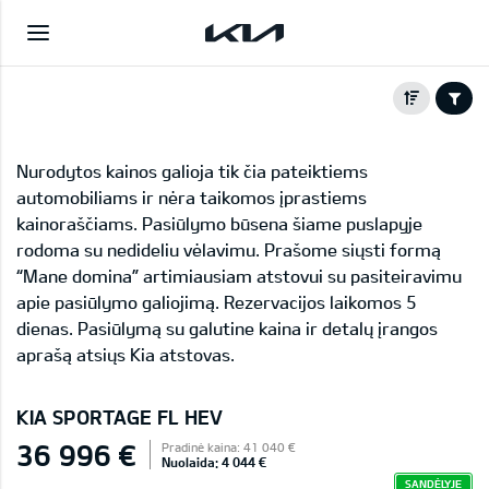
Nurodytos kainos galioja tik čia pateiktiems
automobiliams ir nėra taikomos įprastiems
kainoraščiams. Pasiūlymo būsena šiame puslapyje
rodoma su nedideliu vėlavimu. Prašome siųsti formą
“Mane domina” artimiausiam atstovui su pasiteiravimu
apie pasiūlymo galiojimą. Rezervacijos laikomos 5
dienas. Pasiūlymą su galutine kaina ir detalų įrangos
aprašą atsiųs Kia atstovas.
KIA SPORTAGE FL HEV
36 996 €
Pradinė kaina: 41 040 €
Nuolaida: 4 044 €
SANDĖLYJE