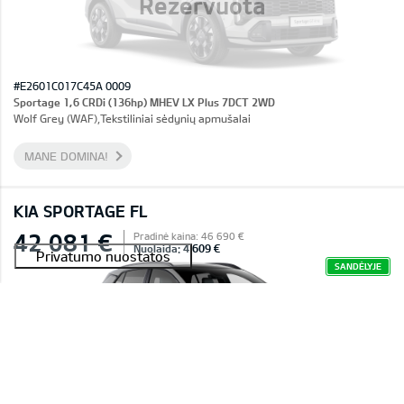
Rezervuota
#E2601C017C45A 0009
Sportage 1,6 CRDi (136hp) MHEV LX Plus 7DCT 2WD
Wolf Grey (WAF),Tekstiliniai sėdynių apmušalai
MANE DOMINA!
KIA SPORTAGE FL
42 081 €
Pradinė kaina: 46 690 €
Nuolaida: 4 609 €
SANDĖLYJE