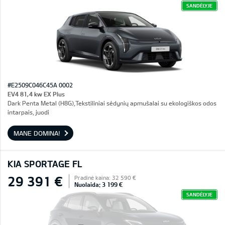
SANDĖLYJE
#E2509C046C45A 0002
EV4 81,4 kw EX Plus
Dark Penta Metal (H8G),Tekstiliniai sėdynių apmušalai su ekologiškos odos
intarpais, juodi
MANE DOMINA!
KIA SPORTAGE FL
29 391 €
Pradinė kaina: 32 590 €
Nuolaida: 3 199 €
SANDĖLYJE