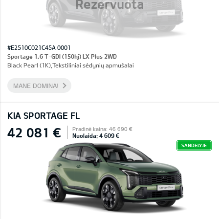
Rezervuota
#E2510C021C45A 0001
Sportage 1,6 T-GDI (150hj) LX Plus 2WD
Black Pearl (1K),Tekstiliniai sėdynių apmušalai
MANE DOMINA!
KIA SPORTAGE FL
42 081 €
Pradinė kaina: 46 690 €
Nuolaida: 4 609 €
SANDĖLYJE