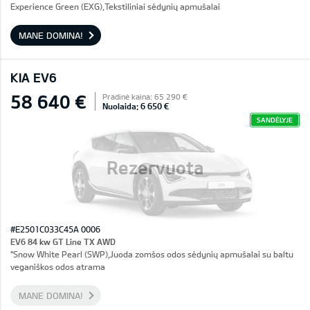
Experience Green (EXG),Tekstiliniai sėdynių apmušalai
MANE DOMINA!
KIA EV6
58 640 €
Pradinė kaina: 65 290 €
Nuolaida: 6 650 €
SANDĖLYJE
Rezervuota
#E2501C033C45A 0006
EV6 84 kw GT Line TX AWD
"Snow White Pearl (SWP),Juoda zomšos odos sėdynių apmušalai su baltu
veganiškos odos atrama
MANE DOMINA!