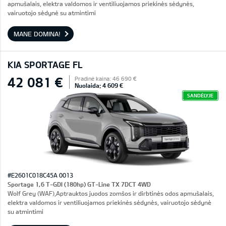
apmušalais, elektra valdomos ir ventiliuojamos priekinės sėdynės,
vairuotojo sėdynė su atmintimi
MANE DOMINA!
KIA SPORTAGE FL
42 081 €
Pradinė kaina: 46 690 €
Nuolaida: 4 609 €
SANDĖLYJE
#E2601C018C45A 0013
Sportage 1,6 T-GDI (180hp) GT-Line TX 7DCT 4WD
Wolf Grey (WAF),Aptrauktos juodos zomšos ir dirbtinės odos apmušalais,
elektra valdomos ir ventiliuojamos priekinės sėdynės, vairuotojo sėdynė
su atmintimi