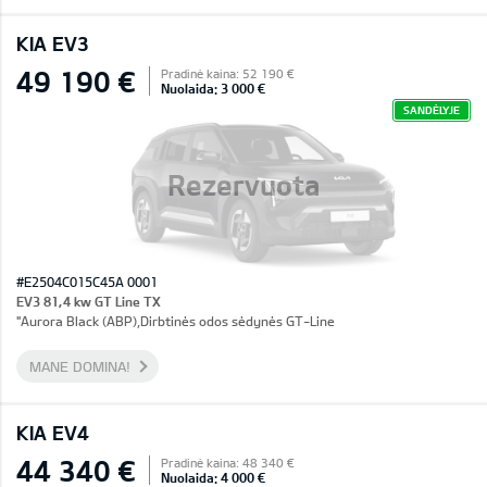
KIA EV3
49 190 €
Pradinė kaina: 52 190 €
Nuolaida: 3 000 €
SANDĖLYJE
Rezervuota
#E2504C015C45A 0001
EV3 81,4 kw GT Line TX
"Aurora Black (ABP),Dirbtinės odos sėdynės GT-Line
MANE DOMINA!
KIA EV4
44 340 €
Pradinė kaina: 48 340 €
Nuolaida: 4 000 €