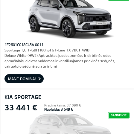
#E2601C018C45A 0011
Sportage 1,6 T-GDI (180hp) GT-Line TX 7DCT 4WD
Deluxe White (HW2),Aptrauktos juodos zomšos ir dirbtinės odos
apmušalais, elektra valdomos ir ventiliuojamos priekinės sėdynės,
vairuotojo sėdynė su atmintimi
MANE DOMINA!
KIA SPORTAGE
33 441 €
Pradinė kaina: 37 090 €
Nuolaida: 3 649 €
SANDĖLYJE