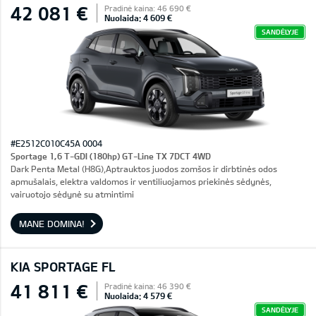
42 081 €
Pradinė kaina: 46 690 €
Nuolaida: 4 609 €
SANDĖLYJE
#E2512C010C45A 0004
Sportage 1,6 T-GDI (180hp) GT-Line TX 7DCT 4WD
Dark Penta Metal (H8G),Aptrauktos juodos zomšos ir dirbtinės odos
apmušalais, elektra valdomos ir ventiliuojamos priekinės sėdynės,
vairuotojo sėdynė su atmintimi
MANE DOMINA!
KIA SPORTAGE FL
41 811 €
Pradinė kaina: 46 390 €
Nuolaida: 4 579 €
SANDĖLYJE