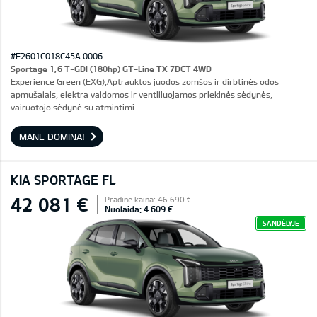
#E2601C018C45A 0006
Sportage 1,6 T-GDI (180hp) GT-Line TX 7DCT 4WD
Experience Green (EXG),Aptrauktos juodos zomšos ir dirbtinės odos
apmušalais, elektra valdomos ir ventiliuojamos priekinės sėdynės,
vairuotojo sėdynė su atmintimi
MANE DOMINA!
KIA SPORTAGE FL
42 081 €
Pradinė kaina: 46 690 €
Nuolaida: 4 609 €
SANDĖLYJE