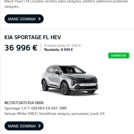
Black Pearl (1K),Juodos verstos odos sėdynės, elektra valdomos priekinės
sėdynės
MANE DOMINA!
KIA SPORTAGE FL HEV
36 996 €
Pradinė kaina: 41 040 €
Nuolaida: 4 044 €
SANDĖLYJE
#E2507C007C45A 0008
Sportage 1,6 T-GDI HEV EX 6AT 2WD
Deluxe White (HW2),Tekstiliniai sėdynių apmušalai, juodi, EX
MANE DOMINA!