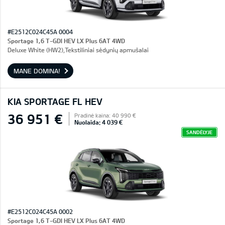
#E2512C024C45A 0004
Sportage 1,6 T-GDI HEV LX Plus 6AT 4WD
Deluxe White (HW2),Tekstiliniai sėdynių apmušalai
MANE DOMINA!
KIA SPORTAGE FL HEV
36 951 €
Pradinė kaina: 40 990 €
Nuolaida: 4 039 €
SANDĖLYJE
#E2512C024C45A 0002
Sportage 1,6 T-GDI HEV LX Plus 6AT 4WD