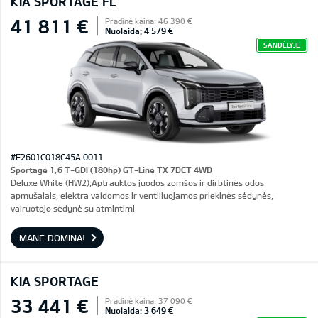
KIA SPORTAGE FL
41 811 €
Pradinė kaina: 46 390 €
Nuolaida: 4 579 €
SANDĖLYJE
#E2601C018C45A 0011
Sportage 1,6 T-GDI (180hp) GT-Line TX 7DCT 4WD
Deluxe White (HW2),Aptrauktos juodos zomšos ir dirbtinės odos
apmušalais, elektra valdomos ir ventiliuojamos priekinės sėdynės,
vairuotojo sėdynė su atmintimi
MANE DOMINA!
KIA SPORTAGE
33 441 €
Pradinė kaina: 37 090 €
Nuolaida: 3 649 €