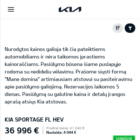
Nurodytos kainos galioja tik čia pateiktiems
automobiliams ir nėra taikomos įprastiems
kainoraščiams. Pasiūlymo būsena šiame puslapyje
rodoma su nedideliu vėlavimu. Prašome siųsti formą
“Mane domina” artimiausiam atstovui su pasiteiravimu
apie pasiūlymo galiojimą. Rezervacijos laikomos 5
dienas. Pasiūlymą su galutine kaina ir detalų įrangos
aprašą atsiųs Kia atstovas.
KIA SPORTAGE FL HEV
36 996 €
Pradinė kaina: 41 040 €
Nuolaida: 4 044 €
SANDĖLYJE