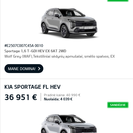
#E2507C007C45A 0010
Sportage 1,6 T-GDI HEV EX 6AT 2WD
Wolf Grey (WAF),Tekstiliniai sėdynių apmušalai, smėlio spalvos, EX
MANE DOMINA!
KIA SPORTAGE FL HEV
36 951 €
Pradinė kaina: 40 990 €
Nuolaida: 4 039 €
SANDĖLYJE