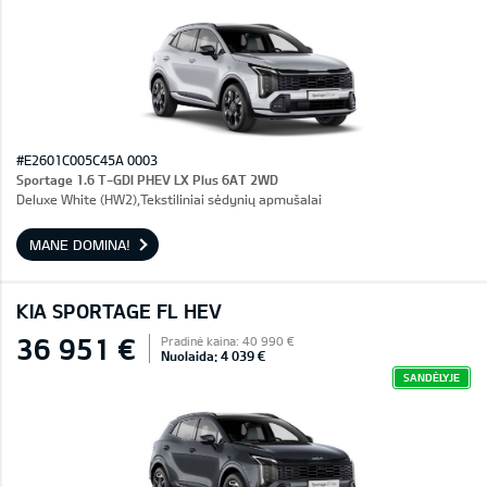
#E2601C005C45A 0003
Sportage 1.6 T-GDI PHEV LX Plus 6AT 2WD
Deluxe White (HW2),Tekstiliniai sėdynių apmušalai
MANE DOMINA!
KIA SPORTAGE FL HEV
36 951 €
Pradinė kaina: 40 990 €
Nuolaida: 4 039 €
SANDĖLYJE