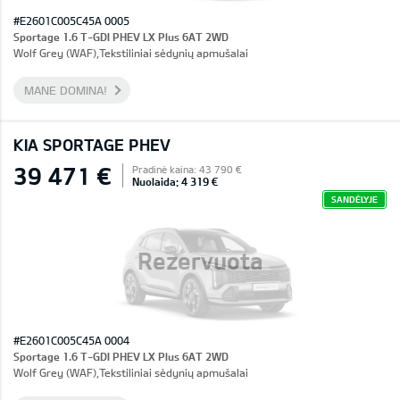
#E2601C005C45A 0005
Sportage 1.6 T-GDI PHEV LX Plus 6AT 2WD
Wolf Grey (WAF),Tekstiliniai sėdynių apmušalai
MANE DOMINA!
KIA SPORTAGE PHEV
39 471 €
Pradinė kaina: 43 790 €
Nuolaida: 4 319 €
SANDĖLYJE
Rezervuota
#E2601C005C45A 0004
Sportage 1.6 T-GDI PHEV LX Plus 6AT 2WD
Wolf Grey (WAF),Tekstiliniai sėdynių apmušalai