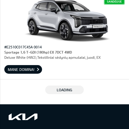
SANDĖLYJE
#E2510C017C45A 0014
Sportage 1,6 T-GDI (180hp) EX 7DCT 4WD
Deluxe White (HW2),Tekstiliniai sėdynių apmušalai, juodi, EX
MANE DOMINA!
LOADING