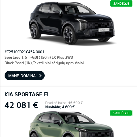
SANDĖLYJE
#E2510C021C45A 0001
Sportage 1,6 T-GDI (150hj) LX Plus 2WD
Black Pearl (1K),Tekstiliniai sėdynių apmušalai
MANE DOMINA!
KIA SPORTAGE FL
42 081 €
Pradinė kaina: 46 690 €
Nuolaida: 4 609 €
SANDĖLYJE