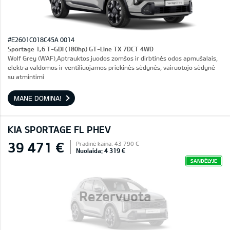
#E2601C018C45A 0014
Sportage 1,6 T-GDI (180hp) GT-Line TX 7DCT 4WD
Wolf Grey (WAF),Aptrauktos juodos zomšos ir dirbtinės odos apmušalais,
elektra valdomos ir ventiliuojamos priekinės sėdynės, vairuotojo sėdynė
su atmintimi
MANE DOMINA!
KIA SPORTAGE FL PHEV
39 471 €
Pradinė kaina: 43 790 €
Nuolaida: 4 319 €
SANDĖLYJE
Rezervuota