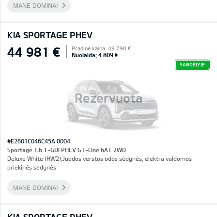
MANE DOMINA!
KIA SPORTAGE PHEV
44 981 €
Pradinė kaina: 49 790 €
Nuolaida: 4 809 €
SANDĖLYJE
Rezervuota
#E2601C046C45A 0004
Sportage 1.6 T-GDI PHEV GT-Line 6AT 2WD
Deluxe White (HW2),Juodos verstos odos sėdynės, elektra valdomos
priekinės sėdynės
MANE DOMINA!