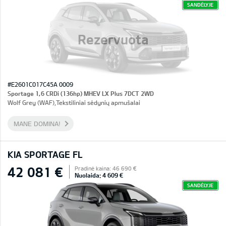
SANDĖLYJE
Rezervuota
#E2601C017C45A 0009
Sportage 1,6 CRDi (136hp) MHEV LX Plus 7DCT 2WD
Wolf Grey (WAF),Tekstiliniai sėdynių apmušalai
MANE DOMINA!
KIA SPORTAGE FL
42 081 €
Pradinė kaina: 46 690 €
Nuolaida: 4 609 €
SANDĖLYJE