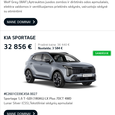
Wolf Grey (WAF),Aptrauktos juodos zomšos ir dirbtinės odos apmušalais,
elektra valdomos ir ventiliuojamos priekinės sėdynės, vairuotojo sėdynė
su atmintimi
MANE DOMINA!
KIA SPORTAGE
32 856 €
Pradinė kaina: 36 440 €
Nuolaida: 3 584 €
SANDĖLYJE
#E2601C039C45A 0027
Sportage 1,6 T-GDI (180AG) LX Plus 7DCT 4WD
Lunar Silver (CSS),Tekstiliniai sėdynių apmušalai
MANE DOMINA!