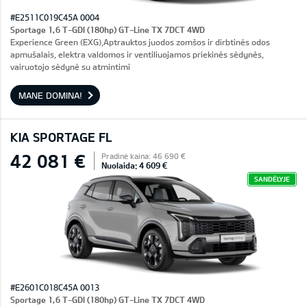
#E2511C019C45A 0004
Sportage 1,6 T-GDI (180hp) GT-Line TX 7DCT 4WD
Experience Green (EXG),Aptrauktos juodos zomšos ir dirbtinės odos
apmušalais, elektra valdomos ir ventiliuojamos priekinės sėdynės,
vairuotojo sėdynė su atmintimi
MANE DOMINA!
KIA SPORTAGE FL
42 081 €
Pradinė kaina: 46 690 €
Nuolaida: 4 609 €
SANDĖLYJE
#E2601C018C45A 0013
Sportage 1,6 T-GDI (180hp) GT-Line TX 7DCT 4WD