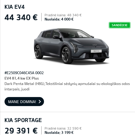
KIA EV4
44 340 €
Pradinė kaina: 48 340 €
Nuolaida: 4 000 €
SANDĖLYJE
#E2509C046C45A 0002
EV4 81,4 kw EX Plus
Dark Penta Metal (H8G),Tekstiliniai sėdynių apmušalai su ekologiškos odos
intarpais, juodi
MANE DOMINA!
KIA SPORTAGE
29 391 €
Pradinė kaina: 32 590 €
Nuolaida: 3 199 €