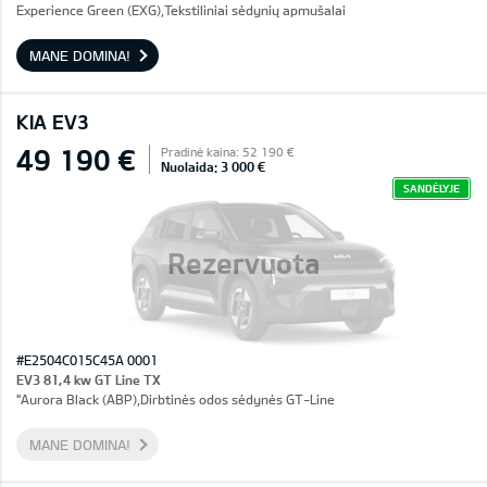
Experience Green (EXG),Tekstiliniai sėdynių apmušalai
MANE DOMINA!
KIA EV3
49 190 €
Pradinė kaina: 52 190 €
Nuolaida: 3 000 €
SANDĖLYJE
Rezervuota
#E2504C015C45A 0001
EV3 81,4 kw GT Line TX
"Aurora Black (ABP),Dirbtinės odos sėdynės GT-Line
MANE DOMINA!