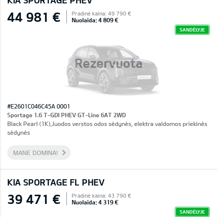
KIA SPORTAGE PHEV
44 981 €
Pradinė kaina: 49 790 €
Nuolaida: 4 809 €
SANDĖLYJE
Rezervuota
#E2601C046C45A 0001
Sportage 1.6 T-GDI PHEV GT-Line 6AT 2WD
Black Pearl (1K),Juodos verstos odos sėdynės, elektra valdomos priekinės
sėdynės
MANE DOMINA!
KIA SPORTAGE FL PHEV
39 471 €
Pradinė kaina: 43 790 €
Nuolaida: 4 319 €
SANDĖLYJE