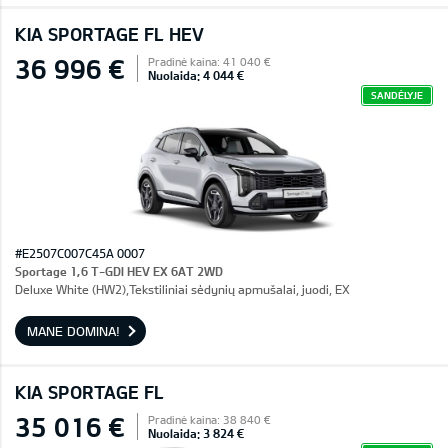
KIA SPORTAGE FL HEV
36 996 €
Pradinė kaina: 41 040 €
Nuolaida: 4 044 €
SANDĖLYJE
#E2507C007C45A 0007
Sportage 1,6 T-GDI HEV EX 6AT 2WD
Deluxe White (HW2),Tekstiliniai sėdynių apmušalai, juodi, EX
MANE DOMINA!
KIA SPORTAGE FL
35 016 €
Pradinė kaina: 38 840 €
Nuolaida: 3 824 €