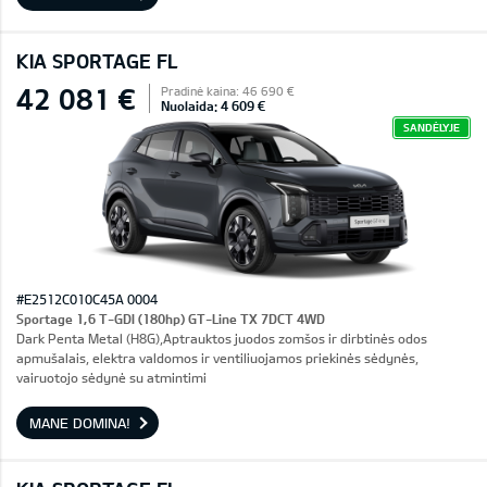
KIA SPORTAGE FL
42 081 €
Pradinė kaina: 46 690 €
Nuolaida: 4 609 €
SANDĖLYJE
#E2512C010C45A 0004
Sportage 1,6 T-GDI (180hp) GT-Line TX 7DCT 4WD
Dark Penta Metal (H8G),Aptrauktos juodos zomšos ir dirbtinės odos
apmušalais, elektra valdomos ir ventiliuojamos priekinės sėdynės,
vairuotojo sėdynė su atmintimi
MANE DOMINA!