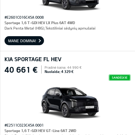
#E2601C016C45A 0008
Sportage 1,6 T-GDI HEV LX Plus 6AT 4WD
Dark Penta Metal (H8G),Tekstiliniai sėdynių apmušalai
MANE DOMINA!
KIA SPORTAGE FL HEV
40 661 €
Pradinė kaina: 44 990 €
Nuolaida: 4 329 €
SANDĖLYJE
#E2511C023C45A 0001
Sportage 1,6 T-GDI HEV GT-Line 6AT 2WD