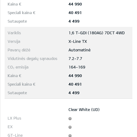
44 990
40 491
4 499
1,6 T-GDI (180AG) 7DCT 4WD
X-Line TX
Automatinė
7.2-7.7
164-169
44 990
40 491
4 499
Clear White (UD)