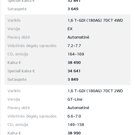
32 841
3 649
1,6 T-GDI (180AG) 7DCT 4WD
EX
Automatinė
7.2-7.7
164-169
38 490
34 641
3 849
1,6 T-GDI (180AG) 7DCT 2WD
GT-Line
Automatinė
6.6-7.0
149-158
38 990