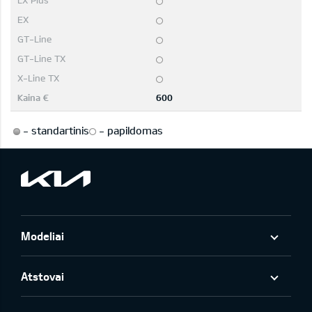
600
-
standartinis
-
papildomas
Modeliai
Atstovai