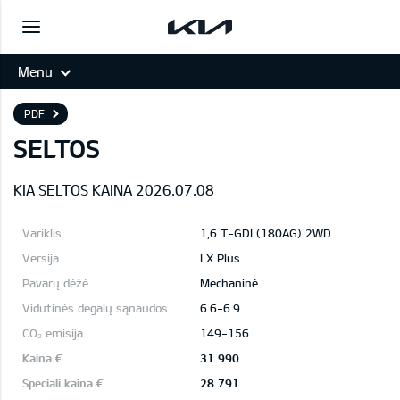
Menu
PDF
SELTOS
KIA SELTOS KAINA 2026.07.08
1,6 T-GDI (180AG) 2WD
LX Plus
Mechaninė
6.6-6.9
149-156
31 990
28 791