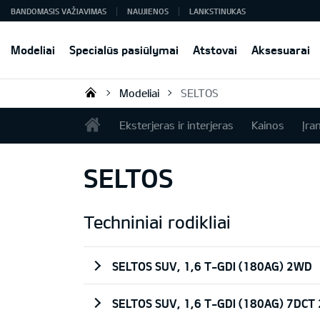
BANDOMASIS VAŽIAVIMAS
NAUJIENOS
LANKSTINUKAS
Modeliai
Specialūs pasiūlymai
Atstovai
Aksesuarai
Modeliai
SELTOS
KIA AUTO AS
Eksterjeras ir interjeras
Kainos
Įra
SELTOS
Techniniai rodikliai
SELTOS SUV, 1,6 T-GDI (180AG) 2WD
SELTOS SUV, 1,6 T-GDI (180AG) 7DCT