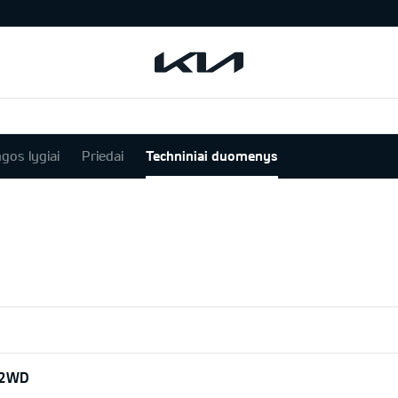
ngos lygiai
Priedai
Techniniai duomenys
 2WD