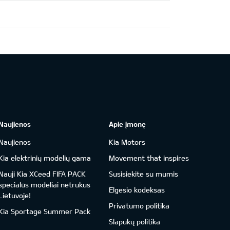
Naujienos
Apie įmonę
Naujienos
Kia Motors
Kia elektrinių modelių gama
Movement that inspires
Nauji Kia XCeed FIFA PACK
Susisiekite su mumis
specialūs modeliai netrukus
Elgesio kodeksas
Lietuvoje!
Privatumo politika
Kia Sportage Summer Pack
Slapukų politika